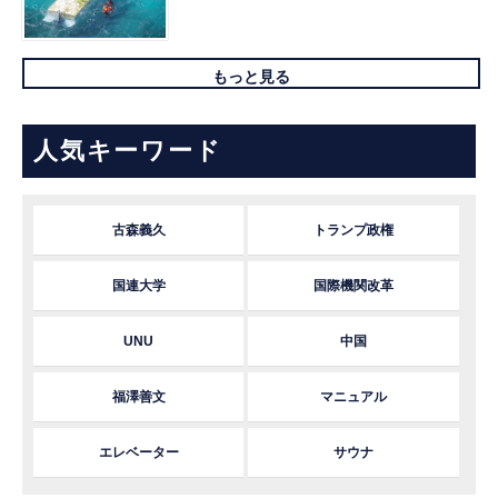
もっと見る
人気キーワード
古森義久
トランプ政権
国連大学
国際機関改革
UNU
中国
福澤善文
マニュアル
エレベーター
サウナ