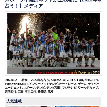
占う！】メディア
2023/1/2
.社会
2023年を占う
,
ABEMA
,
CTV
,
FIFA
,
FOD
,
NHK
,
PPV
,
Tver
,
WINTICKET
,
インターネットテレビ
,
オートレース
,
ゲーム
,
サイバー
エージェント
,
スポーツ
,
テレビ
,
テレビ朝日
,
フジテレビ
,
ワールドカップ
,
安倍宏行
,
広告
,
本田圭佑
,
格闘技
,
競輪
人気連載