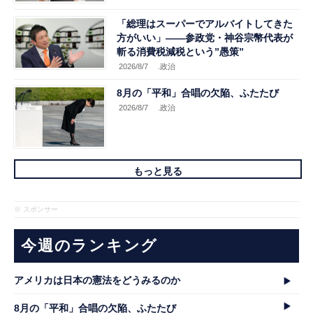
「総理はスーパーでアルバイトしてきた
方がいい」――参政党・神谷宗幣代表が
斬る消費税減税という”愚策”
2026/8/7
.政治
8月の「平和」合唱の欠陥、ふたたび
2026/8/7
.政治
もっと見る
※ スポンサー
今週のランキング
アメリカは日本の憲法をどうみるのか
8月の「平和」合唱の欠陥、ふたたび