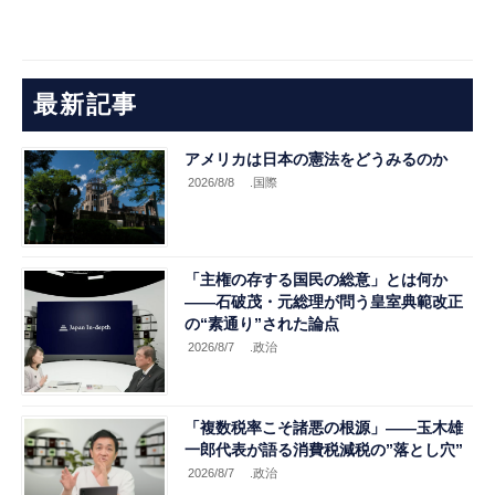
最新記事
アメリカは日本の憲法をどうみるのか
2026/8/8
.国際
「主権の存する国民の総意」とは何か
――石破茂・元総理が問う皇室典範改正
の“素通り”された論点
2026/8/7
.政治
「複数税率こそ諸悪の根源」――玉木雄
一郎代表が語る消費税減税の”落とし穴”
2026/8/7
.政治