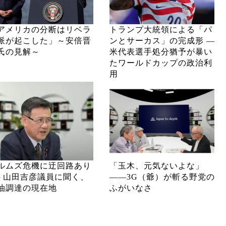
アメリカの分断はリベラ
トランプ大統領による「パ
派が起こした」～安倍晋
ンとサーカス」の完成形 ―
氏の見解～
米代表選手処分猶予が暴い
たワールドカップの政治利
用
ルムズ危機に迂回路あり
「玉木、元気ないよな」
─ 山田吉彦議員に聞く、
――3G（爺）が斬る野党の
油調達の現在地
ふがいなさ