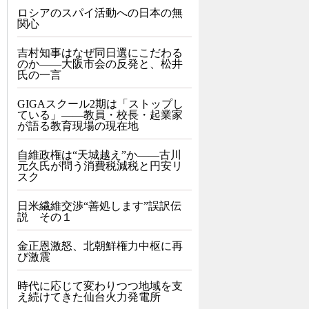
ロシアのスパイ活動への日本の無
関心
吉村知事はなぜ同日選にこだわる
のか――大阪市会の反発と、松井
氏の一言
GIGAスクール2期は「ストップし
ている」——教員・校長・起業家
が語る教育現場の現在地
自維政権は“天城越え”か――古川
元久氏が問う消費税減税と円安リ
スク
日米繊維交渉“善処します”誤訳伝
説 その１
金正恩激怒、北朝鮮権力中枢に再
び激震
時代に応じて変わりつつ地域を支
え続けてきた仙台火力発電所