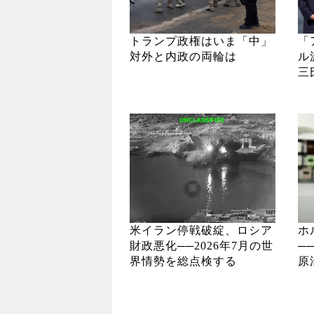
トランプ政権はいま「中」
「
対外と内政の両輪は
ル
三
米イラン停戦破綻、ロシア
ホ
財政悪化──2026年7月の世
─
界情勢を総点検する
原