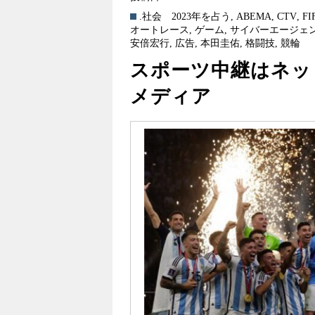
.社会
2023年を占う
,
ABEMA
,
CTV
,
FI
オートレース
,
ゲーム
,
サイバーエージェ
安倍宏行
,
広告
,
本田圭佑
,
格闘技
,
競輪
スポーツ中継はネッ
メディア