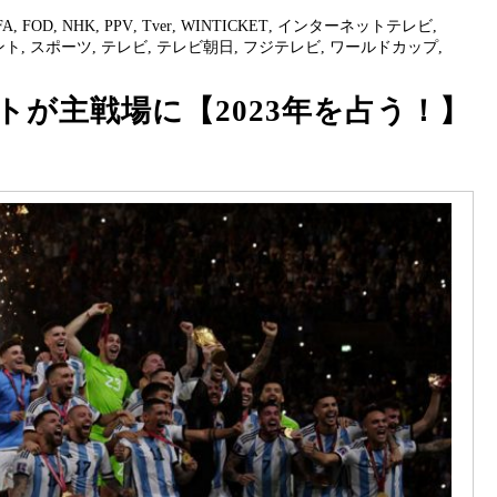
FA
,
FOD
,
NHK
,
PPV
,
Tver
,
WINTICKET
,
インターネットテレビ
,
ント
,
スポーツ
,
テレビ
,
テレビ朝日
,
フジテレビ
,
ワールドカップ
,
トが主戦場に【2023年を占う！】