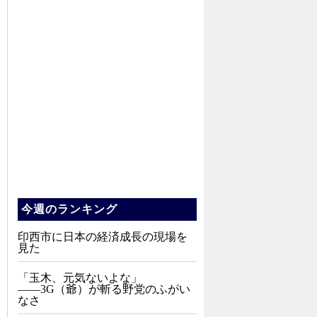
今週のランキング
印西市に日本の経済成長の現場を
見た
「玉木、元気ないよな」
――3G（爺）が斬る野党のふがい
なさ