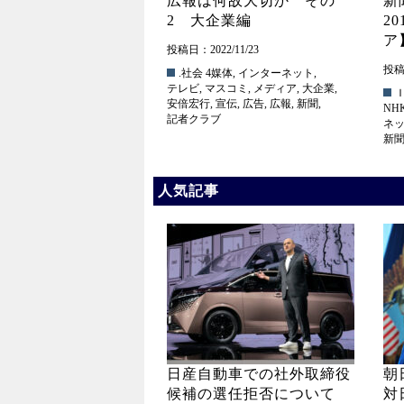
広報は何故大切か その
新
2 大企業編
2
ア
投稿日：2022/11/23
投稿日
.社会
4媒体
,
インターネット
,
テレビ
,
マスコミ
,
メディア
,
大企業
,
安倍宏行
,
宣伝
,
広告
,
広報
,
新聞
,
NH
記者クラブ
ネ
新
人気記事
日産自動車での社外取締役
朝
候補の選任拒否について
対