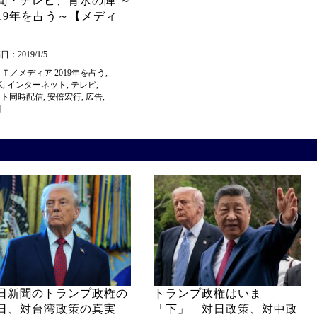
聞・テレビ、背水の陣 ～
019年を占う～【メディ
】
：2019/1/5
ＩＴ／メディア
2019年を占う
,
K
,
インターネット
,
テレビ
,
ット同時配信
,
安倍宏行
,
広告
,
聞
日新聞のトランプ政権の
トランプ政権はいま
日、対台湾政策の真実
「下」 対日政策、対中政