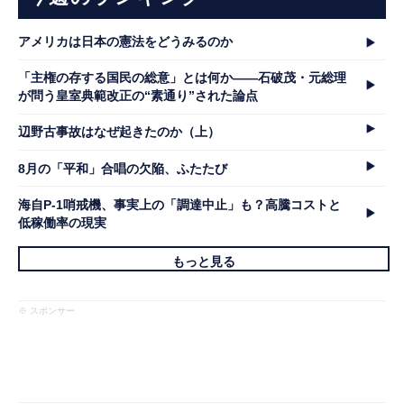
アメリカは日本の憲法をどうみるのか
「主権の存する国民の総意」とは何か――石破茂・元総理
が問う皇室典範改正の“素通り”された論点
辺野古事故はなぜ起きたのか（上）
8月の「平和」合唱の欠陥、ふたたび
海自P-1哨戒機、事実上の「調達中止」も？高騰コストと
低稼働率の現実
もっと見る
※ スポンサー