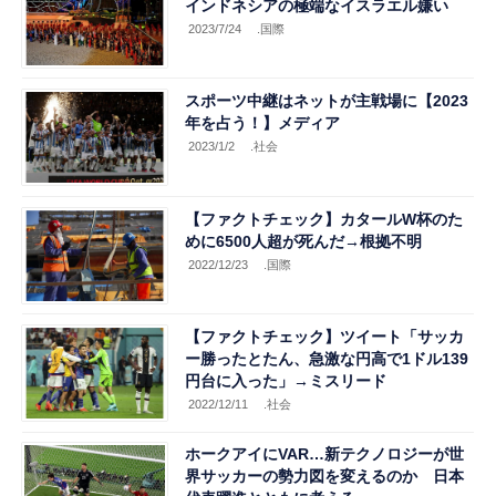
インドネシアの極端なイスラエル嫌い
2023/7/24
.国際
スポーツ中継はネットが主戦場に【2023
年を占う！】メディア
2023/1/2
.社会
【ファクトチェック】カタールW杯のた
めに6500人超が死んだ→根拠不明
2022/12/23
.国際
【ファクトチェック】ツイート「サッカ
ー勝ったとたん、急激な円高で1ドル139
円台に入った」→ミスリード
2022/12/11
.社会
ホークアイにVAR…新テクノロジーが世
界サッカーの勢力図を変えるのか 日本