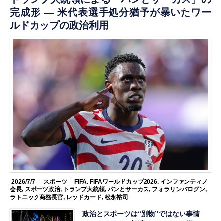
完成形 ― 米代表選手処分猶予が暴いたワー
ルドカップの政治利用
2026/7/7
スポーツ
FIFA
,
FIFAワールドカップ2026
,
インファンティノ
会長
,
スポーツ政治
,
トランプ大統領
,
パンとサーカス
,
フォラリンバログン
,
ラトニック商務長官
,
レッドカード
,
松永裕司
政治とスポーツは“別物”ではない事情