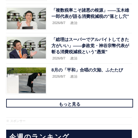
「複数税率こそ諸悪の根源」――玉木雄
一郎代表が語る消費税減税の”落とし穴”
2026/8/7
.政治
「総理はスーパーでアルバイトしてきた
方がいい」――参政党・神谷宗幣代表が
斬る消費税減税という”愚策”
2026/8/7
.政治
8月の「平和」合唱の欠陥、ふたたび
2026/8/7
.政治
もっと見る
※ スポンサー
今週のランキング