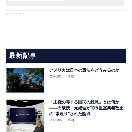
※ スポンサー
最新記事
アメリカは日本の憲法をどうみるのか
2026/8/8
.国際
「主権の存する国民の総意」とは何か
――石破茂・元総理が問う皇室典範改正
の“素通り”された論点
2026/8/7
.政治