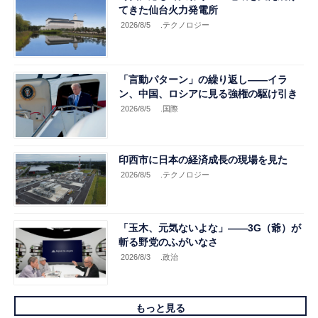
てきた仙台火力発電所
2026/8/5
.テクノロジー
「言動パターン」の繰り返し――イラ
ン、中国、ロシアに見る強権の駆け引き
2026/8/5
.国際
印西市に日本の経済成長の現場を見た
2026/8/5
.テクノロジー
「玉木、元気ないよな」――3G（爺）が
斬る野党のふがいなさ
2026/8/3
.政治
もっと見る