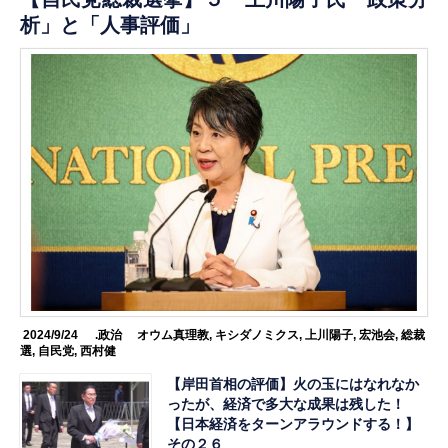
析」と「人事評価」
2024/9/24
.政治
オウム真理教
,
キシダノミクス
,
上川陽子
,
宏池会
,
総裁
選
,
自民党
,
西村健
【岸田首相の評価】火の玉にはなれなか
ったが、経済で多大な成果は残した！
【日本経済をターンアラウンドする！】
その２６