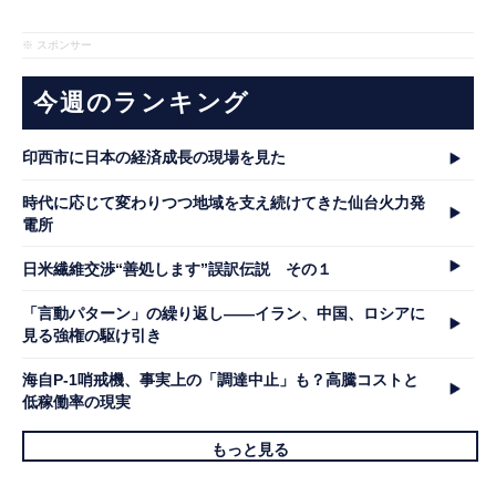
※ スポンサー
今週のランキング
印西市に日本の経済成長の現場を見た
時代に応じて変わりつつ地域を支え続けてきた仙台火力発
電所
日米繊維交渉“善処します”誤訳伝説 その１
「言動パターン」の繰り返し――イラン、中国、ロシアに
見る強権の駆け引き
海自P-1哨戒機、事実上の「調達中止」も？高騰コストと
低稼働率の現実
もっと見る