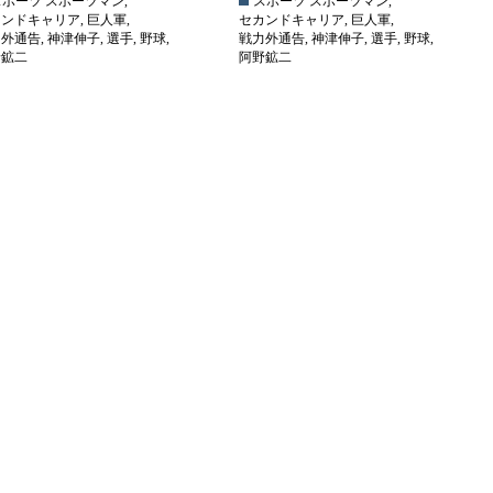
スポーツ
スポーツマン
,
スポーツ
スポーツマン
,
カンドキャリア
,
巨人軍
,
セカンドキャリア
,
巨人軍
,
力外通告
,
神津伸子
,
選手
,
野球
,
戦力外通告
,
神津伸子
,
選手
,
野球
,
野鉱二
阿野鉱二