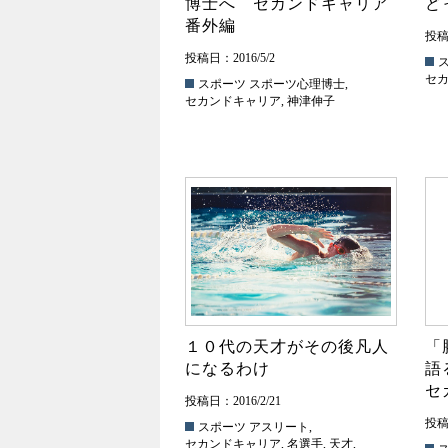
博士へ セカンドキャリア
ど
番外編
投稿日
投稿日：2016/5/2
セ
スポーツ
スポーツ心理博士
,
セカンドキャリア
,
神津伸子
１０代の天才がその後凡人
「
になるわけ
語
セ
投稿日：2016/2/21
投稿日
スポーツ
アスリート
,
セカンドキャリア
,
名選手
,
天才
,