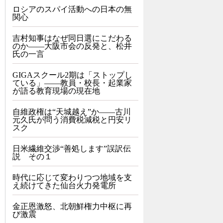
ロシアのスパイ活動への日本の無
関心
吉村知事はなぜ同日選にこだわる
のか――大阪市会の反発と、松井
氏の一言
GIGAスクール2期は「ストップし
ている」——教員・校長・起業家
が語る教育現場の現在地
自維政権は“天城越え”か――古川
元久氏が問う消費税減税と円安リ
スク
日米繊維交渉“善処します”誤訳伝
説 その１
時代に応じて変わりつつ地域を支
え続けてきた仙台火力発電所
金正恩激怒、北朝鮮権力中枢に再
び激震