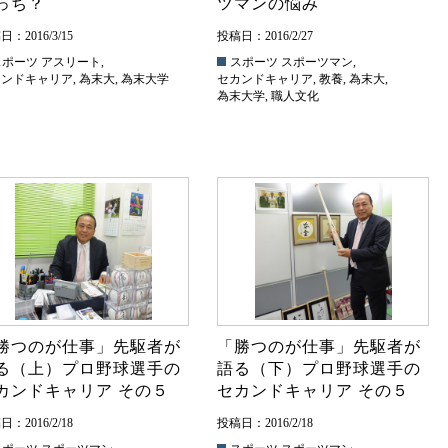
っち？
ツマンの悩み
：2016/3/15
投稿日：2016/2/27
スポーツ
アスリート
,
スポーツ
スポーツマン
,
カンドキャリア
,
為末大
,
為末大学
セカンドキャリア
,
教養
,
為末大
,
為末大学
,
職人文化
勝つのが仕事」先駆者が
「勝つのが仕事」先駆者が
る（上）プロ野球選手の
語る（下）プロ野球選手の
カンドキャリア その５
セカンドキャリア その５
：2016/2/18
投稿日：2016/2/18