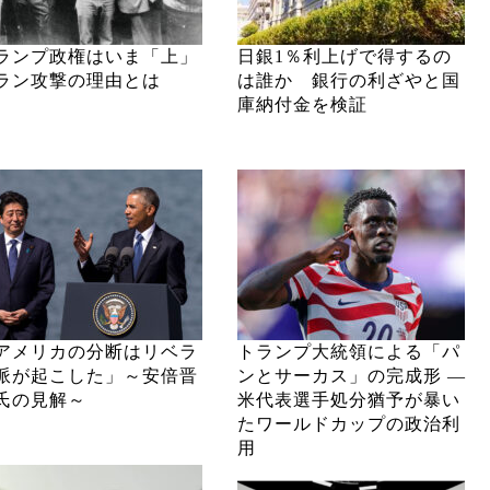
ランプ政権はいま「上」
日銀1％利上げで得するの
ラン攻撃の理由とは
は誰か 銀行の利ざやと国
庫納付金を検証
アメリカの分断はリベラ
トランプ大統領による「パ
派が起こした」～安倍晋
ンとサーカス」の完成形 ―
氏の見解～
米代表選手処分猶予が暴い
たワールドカップの政治利
用