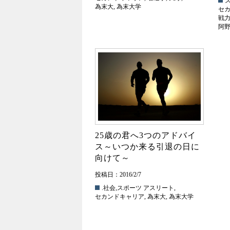
為末大
,
為末大学
セ
戦
阿
25歳の君へ3つのアドバイ
ス～いつか来る引退の日に
向けて～
投稿日：2016/2/7
.社会
,
スポーツ
アスリート
,
セカンドキャリア
,
為末大
,
為末大学