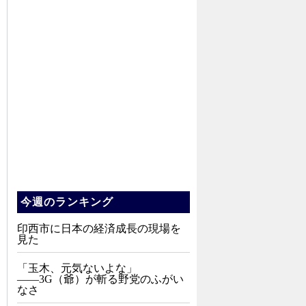
今週のランキング
印西市に日本の経済成長の現場を
見た
「玉木、元気ないよな」
――3G（爺）が斬る野党のふがい
なさ