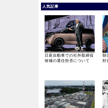
人気記事
日産自動車での社外取締役
朝
候補の選任拒否について
対