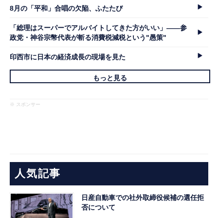
8月の「平和」合唱の欠陥、ふたたび
「総理はスーパーでアルバイトしてきた方がいい」――参
政党・神谷宗幣代表が斬る消費税減税という"愚策"
印西市に日本の経済成長の現場を見た
もっと見る
※ スポンサー
人気記事
日産自動車での社外取締役候補の選任拒
否について