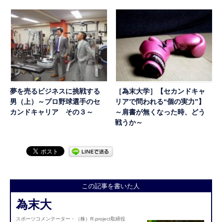
夢を売るビジネスに挑戦する
［為末大学］【セカンドキャ
男（上）～プロ野球選手のセ
リアで問われる“個の実力”】
カンドキャリア その３～
～肩書が無くなった時、どう
戦うか～
この記事を書いた人
為末大
スポーツコメンテーター・（株）R.project取締役