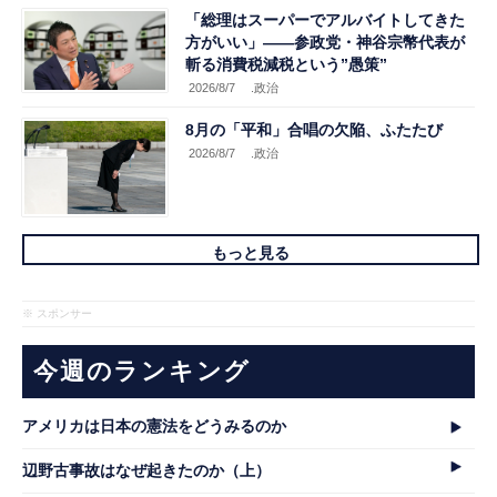
「総理はスーパーでアルバイトしてきた
方がいい」――参政党・神谷宗幣代表が
斬る消費税減税という”愚策”
2026/8/7
.政治
8月の「平和」合唱の欠陥、ふたたび
2026/8/7
.政治
もっと見る
※ スポンサー
今週のランキング
アメリカは日本の憲法をどうみるのか
辺野古事故はなぜ起きたのか（上）