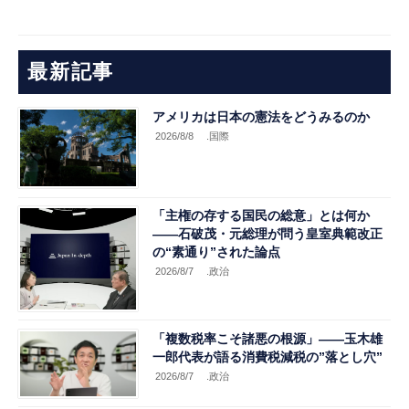
最新記事
アメリカは日本の憲法をどうみるのか
2026/8/8
.国際
「主権の存する国民の総意」とは何か
――石破茂・元総理が問う皇室典範改正
の“素通り”された論点
2026/8/7
.政治
「複数税率こそ諸悪の根源」――玉木雄
一郎代表が語る消費税減税の”落とし穴”
2026/8/7
.政治