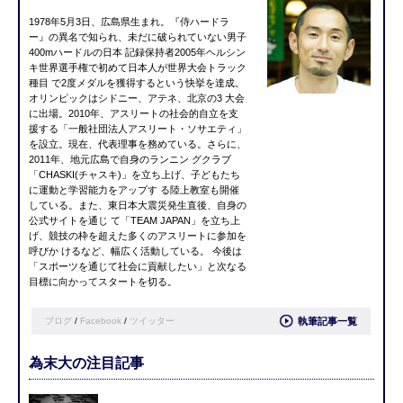
1978年5月3日、広島県生まれ。『侍ハードラ
ー』の異名で知られ、未だに破られていない男子
400mハードルの日本 記録保持者2005年ヘルシン
キ世界選手権で初めて日本人が世界大会トラック
種目 で2度メダルを獲得するという快挙を達成。
オリンピックはシドニー、アテネ、北京の3 大会
に出場。2010年、アスリートの社会的自立を支
援する「一般社団法人アスリート・ソサエティ」
を設立。現在、代表理事を務めている。さらに、
2011年、地元広島で自身のランニン グクラブ
「CHASKI(チャスキ)」を立ち上げ、子どもたち
に運動と学習能力をアップす る陸上教室も開催
している。また、東日本大震災発生直後、自身の
公式サイトを通じ て「TEAM JAPAN」を立ち上
げ、競技の枠を超えた多くのアスリートに参加を
呼びか けるなど、幅広く活動している。 今後は
「スポーツを通じて社会に貢献したい」と次なる
目標に向かってスタートを切る。
ブログ
/
Facebook
/
ツイッター
執筆記事一覧
為末大の注目記事