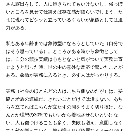
さん露出をして、人に飽きられてもいけないし、俗っぽ
いところを見せて仕舞えば存在感が揺らいでしまう。た
まに現れてピシッと立っているぐらいが象徴としては迫
力がある。
私もある年齢までは象徴型になろうとしていた（自分で
はそう思っている）。ところがある時から象徴として
は、自分の競技実績は心もとないと気がついて実務に寄
せようと思った時、世の中の意外な反応で驚いたことが
ある。象徴が実務に入るとき、必ず人はがっかりする。
実務（社会のほとんどの人はこちら側なのだが）は、妥
協と矛盾の連続だ。きれいごとだけでは済まない。あち
らを立てればこちらが立たずの間をうまく切り抜け、な
んとか理想の30%でもいいから着地させないといけな
い。人も傷つけることも多く、失敗も増え、意図しなく
ても敵が増えていく。敵が増えれば綺麗なイメージだけ