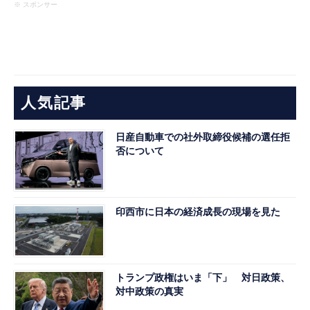
※ スポンサー
人気記事
日産自動車での社外取締役候補の選任拒
否について
印西市に日本の経済成長の現場を見た
トランプ政権はいま「下」 対日政策、
対中政策の真実