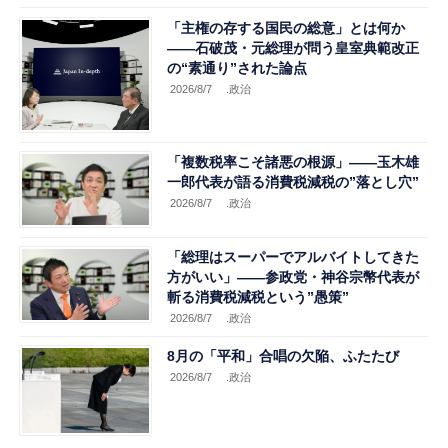
「主権の存する国民の総意」とは何か
――石破茂・元総理が問う皇室典範改正
の“素通り”された論点
2026/8/7
.政治
「複数税率こそ諸悪の根源」――玉木雄
一郎代表が語る消費税減税の”落とし穴”
2026/8/7
.政治
「総理はスーパーでアルバイトしてきた
方がいい」――参政党・神谷宗幣代表が
斬る消費税減税という”愚策”
2026/8/7
.政治
8月の「平和」合唱の欠陥、ふたたび
2026/8/7
.政治