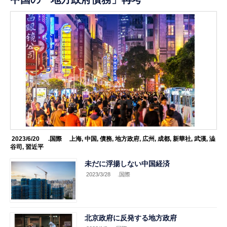
2023/6/20
.国際
上海
,
中国
,
債務
,
地方政府
,
広州
,
成都
,
新華社
,
武漢
,
澁
谷司
,
習近平
未だに浮揚しない中国経済
2023/3/28
.国際
北京政府に反発する地方政府