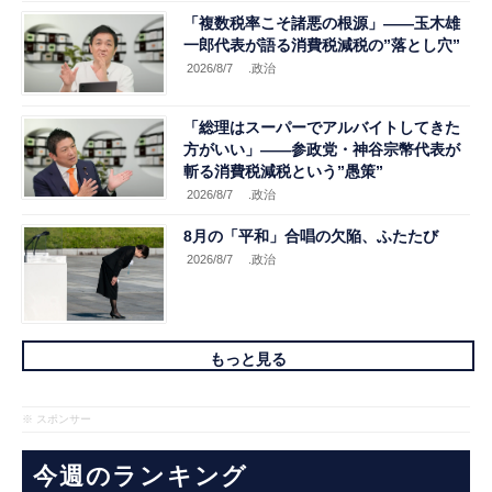
「複数税率こそ諸悪の根源」――玉木雄
一郎代表が語る消費税減税の”落とし穴”
2026/8/7
.政治
「総理はスーパーでアルバイトしてきた
方がいい」――参政党・神谷宗幣代表が
斬る消費税減税という”愚策”
2026/8/7
.政治
8月の「平和」合唱の欠陥、ふたたび
2026/8/7
.政治
もっと見る
※ スポンサー
今週のランキング