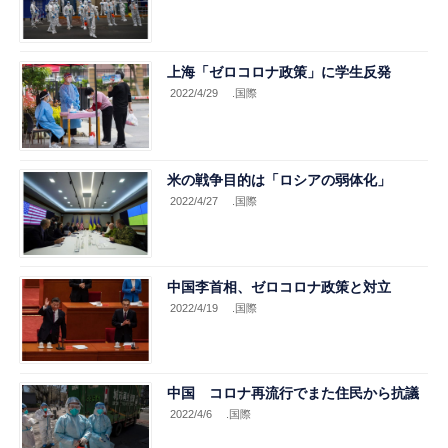
上海「ゼロコロナ政策」に学生反発
2022/4/29
.国際
米の戦争目的は「ロシアの弱体化」
2022/4/27
.国際
中国李首相、ゼロコロナ政策と対立
2022/4/19
.国際
中国 コロナ再流行でまた住民から抗議
2022/4/6
.国際