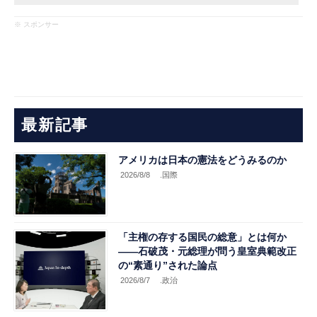
※ スポンサー
最新記事
アメリカは日本の憲法をどうみるのか
2026/8/8
.国際
「主権の存する国民の総意」とは何か
――石破茂・元総理が問う皇室典範改正
の“素通り”された論点
2026/8/7
.政治