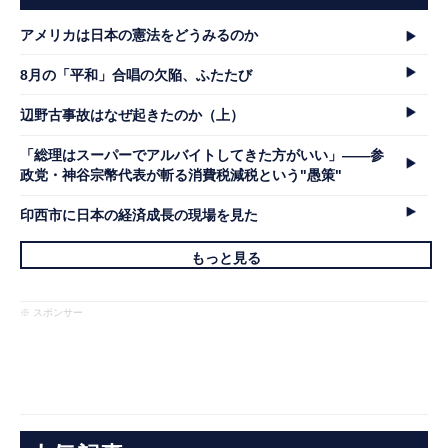
アメリカは日本の憲法をどうみるのか
8月の「平和」合唱の欠陥、ふたたび
辺野古事故はなぜ起きたのか（上）
「総理はスーパーでアルバイトしてきた方がいい」――参
政党・神谷宗幣代表が斬る消費税減税という"愚策"
印西市に日本の経済成長の現場を見た
もっと見る
※ スポンサー