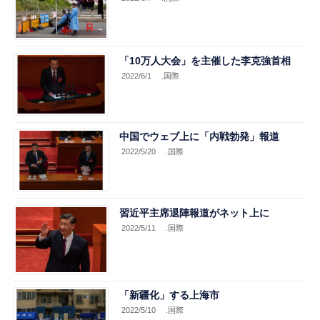
「10万人大会」を主催した李克強首相
2022/6/1
.国際
中国でウェブ上に「内戦勃発」報道
2022/5/20
.国際
習近平主席退陣報道がネット上に
2022/5/11
.国際
「新疆化」する上海市
2022/5/10
.国際