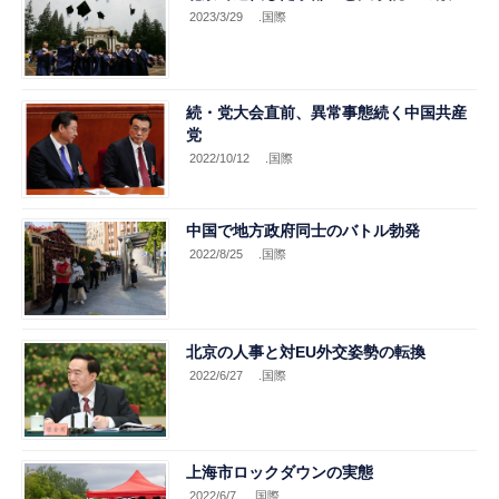
2023/3/29
.国際
続・党大会直前、異常事態続く中国共産
党
2022/10/12
.国際
中国で地方政府同士のバトル勃発
2022/8/25
.国際
北京の人事と対EU外交姿勢の転換
2022/6/27
.国際
上海市ロックダウンの実態
2022/6/7
.国際