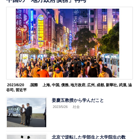
2023/6/20
.国際
上海
,
中国
,
債務
,
地方政府
,
広州
,
成都
,
新華社
,
武漢
,
澁
谷司
,
習近平
姜慶五教授から学んだこと
2023/5/26
.社会
北京で逆転した学部生と大学院生の数