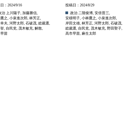
：2024/9/16
投稿日：2024/8/29
政治
上川陽子
,
加藤勝信
,
.政治
二階俊博
,
安倍晋三
,
林鷹之
,
小泉進次郎
,
林芳正
,
安積明子
,
小林鷹之
,
小泉進次郎
,
山幸夫
,
河野太郎
,
石破茂
,
総裁選
,
岸田文雄
,
林芳正
,
河野太郎
,
石破茂
,
選挙
,
自民党
,
茂木敏充
,
解散
,
総裁選
,
自民党
,
茂木敏充
,
野田聖子
,
市早苗
高市早苗
,
麻生太郎