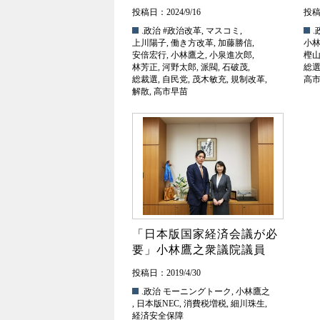
投稿日：2024/9/16
投稿日
.政治
#政治改革
,
マスコミ
,
.
上川陽子
,
働き方改革
,
加藤勝信
,
小
安倍宏行
,
小林鷹之
,
小泉進次郎
,
樫
林芳正
,
河野太郎
,
派閥
,
石破茂
,
総
総裁選
,
自民党
,
茂木敏充
,
規制改革
,
高
解散
,
高市早苗
「日本版国家経済会議が必
要」小林鷹之衆議院議員
投稿日：2019/4/30
.政治
モーニングトーク
,
小林鷹之
,
日本版NEC
,
消費税増税
,
細川珠生
,
経済安全保障