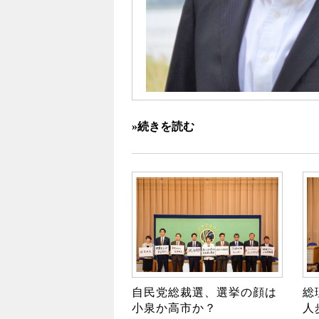
»続きを読む
自民党総裁選、選挙の顔は
総
小泉か高市か？
人