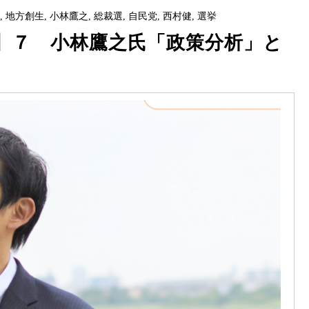
会
,
地方創生
,
小林鷹之
,
総裁選
,
自民党
,
西村健
,
選挙
】７ 小林鷹之氏「政策分析」と