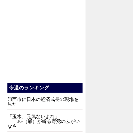
今週のランキング
印西市に日本の経済成長の現場を
見た
「玉木、元気ないよな」
――3G（爺）が斬る野党のふがい
なさ