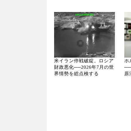
米イラン停戦破綻、ロシア
ホ
財政悪化──2026年7月の世
─
界情勢を総点検する
原