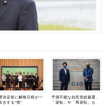
理決定前に解散日程が一
予測不能な自民党総裁選、
歩きする“怪”
「逆転」や「再逆転」も