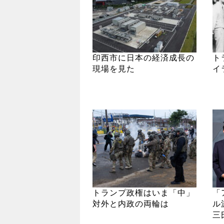
印西市に日本の経済成長の
ト
現場を見た
イ
トランプ政権はいま「中」
「
対外と内政の両輪は
ル
三