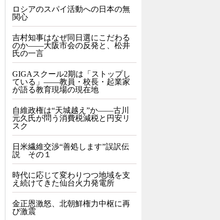
ロシアのスパイ活動への日本の無
関心
吉村知事はなぜ同日選にこだわる
のか――大阪市会の反発と、松井
氏の一言
GIGAスクール2期は「ストップし
ている」——教員・校長・起業家
が語る教育現場の現在地
自維政権は“天城越え”か――古川
元久氏が問う消費税減税と円安リ
スク
日米繊維交渉“善処します”誤訳伝
説 その１
時代に応じて変わりつつ地域を支
え続けてきた仙台火力発電所
金正恩激怒、北朝鮮権力中枢に再
び激震