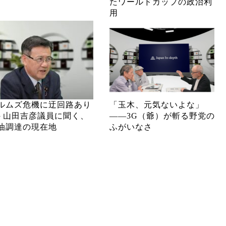
たワールドカップの政治利
用
ルムズ危機に迂回路あり
「玉木、元気ないよな」
─ 山田吉彦議員に聞く、
――3G（爺）が斬る野党の
油調達の現在地
ふがいなさ