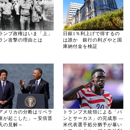
ランプ政権はいま「上」
日銀1％利上げで得するの
ラン攻撃の理由とは
は誰か 銀行の利ざやと国
庫納付金を検証
アメリカの分断はリベラ
トランプ大統領による「パ
派が起こした」～安倍晋
ンとサーカス」の完成形 ―
氏の見解～
米代表選手処分猶予が暴い