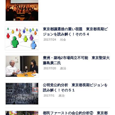
東京都議選後の重い宿題 東京都長期ビ
ジョンを読み解く！その５４
2017/7/24
.社会
豊洲・築地2市場両立不可能 東京聖栄大
藤島廣二氏
2017/7/20
.政治
公明党公約分析 東京都長期ビジョンを
読み解く！その５１
2017/7/1
.政治
都民ファーストの会公約分析② 東京都