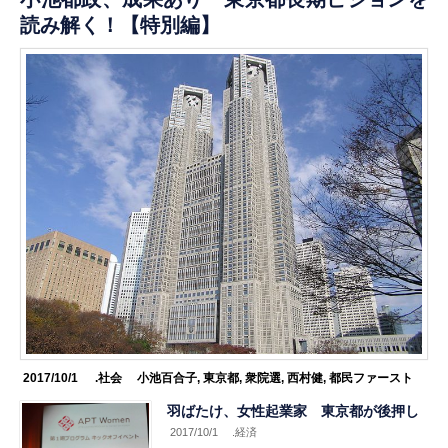
読み解く！【特別編】
2017/10/1
.社会
小池百合子
,
東京都
,
衆院選
,
西村健
,
都民ファースト
羽ばたけ、女性起業家 東京都が後押し
2017/10/1
.経済