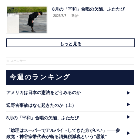
8月の「平和」合唱の欠陥、ふたたび
2026/8/7
.政治
もっと見る
※ スポンサー
今週のランキング
アメリカは日本の憲法をどうみるのか
辺野古事故はなぜ起きたのか（上）
8月の「平和」合唱の欠陥、ふたたび
「総理はスーパーでアルバイトしてきた方がいい」――参
政党・神谷宗幣代表が斬る消費税減税という"愚策"