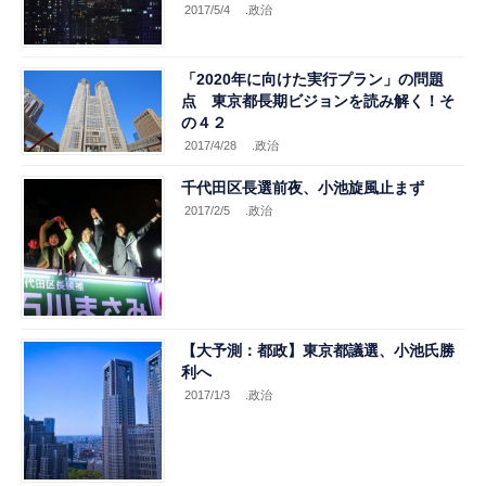
2017/5/4
.政治
「2020年に向けた実行プラン」の問題
点 東京都長期ビジョンを読み解く！そ
の４２
2017/4/28
.政治
千代田区長選前夜、小池旋風止まず
2017/2/5
.政治
【大予測：都政】東京都議選、小池氏勝
利へ
2017/1/3
.政治