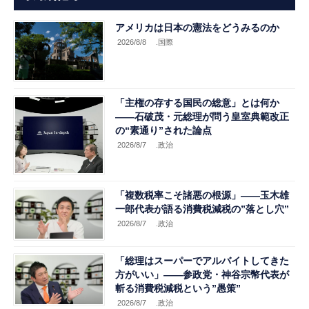
アメリカは日本の憲法をどうみるのか
2026/8/8
.国際
「主権の存する国民の総意」とは何か
――石破茂・元総理が問う皇室典範改正
の“素通り”された論点
2026/8/7
.政治
「複数税率こそ諸悪の根源」――玉木雄
一郎代表が語る消費税減税の”落とし穴”
2026/8/7
.政治
「総理はスーパーでアルバイトしてきた
方がいい」――参政党・神谷宗幣代表が
斬る消費税減税という”愚策”
2026/8/7
.政治