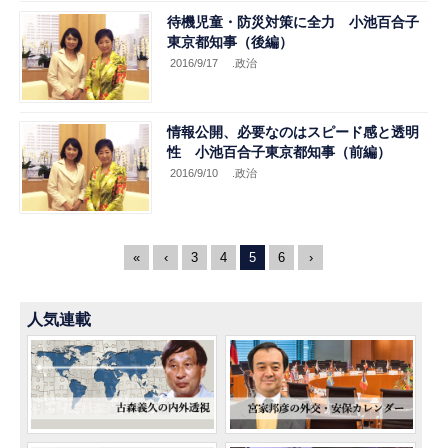
待機児童・防災対策に全力 小池百合子
東京都知事（後編）
2016/9/17
.政治
情報公開、必要なのはスピード感と透明
性 小池百合子東京都知事（前編）
2016/9/10
.政治
«
‹
3
4
5
6
›
人気連載