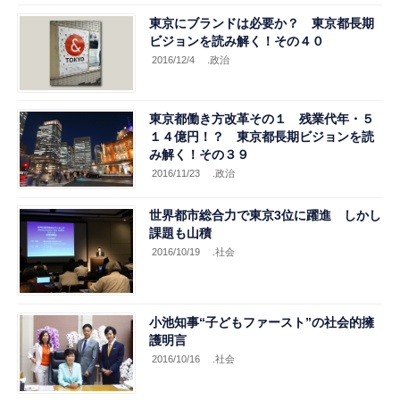
東京にブランドは必要か？ 東京都長期
ビジョンを読み解く！その４０
2016/12/4
.政治
東京都働き方改革その１ 残業代年・５
１４億円！？ 東京都長期ビジョンを読
み解く！その３９
2016/11/23
.政治
世界都市総合力で東京3位に躍進 しかし
課題も山積
2016/10/19
.社会
小池知事“子どもファースト”の社会的擁
護明言
2016/10/16
.社会