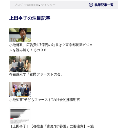
ブログ
/
Facebook
/
ツイッター
執筆記事一覧
上田令子の注目記事
小池都政、広告費4.7億円の効果は？東京都長期ビジョ
ンを読み解く！その９６
存在感示す「都民ファーストの会」
小池知事“子どもファースト”の社会的擁護明言
［上田令子］【都推進「家庭“的”養護」に要注意】～施