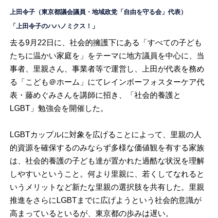
上田令子
（東京都議会議員・地域政党「自由を守る会」代表）
「上田令子のハハノミクス！」
去る9月22日に、社会的擁護下にある「すべての子ども
たちに温かい家庭を」をテーマに地方議員を中心に、当
事者、里親さん、事業者等で運営し、上田が代表を務め
る「
こども＠ホーム
」にて
レインボーフォスターケア
代
表・藤めぐみさんを講師に招き、「社会的養護と
LGBT」勉強会を開催した。
LGBTカップルに対象を広げることによって、里親の人
的資源を確保するのみならず多様な価値観を有する家族
は、社会的養護の子ども達が置かれた過酷な状況を理解
しやすいということ。何より里親に、若くしてなれると
いうメリットなど新たな里親の選択肢を共有した。里親
推進をさらにLGBTまでに広げようという社会的意識が
高まっているといるが、東京都の歩みは遅い。