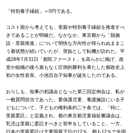
「特別養子縁組」＝0円である。
コスト面から考えても、里親や特別養子縁組を推進すべ
きであることが明確だ。なかなか、東京都から「脱施
設・里親推進」について明快な方向性が得られぬままこ
う着状態が続いていたが、突如として転機が訪れた。平
成28年7月31日「都民ファースト」を高らかに掲げ、政
党や組織の後ろ盾もなく圧倒的勝利を果たした都政史上
初の女性首長、小池百合子知事が誕生したのである。
おりしも、知事の初議会となった第三回定例会は、私が
一般質問担当であった。要保護児童、養護施設にいる子
どもについて、子どもの権利条約二十条では、「特に、
里親委託」と定義され、都の
東京都児童福祉審議会
は、
乳児は里親に委託すべきと答申をしていること。一方、
日本の里親委託は主要国最下位の12％、都も12％で全国