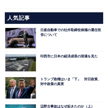
人気記事
日産自動車での社外取締役候補の選任拒
否について
印西市に日本の経済成長の現場を見た
トランプ政権はいま「下」 対日政策、
対中政策の真実
辺野古事故はなぜ起きたのか（上）