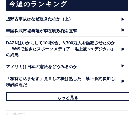
今週のランキング
辺野古事故はなぜ起きたのか（上）
韓国株式市場暴落が李在明政権を直撃
DAZNはいかにして104試合、6,700万人を熱狂させたのか
──W杯で起きたスポーツメディア「地上波 vs デジタル」
の終焉
アメリカは日本の憲法をどうみるのか
「核持ち込ませず」見直しの機は熟した 禁止条約参加も
検討課題だ
もっと見る
※ スポンサー