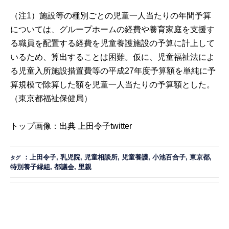
（注1）施設等の種別ごとの児童一人当たりの年間予算
については、グループホームの経費や養育家庭を支援す
る職員を配置する経費を児童養護施設の予算に計上して
いるため、算出することは困難。仮に、児童福祉法によ
る児童入所施設措置費等の平成27年度予算額を単純に予
算規模で除算した額を児童一人当たりの予算額とした。
（東京都福祉保健局）
トップ画像：出典
上田令子twitter
：
上田令子
,
乳児院
,
児童相談所
,
児童養護
,
小池百合子
,
東京都
,
タグ
特別養子縁組
,
都議会
,
里親