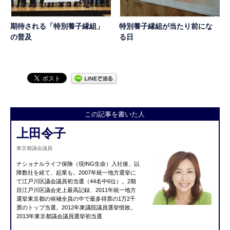
期待される「特別養子縁組」
特別養子縁組が当たり前にな
の普及
る日
この記事を書いた人
上田令子
東京都議会議員
ナショナルライフ保険（現ING生命）入社後、以
降数社を経て、起業も。2007年統一地方選挙に
て江戸川区議会議員初当選（44名中6位）。2期
目江戸川区議会史上最高記録、2011年統一地方
選挙東京都の候補全員の中で最多得票の1万2千
票のトップ当選。2012年衆議院議員選挙惜敗。
2013年東京都議会議員選挙初当選