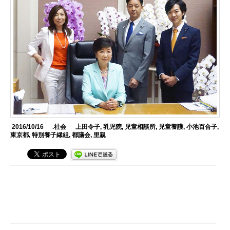
2016/10/16
.社会
上田令子
,
乳児院
,
児童相談所
,
児童養護
,
小池百合子
,
東京都
,
特別養子縁組
,
都議会
,
里親