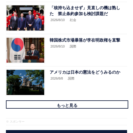
「核持ち込ませず」見直しの機は熟し
た 禁止条約参加も検討課題だ
2026/8/10
.社会
韓国株式市場暴落が李在明政権を直撃
2026/8/10
.国際
アメリカは日本の憲法をどうみるのか
2026/8/8
.国際
もっと見る
※ スポンサー