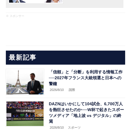
※ スポンサー
最新記事
「信頼」と「分断」を利用する情報工作
──2027年フランス大統領選と日本への
警鐘
2026/8/10
.国際
DAZNはいかにして104試合、6,700万人
を熱狂させたのか──W杯で起きたスポー
ツメディア「地上波 vs デジタル」の終
焉
2026/8/10
スポーツ