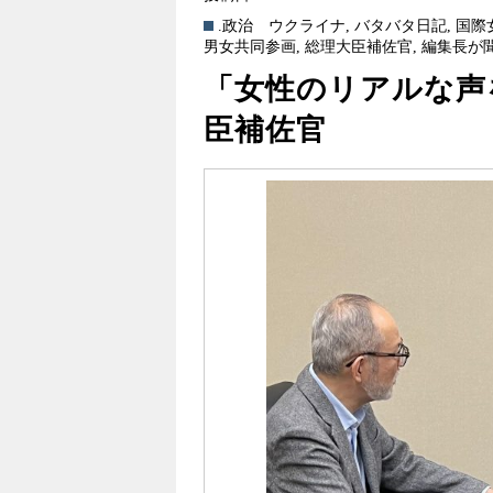
.政治
ウクライナ
,
バタバタ日記
,
国際
男女共同参画
,
総理大臣補佐官
,
編集長が
「女性のリアルな声
臣補佐官