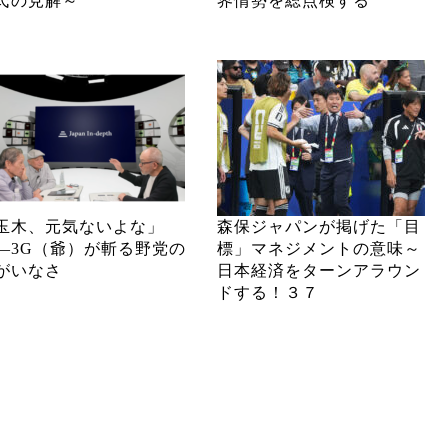
氏の見解～
界情勢を総点検する
玉木、元気ないよな」
森保ジャパンが掲げた「目
―3G（爺）が斬る野党の
標」マネジメントの意味～
がいなさ
日本経済をターンアラウン
ドする！３７