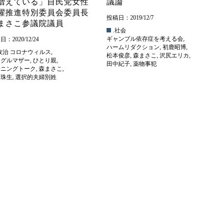
増えている」自民党女性
議論
躍推進特別委員会委員長
投稿日：2019/12/7
まさこ参議院議員
.社会
ギャンブル依存症を考える会
,
：2020/12/24
ハームリダクション
,
初鹿昭博
,
政治
コロナウィルス
,
松本俊彦
,
森まさこ
,
沢尻エリカ
,
ングルマザー
,
ひとり親
,
田中紀子
,
薬物事犯
ーニングトーク
,
森まさこ
,
川珠生
,
選択的夫婦別姓