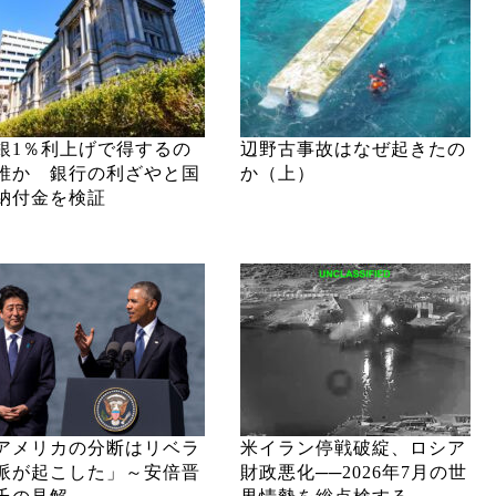
銀1％利上げで得するの
辺野古事故はなぜ起きたの
誰か 銀行の利ざやと国
か（上）
納付金を検証
アメリカの分断はリベラ
米イラン停戦破綻、ロシア
派が起こした」～安倍晋
財政悪化──2026年7月の世