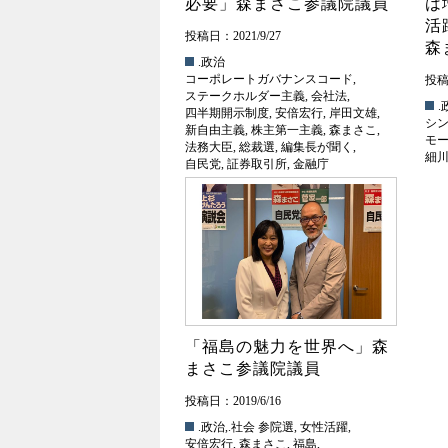
必要」森まさこ参議院議員
は
活
投稿日：2021/9/27
森
.政治
コーポレートガバナンスコード
,
投稿日
ステークホルダー主義
,
会社法
,
.
四半期開示制度
,
安倍宏行
,
岸田文雄
,
シ
新自由主義
,
株主第一主義
,
森まさこ
,
モ
法務大臣
,
総裁選
,
編集長が聞く
,
細
自民党
,
証券取引所
,
金融庁
「福島の魅力を世界へ」森
まさこ参議院議員
投稿日：2019/6/16
.政治
,
.社会
参院選
,
女性活躍
,
安倍宏行
,
森まさこ
,
福島
,