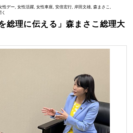
女性デー
,
女性活躍
,
女性車座
,
安倍宏行
,
岸田文雄
,
森まさこ
,
聞く
を総理に伝える」森まさこ総理大