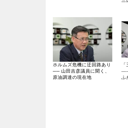
三
ホルムズ危機に迂回路あり
「
── 山田吉彦議員に聞く、
―
原油調達の現在地
ふ