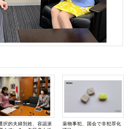
選択的夫婦別姓、容認派
薬物事犯、国会で非犯罪化