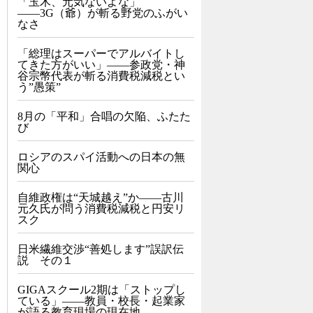
「玉木、元気ないよな」
――3G（爺）が斬る野党のふがい
なさ
「総理はスーパーでアルバイトし
てきた方がいい」――参政党・神
谷宗幣代表が斬る消費税減税とい
う”愚策”
8月の「平和」合唱の欠陥、ふたた
び
ロシアのスパイ活動への日本の無
関心
自維政権は“天城越え”か――古川
元久氏が問う消費税減税と円安リ
スク
日米繊維交渉“善処します”誤訳伝
説 その１
GIGAスクール2期は「ストップし
ている」——教員・校長・起業家
が語る教育現場の現在地