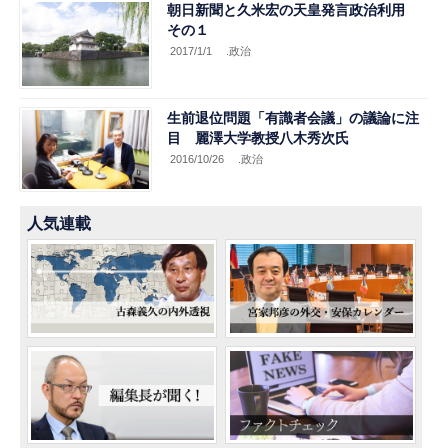
朝日新聞と久米宏の天皇発言政治利用
その１
2017/1/1
.政治
生前退位問題「有識者会議」の議論に注
目 麗澤大学教授八木秀次氏
2016/10/26
.政治
人気連載