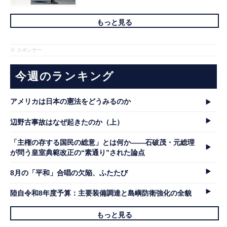
もっと見る
※ スポンサー
今週のランキング
アメリカは日本の憲法をどうみるのか
辺野古事故はなぜ起きたのか（上）
「主権の存する国民の総意」とは何か――石破茂・元総理
が問う皇室典範改正の“素通り”された論点
8月の「平和」合唱の欠陥、ふたたび
陸自令和8年度予算：主要装備調達と島嶼防衛強化の全貌
もっと見る