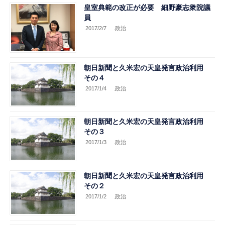
皇室典範の改正が必要 細野豪志衆院議
員
2017/2/7
.政治
朝日新聞と久米宏の天皇発言政治利用
その４
2017/1/4
.政治
朝日新聞と久米宏の天皇発言政治利用
その３
2017/1/3
.政治
朝日新聞と久米宏の天皇発言政治利用
その２
2017/1/2
.政治