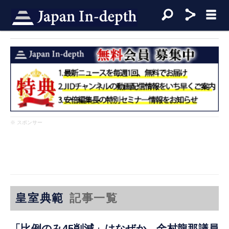
※ スポンサー
皇室典範
記事一覧
「比例のみ45削減」はなぜか 金村龍那議員