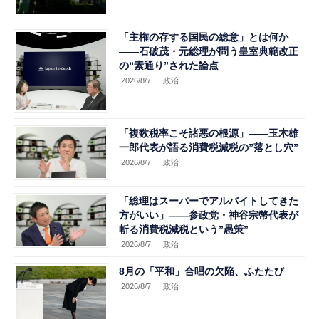
「主権の存する国民の総意」とは何か
――石破茂・元総理が問う皇室典範改正
の“素通り”された論点
2026/8/7
.政治
「複数税率こそ諸悪の根源」――玉木雄
一郎代表が語る消費税減税の”落とし穴”
2026/8/7
.政治
「総理はスーパーでアルバイトしてきた
方がいい」――参政党・神谷宗幣代表が
斬る消費税減税という”愚策”
2026/8/7
.政治
8月の「平和」合唱の欠陥、ふたたび
2026/8/7
.政治