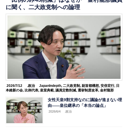
に聞く、二大政党制への論理
2026/7/12
.政治
JapanIndepth
,
二大政党制
,
副首都構想
,
安倍宏行
,
日
本維新の会
,
比例代表
,
皇室典範
,
議員定数削減
,
選挙制度改革
,
金村龍那
女性天皇9割支持なのに議論が進まない理
由——皇位継承の「本当の論点」
2026/6/4
.政治