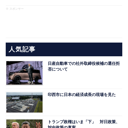
※ スポンサー
人気記事
日産自動車での社外取締役候補の選任拒
否について
印西市に日本の経済成長の現場を見た
トランプ政権はいま「下」 対日政策、
対中政策の真実