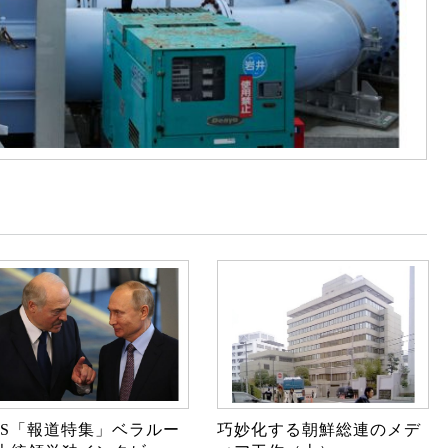
BS「報道特集」ベラルー
巧妙化する朝鮮総連のメデ