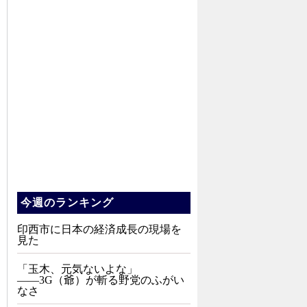
今週のランキング
印西市に日本の経済成長の現場を
見た
「玉木、元気ないよな」
――3G（爺）が斬る野党のふがい
なさ