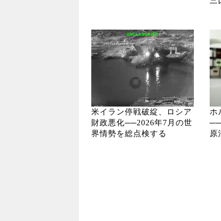
三
米イラン停戦破綻、ロシア
ホ
財政悪化──2026年7月の世
─
界情勢を総点検する
原