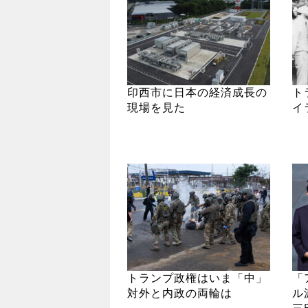
印西市に日本の経済成長の
ト
現場を見た
イ
トランプ政権はいま「中」
「
対外と内政の両輪は
ル