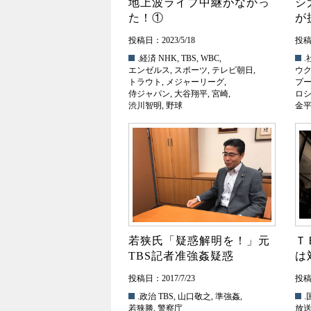
地上波ライブ中継がなかっ
シ
た！①
が
投稿日：2023/5/18
投稿日
.経済
NHK
,
TBS
,
WBC
,
.
エンゼルス
,
スポーツ
,
テレビ朝日
,
ウ
トラウト
,
メジャーリーグ
,
プ
侍ジャパン
,
大谷翔平
,
宮崎
,
ロ
渋川智明
,
野球
金
若狭氏「疑惑解明を！」元
Ｔ
TBS記者准強姦疑惑
は
投稿日：2017/7/23
投稿日
.政治
TBS
,
山口敬之
,
準強姦
,
.
若狭勝
,
警察庁
放