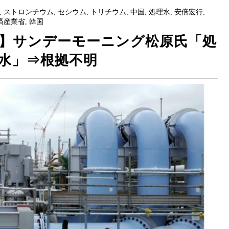
,
ストロンチウム
,
セシウム
,
トリチウム
,
中国
,
処理水
,
安倍宏行
,
済産業省
,
韓国
】サンデーモーニング松原氏「処
水」⇒根拠不明