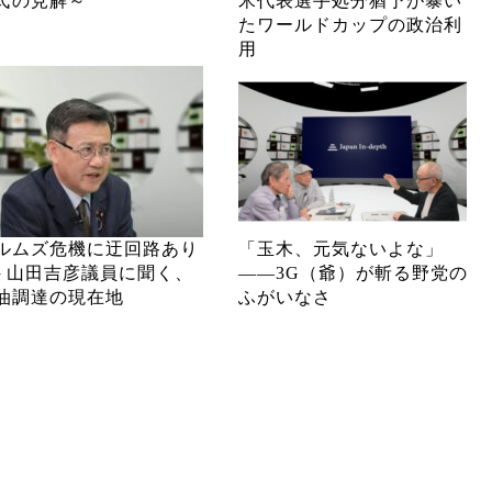
氏の見解～
米代表選手処分猶予が暴い
たワールドカップの政治利
用
ルムズ危機に迂回路あり
「玉木、元気ないよな」
─ 山田吉彦議員に聞く、
――3G（爺）が斬る野党の
油調達の現在地
ふがいなさ