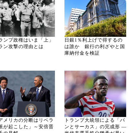
ランプ政権はいま「上」
日銀1％利上げで得するの
ラン攻撃の理由とは
は誰か 銀行の利ざやと国
庫納付金を検証
アメリカの分断はリベラ
トランプ大統領による「パ
派が起こした」～安倍晋
ンとサーカス」の完成形 ―