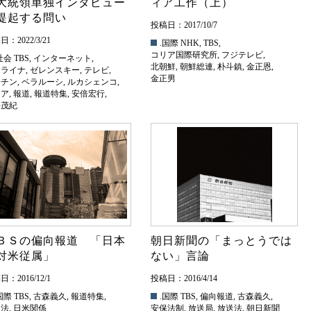
大統領単独インタビュー
ィア工作（上）
提起する問い
投稿日：2017/10/7
：2022/3/21
.国際
NHK
,
TBS
,
コリア国際研究所
,
フジテレビ
,
社会
TBS
,
インターネット
,
北朝鮮
,
朝鮮総連
,
朴斗鎮
,
金正恩
,
クライナ
,
ゼレンスキー
,
テレビ
,
金正男
ーチン
,
ベラルーシ
,
ルカシェンコ
,
シア
,
報道
,
報道特集
,
安倍宏行
,
平茂紀
ＢＳの偏向報道 「日本
朝日新聞の「まっとうでは
対米従属」
ない」言論
：2016/12/1
投稿日：2016/4/14
国際
TBS
,
古森義久
,
報道特集
,
.国際
TBS
,
偏向報道
,
古森義久
,
送法
,
日米関係
安保法制
,
放送局
,
放送法
,
朝日新聞