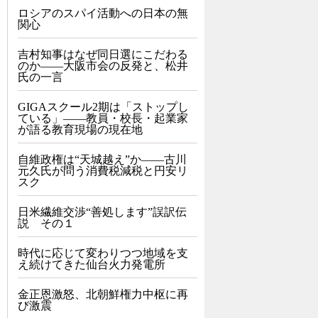
ロシアのスパイ活動への日本の無
関心
吉村知事はなぜ同日選にこだわる
のか――大阪市会の反発と、松井
氏の一言
GIGAスクール2期は「ストップし
ている」——教員・校長・起業家
が語る教育現場の現在地
自維政権は“天城越え”か――古川
元久氏が問う消費税減税と円安リ
スク
日米繊維交渉“善処します”誤訳伝
説 その１
時代に応じて変わりつつ地域を支
え続けてきた仙台火力発電所
金正恩激怒、北朝鮮権力中枢に再
び激震