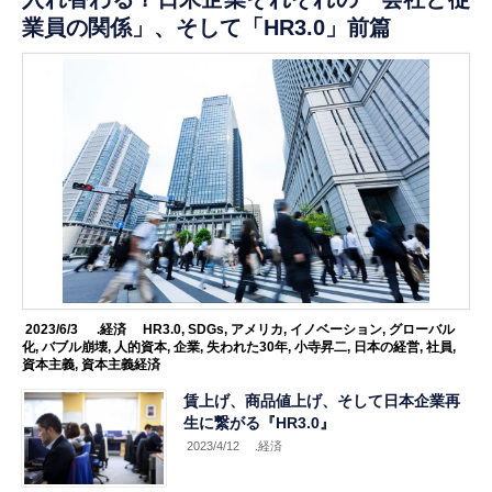
業員の関係」、そして「HR3.0」前篇
2023/6/3
.経済
HR3.0
,
SDGs
,
アメリカ
,
イノベーション
,
グローバル
化
,
バブル崩壊
,
人的資本
,
企業
,
失われた30年
,
小寺昇二
,
日本の経営
,
社員
,
資本主義
,
資本主義経済
賃上げ、商品値上げ、そして日本企業再
生に繋がる『HR3.0』
2023/4/12
.経済