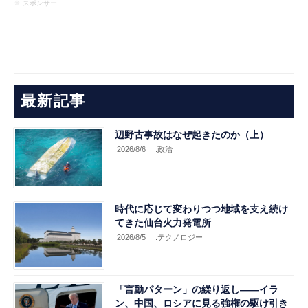
※ スポンサー
最新記事
辺野古事故はなぜ起きたのか（上）
2026/8/6
.政治
時代に応じて変わりつつ地域を支え続け
てきた仙台火力発電所
2026/8/5
.テクノロジー
「言動パターン」の繰り返し――イラ
ン、中国、ロシアに見る強権の駆け引き