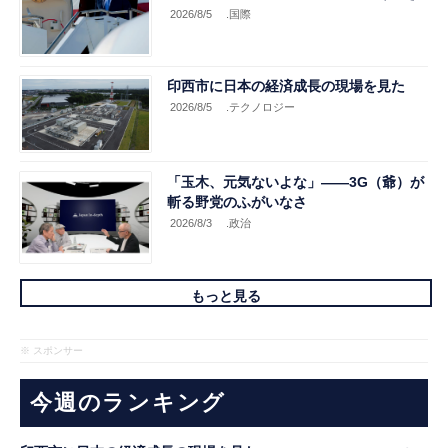
2026/8/5
.国際
印西市に日本の経済成長の現場を見た
2026/8/5
.テクノロジー
「玉木、元気ないよな」――3G（爺）が
斬る野党のふがいなさ
2026/8/3
.政治
もっと見る
※ スポンサー
今週のランキング