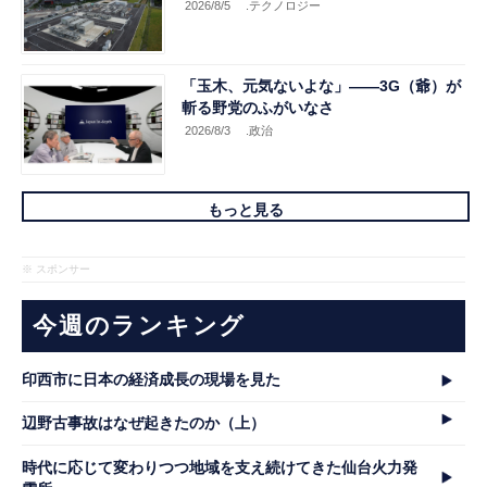
2026/8/5
.テクノロジー
「玉木、元気ないよな」――3G（爺）が
斬る野党のふがいなさ
2026/8/3
.政治
もっと見る
※ スポンサー
今週のランキング
印西市に日本の経済成長の現場を見た
辺野古事故はなぜ起きたのか（上）
時代に応じて変わりつつ地域を支え続けてきた仙台火力発