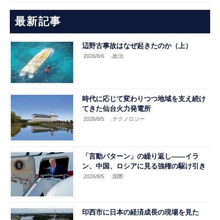
最新記事
辺野古事故はなぜ起きたのか（上）
2026/8/6
.政治
時代に応じて変わりつつ地域を支え続け
てきた仙台火力発電所
2026/8/5
.テクノロジー
「言動パターン」の繰り返し――イラ
ン、中国、ロシアに見る強権の駆け引き
2026/8/5
.国際
印西市に日本の経済成長の現場を見た