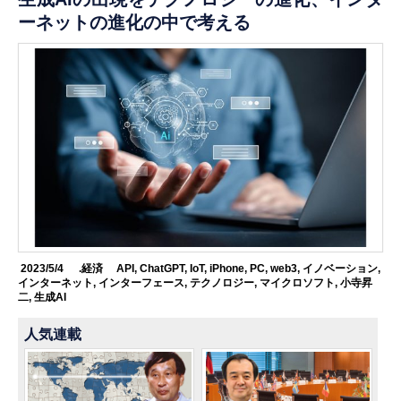
ーネットの進化の中で考える
2023/5/4
.経済
API
,
ChatGPT
,
IoT
,
iPhone
,
PC
,
web3
,
イノベーション
,
インターネット
,
インターフェース
,
テクノロジー
,
マイクロソフト
,
小寺昇
二
,
生成AI
人気連載