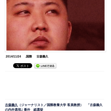
2014/11/24
.国際
古森義久
古森義久
（ジャーナリスト／国際教養大学 客員教授） 「古森義久
の内外透視｣ 番外 総選挙