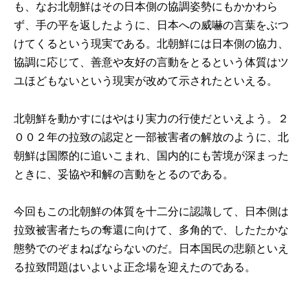
も、なお北朝鮮はその日本側の協調姿勢にもかかわら
ず、手の平を返したように、日本への威嚇の言葉をぶつ
けてくるという現実である。北朝鮮には日本側の協力、
協調に応じて、善意や友好の言動をとるという体質はツ
ユほどもないという現実が改めて示されたといえる。
北朝鮮を動かすにはやはり実力の行使だといえよう。２
００２年の拉致の認定と一部被害者の解放のように、北
朝鮮は国際的に追いこまれ、国内的にも苦境が深まった
ときに、妥協や和解の言動をとるのである。
今回もこの北朝鮮の体質を十二分に認識して、日本側は
拉致被害者たちの奪還に向けて、多角的で、したたかな
態勢でのぞまねばならないのだ。日本国民の悲願といえ
る拉致問題はいよいよ正念場を迎えたのである。