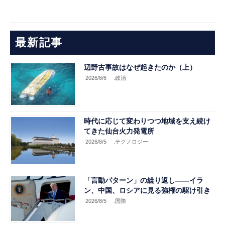
最新記事
辺野古事故はなぜ起きたのか（上）
2026/8/6
.政治
時代に応じて変わりつつ地域を支え続け
てきた仙台火力発電所
2026/8/5
.テクノロジー
「言動パターン」の繰り返し――イラ
ン、中国、ロシアに見る強権の駆け引き
2026/8/5
.国際