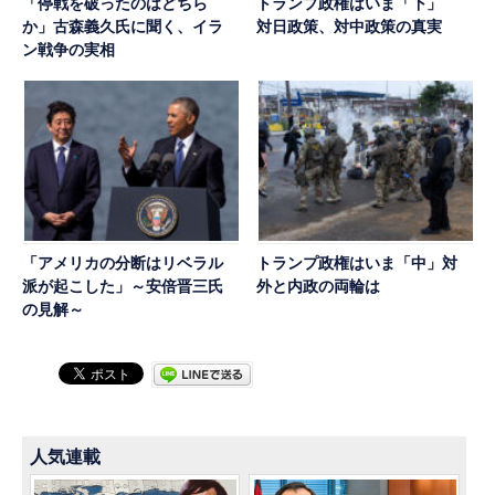
「停戦を破ったのはどちら
トランプ政権はいま「下」
か」古森義久氏に聞く、イラ
対日政策、対中政策の真実
ン戦争の実相
「アメリカの分断はリベラル
トランプ政権はいま「中」対
派が起こした」～安倍晋三氏
外と内政の両輪は
の見解～
人気連載