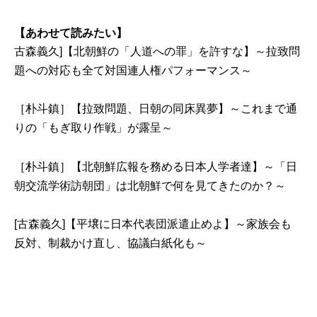
【あわせて読みたい】
古森義久]【北朝鮮の「人道への罪」を許すな】～拉致問
題への対応も全て対国連人権パフォーマンス～
［朴斗鎮］【拉致問題、日朝の同床異夢】～これまで通
りの「もぎ取り作戦」が露呈～
［朴斗鎮］【北朝鮮広報を務める日本人学者達】～「日
朝交流学術訪朝団」は北朝鮮で何を見てきたのか？～
[古森義久]【平壌に日本代表団派遣止めよ】～家族会も
反対、制裁かけ直し、協議白紙化も～