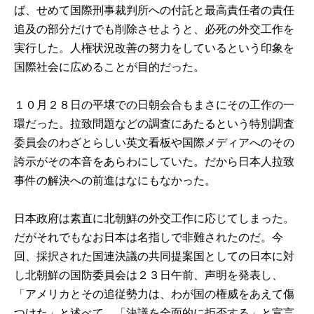
ば、せめて国際刑事裁判所への付託と最高責任者の責任
追及の部分だけでも削除させようと、必死の外交工作を
実行した。人権状況改善の努力をしているという印象を
国際社会に広めることが目的だった。
１０月２８日の平壌での日朝会合もまさにその工作の一
環だった。拉致問題などの調査にあたるという特別調査
委員会のわざとらしい英文看板や国際メディアへのその
誇示がその本音をあらわにしていた。だから日本人拉致
事件の解決への前進はなにもなかった。
日本政府は素直に北朝鮮の外交工作に応じてしまった。
だがそれでもなお日本は名指しで非難されたのだ。今
回、採択された国連決議の共同提案国としての日本に対
し北朝鮮の国防委員会は２３日午前、声明を発表し、
「アメリカとその追従勢力は、わが国の権威をあえて傷
つけた」と述べて、「決議を全面的に拒否する」と宣言