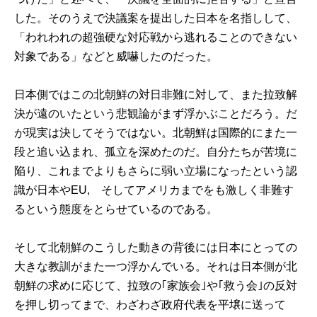
した。そのうえで決議案を提出した日本を名指しして、
「われわれの超強硬な対応戦から逃れることのできない
対象である」などと威嚇したのだった。
日本側ではこの北朝鮮の対日非難に対して、また拉致解
決が遠のいたという悲観論がまず浮かぶことだろう。だ
が現実は決してそうではない。北朝鮮は国際的にまた一
段と追い込まれ、孤立を深めたのだ。自分たちが苦境に
陥り、これまでよりもさらに弱い立場になったという認
識が日本やEU, そしてアメリカまでをも激しく非難す
るという態度をとらせているのである。
そして北朝鮮のこうした動きの背後には日本にとっての
大きな教訓がまた一つ浮かんでいる。それは日本側が北
朝鮮の求めに応じて、拉致の｢家族会｣や｢救う会｣の反対
を押し切ってまで、わざわざ政府代表を平壌に送って