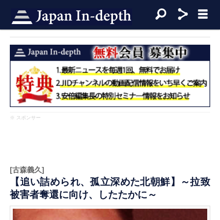
※ スポンサー
[古森義久]
【追い詰められ、孤立深めた北朝鮮】～拉致
被害者奪還に向け、したたかに～