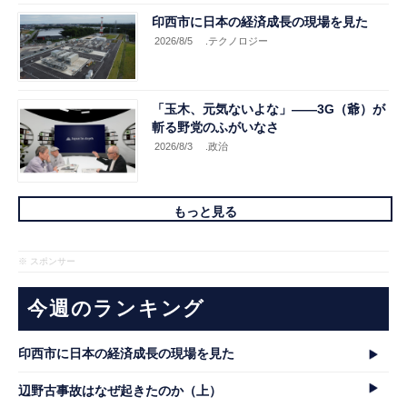
印西市に日本の経済成長の現場を見た
2026/8/5
.テクノロジー
「玉木、元気ないよな」――3G（爺）が
斬る野党のふがいなさ
2026/8/3
.政治
もっと見る
※ スポンサー
今週のランキング
印西市に日本の経済成長の現場を見た
辺野古事故はなぜ起きたのか（上）