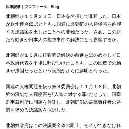
執筆記事
｜
プロフィール
｜
Blog
北朝鮮が１１月２３日、日本を名指しで非難した。日本
が欧州連合(EU)とともに国連に北朝鮮の人権侵害を糾弾
する決議案を出したことへの非難だった。さあ、この新
たな動きが日本人の拉致事件の解決にどう影響するか。
北朝鮮が１０月に拉致問題解決の前進をほのめかして日
本政府代表を平壌に呼びつけたことも、この国連での動
きが原因だったという実態がさらに鮮明となった。
国連の人権問題を扱う第３委員会は１１月１８日、北朝
鮮の深刻な人権侵害を｢人道に対する罪｣だとして、国際
刑事裁判所に問題を付託し、北朝鮮側の最高責任者の処
罰を求める決議案を採択した。
北朝鮮政府はこの決議案全体の阻止、それができなけれ