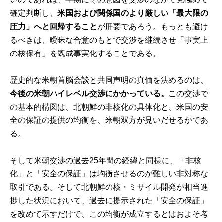
確定判断し、
米国および関係国のより厳しい「最大限の
圧力」へと回帰すること
が肝要であろう。もっとも避け
るべきは、曖昧な合意のもとで交渉を継続させ「事実上
の核保有」を既成事実化することである。
歴史的な米朝首脳会談と共同声明の真価を決めるのは、
今後の米朝ハイレベル交渉にかかっている
。
この交渉で
の基本的構図は、北朝鮮の非核化の具体化と、米国の安
全の保証の提供の均衡を、米朝双方が見いだせるかであ
る。
そして米朝交渉の過去25年間の経緯と同様に、「非核
化」と「安全の保証」は均衡させるのが難しい非対称な
取引である。そして北朝鮮の核・ミサイル開発が相当進
捗した状況において、過去に提示された「安全の保証」
を改めて示すだけで、この均衡が成立するとはおよそ考