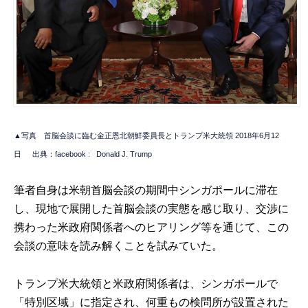
▲写真 首脳会談に臨む金正恩北朝鮮委員長とトランプ米大統領 2018年6月12
日
出典：facebook :
Donald J. Trump
筆者自身は米朝首脳会談の期間中シンガポールに滞在
し、現地で展開した首脳会談の実態を感じ取り、交渉に
携わった米政府関係者へのヒアリング等を通じて、この
会談の意味を読み解くことを試みていた。
トランプ米大統領と米政府関係者は、シンガポールで
「特別区域」に指定され、何重もの検問所が設置された