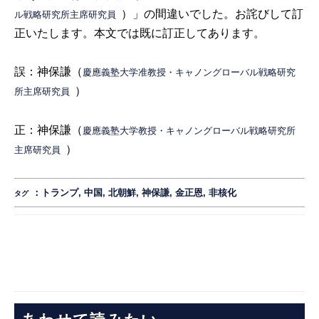
）」の間違いでした。お詫びして訂
ル戦略研究所主席研究員
正いたします。本文では既に訂正してあります。
誤：神保謙（
慶應義塾大学准教授・キャノングローバル戦略研究
）
所主席研究員
正：神保謙（
慶應義塾大学教授・キャノングローバル戦略研究所
）
主席研究員
：
トランプ
,
中国
,
北朝鮮
,
神保謙
,
金正恩
,
非核化
タグ