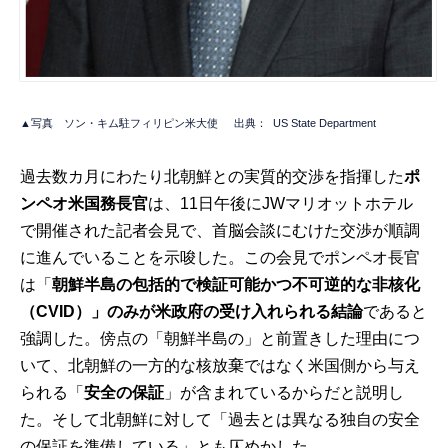
▲写真 ソン・キム駐フィリピン米大使
出典：
US State Department
過去数カ月にわたり北朝鮮との実質的交渉を指揮した
ポ
ンペオ米国務長官
は、11日午後にJWマリオットホテル
で開催された記者会見で、首脳会談にむけた交渉が順調
に進んでいることを示唆した。この会見でポンペオ長官
は「
朝鮮半島の包括的で検証可能かつ不可逆的な非核化
（CVID）
」
のみが米政府の受け入れられる結論
であると
強調した。傍点の「朝鮮半島の」と前置きした理由につ
いて、北朝鮮の一方的な核放棄ではなく米国側から与え
られる「
安全の保証
」が含まれているからだと説明し
た。そして北朝鮮に対して「過去とは異なる独自の安全
の保証を準備している」とも仄めかした。