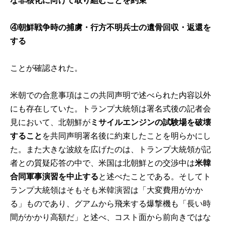
な非核化に向けて取り組むことを約束
④
朝鮮戦争時の捕虜・行方不明兵士の遺骨回収・返還を
する
ことが確認された。
米朝での合意事項はこの共同声明で述べられた内容以外
にも存在していた。トランプ大統領は署名式後の記者会
見において、北朝鮮が
ミサイルエンジンの試験場を破壊
すること
を共同声明署名後に約束したことを明らかにし
た。また大きな波紋を広げたのは、トランプ大統領が記
者との質疑応答の中で、米国は北朝鮮との交渉中は
米韓
合同軍事演習を中止する
と述べたことである。そしてト
ランプ大統領はそもそも米韓演習は「大変費用がかか
る」ものであり、グアムから飛来する爆撃機も「長い時
間がかかり高額だ」と述べ、コスト面から前向きではな