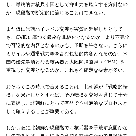
し、最終的に核兵器国として抑止力を確立する方針なの
か、現段階で断定的に論じることはできない。
また仮に米朝ハイレベル交渉が実質的進展したとして
も、CVIDに基づく厳格な非核化となるのか、より不完全
で可逆的な内容となるのかも、予断を許さない。さらに
ミサイルや通常戦力等を含む包括的内容となるのか、米
国の優先事項となる核兵器と大陸間弾道弾（ICBM）を
重視した交渉となるのか、これも不確定な要素が多い。
おそらくこの時点で言えることは、北朝鮮が「戦略的転
換」を果たしたとすれば、その転換を交渉を通じて十分
に支援し、北朝鮮にとって有益で不可逆的なプロセスと
して確立することが重要である。
しかし仮に北朝鮮が現段階でも核兵器を手放す意図がな
いのであれば、早期にその意図を交渉のなかで見極めて