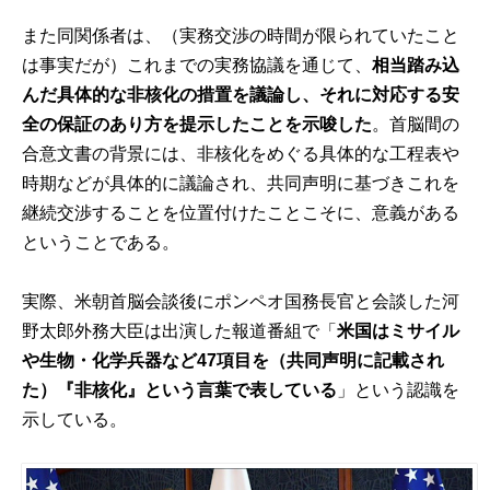
また同関係者は、（実務交渉の時間が限られていたこと
は事実だが）これまでの実務協議を通じて、
相当踏み込
んだ具体的な非核化の措置を議論し、それに対応する安
全の保証のあり方を提示したことを示唆した
。首脳間の
合意文書の背景には、非核化をめぐる具体的な工程表や
時期などが具体的に議論され、共同声明に基づきこれを
継続交渉することを位置付けたことこそに、意義がある
ということである。
実際、米朝首脳会談後にポンペオ国務長官と会談した河
野太郎外務大臣は出演した報道番組で「
米国はミサイル
や生物・化学兵器など47項目を（共同声明に記載され
た）『非核化』という言葉で表している
」という認識を
示している。