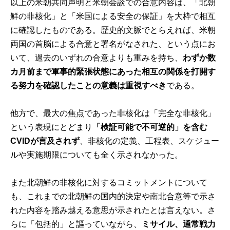
以上の米朝共同声明と米朝会談での合意内容は、「北朝
鮮の非核化」と「米国による安全の保証」を大枠で相互
に確認したものである。歴史的文脈でとらえれば、米朝
両国の首脳による合意と署名がなされた、という点にお
いて、過去のいずれの合意よりも重みを持ち、
わずか数
カ月前まで軍事的緊張状態にあった相互の関係を打開す
る努力を確認したことの意義は重視すべき
である。
他方で、最大の焦点であった非核化は「完全な非核化」
という表現にとどまり
「検証可能で不可逆的」を含む
CVIDが言及されず
、非核化の定義、工程表、スケジュー
ルや実施期限についても全く示されなかった。
また北朝鮮の非核化に対するコミットメントについて
も、これまでの北朝鮮の国内的決定や南北合意等で示さ
れた内容を踏み越える意思が示されたとは言えない。さ
らに「包括的」と謳っていながら、
ミサイル、通常戦力