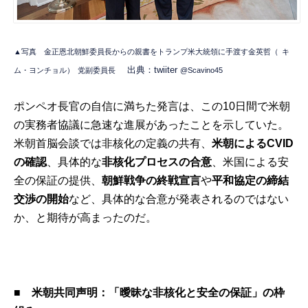
▲写真 金正恩北朝鮮委員長からの親書をトランプ米大統領に手渡す金英哲（
キ
出典：twiiter
ム・ヨンチョル）
党副委員長
@Scavino45
ポンペオ長官の自信に満ちた発言は、この10日間で米朝
の実務者協議に急速な進展があったことを示していた。
米朝首脳会談では非核化の定義の共有、
米朝によるCVID
の確認
、具体的な
非核化プロセスの合意
、米国による安
全の保証の提供、
朝鮮戦争の終戦宣言
や
平和協定の締結
交渉の開始
など、具体的な合意が発表されるのではない
か、と期待が高まったのだ。
■
米朝共同声明：「曖昧な非核化と安全の保証」の枠