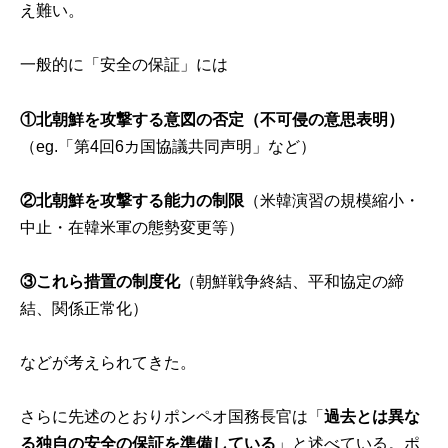
え難い。
一般的に「安全の保証」には
①
北朝鮮を攻撃する意図の否定（不可侵の意思表明）
（eg.「第4回6カ国協議共同声明」など）
②
北朝鮮を攻撃する能力の制限
（米韓演習の規模縮小・
中止・在韓米軍の態勢変更等）
③
これら措置の制度化
（朝鮮戦争終結、平和協定の締
結、関係正常化）
などが考えられてきた。
さらに先述のとおりポンペオ国務長官は「
過去とは異な
る独自の安全の保証を準備している
」と述べている。ポ