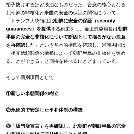
拍子抜けするほど淡泊なものだった。合意の核心となる
北朝鮮の非核化と米国の安全の保証の関係について、
「トランプ大統領は
北朝鮮に安全の保証（security
guarantees）を提供
する約束をし、金正恩委員長は
朝鮮
半島の完全な非核化について断固として揺るがない決意
を再確認
した」という基本的構図を確認し、米朝両国は
「相互信頼関係の構築によって朝鮮半島の非核化を進め
ることができる」と期待を述べるにとどまっている。
そして個別項目として、
①
新しい米朝関係の樹立
②
永続的で安定した平和体制の構築
③
「板門店宣言」を再確認し、北朝鮮が朝鮮半島の完全