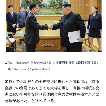
と金正恩委員長（2018年3月5日）
▲写真
鄭義溶韓国
国家安全保障室長
出典：
Blue House (Republic of Korea)
米政府で北朝鮮との実務交渉に携わった関係者は「首脳
会談での合意はあくまでも大枠を示し、今後の継続的交
渉において可能な限り具体的合意の柔軟性を残すことに
意味があった」と述べている。