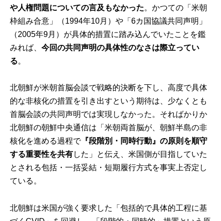
や人権問題についての言及もなかった
。かつての「米朝
枠組み合意」（1994年10月）や「6カ国協議共同声明」
（2005年9月）が具体的措置に踏み込んでいたことを鑑
みれば、
今回の共同声明の具体性のなさは際立ってい
る
。
北朝鮮が米朝首脳会談で戦略的決断を下し、高度で具体
的な非核化の措置を引き出すという期待は、少なくとも
首脳会談の共同声明では実現しなかった。そればかりか
北朝鮮の朝鮮中央通信は「米朝両首脳が、朝鮮半島の非
核化を進める過程で
『
段階別・同時行動』の原則を順守
する重要性を共有
した」と伝え、米国側が目指していた
とされる包括・一括妥結・短期履行方式を事実上否定し
ている。
北朝鮮は米国が強く要求した「包括的で具体的工程に基