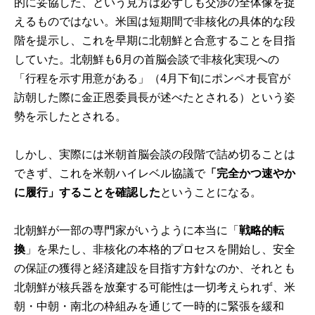
的に妥協した、という見方は必ずしも交渉の全体像を捉
えるものではない。米国は短期間で非核化の具体的な段
階を提示し、これを早期に北朝鮮と合意することを目指
していた。北朝鮮も6月の首脳会談で非核化実現への
「行程を示す用意がある」（4月下旬にポンペオ長官が
訪朝した際に金正恩委員長が述べたとされる）という姿
勢を示したとされる。
しかし、実際には米朝首脳会談の段階で詰め切ることは
できず、これを米朝ハイレベル協議で
「完全かつ速やか
に履行」することを確認した
ということになる。
北朝鮮が一部の専門家がいうように本当に「
戦略的転
換
」を果たし、非核化の本格的プロセスを開始し、安全
の保証の獲得と経済建設を目指す方針なのか、それとも
北朝鮮が核兵器を放棄する可能性は一切考えられず、米
朝・中朝・南北の枠組みを通じて一時的に緊張を緩和