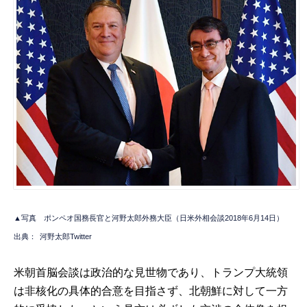
▲写真 ポンペオ国務長官と河野太郎外務大臣（日米外相会談2018年6月14日）
出典：
河野太郎Twitter
米朝首脳会談は政治的な見世物であり、トランプ大統領
は非核化の具体的合意を目指さず、北朝鮮に対して一方