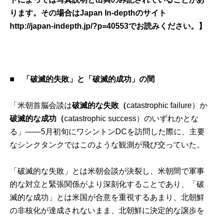
ります。その場合はJapan In-depthのサイト
http://japan-indepth.jp/?p=40553
でお読みください。】
■
「破滅的失敗」と「破滅的成功」の間
「米朝首脳会談は
破滅的な失敗
（
catastrophic failure）か
破滅的な成功
（
catastrophic success）のいずれかとな
る」――5月初旬にワシントンDCを訪問した際に、主要
なシンクタンクではこのような観測が飛び交っていた。
「破滅的な失敗」とは米朝会談が決裂し、米朝間で軍事
的な対立と緊張関係がより深刻化することであり、「破
滅的な成功」とは米国が合意を重視するあまり、北朝鮮
の非核化が達成されないまま、北朝鮮に決定的な譲歩を