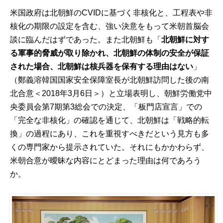
米国政府は北朝鮮のCVIDに基づく非核化と、工程表や非
核化の期限の設定を含む、強い決意をもって米朝首脳会
談に臨んだはずであった。また北朝鮮も「
北朝鮮に対す
る軍事的脅威が取り除かれ、北朝鮮の体制の安全が保証
された場合、北朝鮮は核兵器を保有する理由はない
」
（鄭義溶韓国国家安全保障室長が北朝鮮訪問した後の南
北合意＜2018年3月6日＞）と立場表明し、朝鮮労働党中
央委員会第7期第3総会での決定、「板門店宣言」での
「完全な非核化」の確認を通じて、北朝鮮は「戦略的転
換」の過程にあり、これを重視すべきだという見方も多
くの専門家から提示されていた。それにもかかわらず、
米朝合意が曖昧な内容にとどまった理由は何であろう
か。