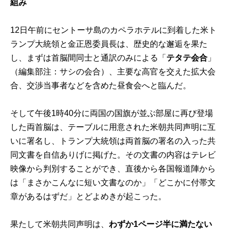
組み
12日午前にセントーサ島のカペラホテルに到着した米ト
ランプ大統領と金正恩委員長は、歴史的な邂逅を果た
し、まずは首脳間同士と通訳のみによる「
テタテ会合
」
（編集部注：サシの会合）、主要な高官を交えた拡大会
合、交渉当事者などを含めた昼食会へと臨んだ。
そして午後1時40分に両国の国旗が並ぶ部屋に再び登場
した両首脳は、テーブルに用意された米朝共同声明に互
いに署名し、トランプ大統領は両首脳の署名の入った共
同文書を自信ありげに掲げた。その文書の内容はテレビ
映像から判別することができ、直後から各国報道陣から
は「まさかこんなに短い文書なのか」「どこかに付帯文
章があるはずだ」とどよめきが起こった。
果たして米朝共同声明は、
わずか1ページ半に満たない