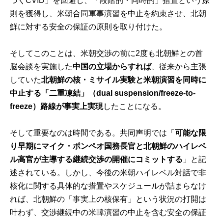
づくCVID」を回避し、「段階的・同時的」措置という原
則を獲得し、米朝合同軍事演習を中止を約束させ、北朝
鮮に対する安全の保証の原則を取り付けた。
そしてこのことは、米朝交渉の前に2度も北朝鮮との首
脳会談を実施した
中国の立場からすれば
、従来から主張
していた
北朝鮮の核・ミサイル実験と米朝演習を同時に
中止する「二重凍結」（dual suspension/freeze-to-
freeze）路線が事実上実現
したことになる。
そして重要なのは時間である。共同声明では「
可能な限
り早期にマイク・ポンペオ国務長官と北朝鮮のハイレベ
ル高官が主導する継続交渉の開催にコミットする
」と記
述されている。しかし、今後の米朝ハイレベル対話で非
核化に関する具体的な措置やスケジュールが詰まらなけ
れば、北朝鮮の「事実上の核保有」という状況の打開は
叶わず、交渉継続中の米韓演習の中止を含む安全の保証