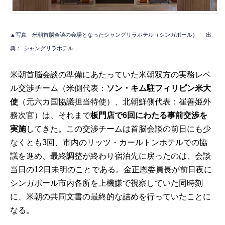
▲写真 米朝首脳会談の会場となったシャングリラホテル（シンガポール）
出
典：
シャングリラホテル
米朝首脳会談の準備にあたっていた米朝双方の実務レベ
ル交渉チーム（米側代表：
ソン・キム駐フィリピン米大
使
（元六カ国協議担当特使）、北朝鮮側代表：崔善姫外
務次官）は、それまで
板門店で6回にわたる事前交渉を
実施
してきた。この交渉チームは首脳会談の前日にも少
なくとも3回、市内のリッツ・カールトンホテルでの協
議を進め、最終調整が終わり宿泊先に戻ったのは、会談
当日の12日未明のことである。金正恩委員長が前日夜に
シンガポール市内各所を上機嫌で視察していた同時刻
に、米朝の共同文書の最終的な詰めを行っていたことに
なる。