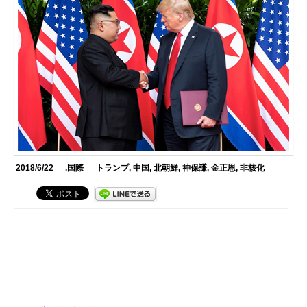
2018/6/22
.国際
トランプ
,
中国
,
北朝鮮
,
神保謙
,
金正恩
,
非核化