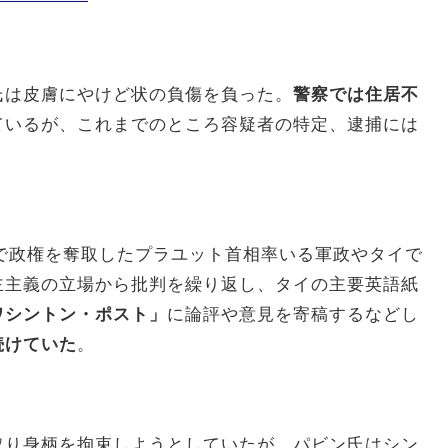
氏は皮膚にやけど状の負傷を負った。
警察では住居不
ているが、これまでのところ容疑者の特定、逮捕には
ーで政権を奪取したプラユット首相率いる軍政やタイで
主主義の立場から批判を繰り返し、タイの主要英語紙
ワシントン・ポスト」
に論評や意見を寄稿するなどし
続けていた
。
取り身柄を拘束しようとしていたが、パビン氏はシン