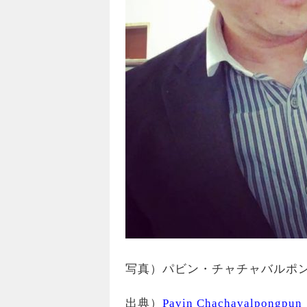
写真）パビン・チャチャバルポ
出典）
Pavin Chachavalpongpu