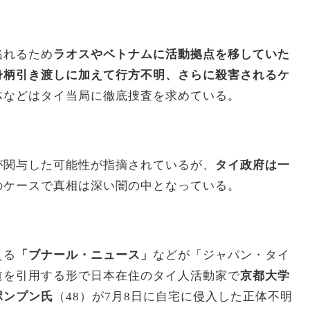
逃れるため
ラオスやベトナムに活動拠点を移していた
身柄引き渡しに加えて行方不明、さらに殺害されるケ
体などはタイ当局に徹底捜査を求めている。
が関与した可能性が指摘されているが、
タイ政府は一
のケースで真相は深い闇の中となっている。
える
「ブナール・ニュース」
などが「ジャパン・タイ
道を引用する形で日本在住のタイ人活動家で
京都大学
ポンプン氏
（48）が7月8日に自宅に侵入した正体不明