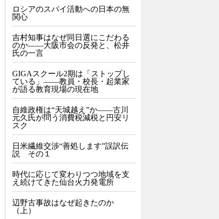
ロシアのスパイ活動への日本の無
関心
吉村知事はなぜ同日選にこだわる
のか――大阪市会の反発と、松井
氏の一言
GIGAスクール2期は「ストップし
ている」——教員・校長・起業家
が語る教育現場の現在地
自維政権は“天城越え”か――古川
元久氏が問う消費税減税と円安リ
スク
日米繊維交渉“善処します”誤訳伝
説 その１
時代に応じて変わりつつ地域を支
え続けてきた仙台火力発電所
辺野古事故はなぜ起きたのか
（上）