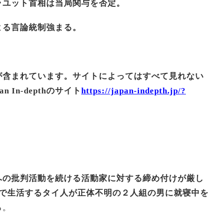
ラユット首相は当局関与を否定。
よる言論統制強まる。
が含まれています。サイトによってはすべて見れない
an In-depth
のサイト
https://japan-indepth.jp/?
への批判活動を続ける活動家に対する締め付けが厳し
で生活するタイ人が正体不明の２人組の男に就寝中を
る。