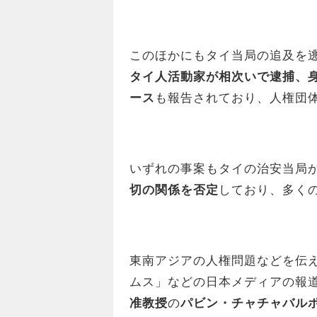
このほかにもタイ当局の追及を
タイ人活動家が相次いで逮捕、
ース
も報告されており、人権団
いずれの事案もタイの治安当局
切の関係を否定
しており、多く
東南アジアの人権問題などを伝
ムス」などの日本メディアの報
准教授
の
パビン・チャチャバル