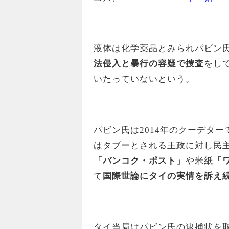
液体は化学薬品とみられパビン
法侵入と暴行の容疑で捜査
をし
いたっていないという。
パビン氏は2014年のクーデタ
はタブーとされる王政に対し民
「バンコク・ポスト」
や米紙
「
て
国際世論にタイの実情を訴え
タイ当局はパビン氏の逮捕状を