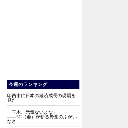
今週のランキング
印西市に日本の経済成長の現場を
見た
「玉木、元気ないよな」
――3G（爺）が斬る野党のふがい
なさ