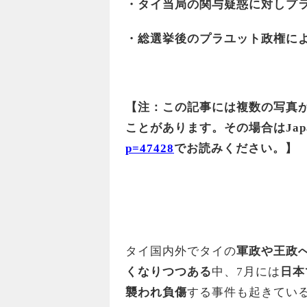
・タイ当局の関与疑惑に対しプ
・総選挙後のプラユット政権に
【注：この記事には複数の写真
ことがあります。その場合は
Jap
p=47428
でお読みください。】
タイ国内外でタイの
軍政や王政
くなりつつある
中、7月には
日本
襲われ負傷
する事件も起きてい