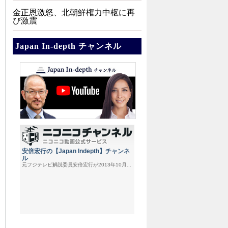
金正恩激怒、北朝鮮権力中枢に再
び激震
Japan In-depth チャンネル