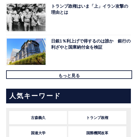
トランプ政権はいま「上」イラン攻撃の
理由とは
日銀1％利上げで得するのは誰か 銀行の
利ざやと国庫納付金を検証
もっと見る
人気キーワード
古森義久
トランプ政権
国連大学
国際機関改革