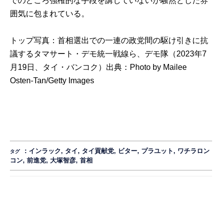
でのところ強権的な手段を講じていないが騒然とした雰
囲気に包まれている。
トップ写真：首相選出での一連の政党間の駆け引きに抗
議するタマサート・デモ統一戦線ら、デモ隊（2023年7
月19日、タイ・バンコク）出典：
Photo by Mailee
Osten-Tan/Getty Images
：
インラック
,
タイ
,
タイ貢献党
,
ビター
,
プラユット
,
ワチラロン
タグ
コン
,
前進党
,
大塚智彦
,
首相