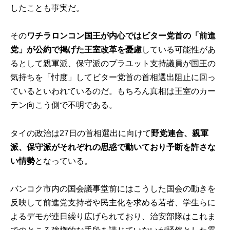
したことも事実だ。
その
ワチラロンコン国王が内心ではビター党首の「前進
党」が公約で掲げた王室改革を憂慮
している可能性があ
るとして親軍派、保守派のプラユット支持議員が国王の
気持ちを「忖度」してビター党首の首相選出阻止に回っ
ているといわれているのだ。もちろん真相は王室のカー
テン向こう側で不明である。
タイの政治は27日の首相選出に向けて
野党連合、親軍
派、保守派がそれぞれの思惑で動いており予断を許さな
い情勢
となっている。
バンコク市内の国会議事堂前にはこうした国会の動きを
反映して前進党支持者や民主化を求める若者、学生らに
よるデモが連日繰り広げられており、治安部隊はこれま