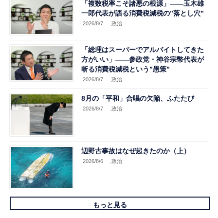
「複数税率こそ諸悪の根源」――玉木雄
一郎代表が語る消費税減税の”落とし穴”
2026/8/7
.政治
「総理はスーパーでアルバイトしてきた
方がいい」――参政党・神谷宗幣代表が
斬る消費税減税という”愚策”
2026/8/7
.政治
8月の「平和」合唱の欠陥、ふたたび
2026/8/7
.政治
辺野古事故はなぜ起きたのか（上）
2026/8/6
.政治
もっと見る