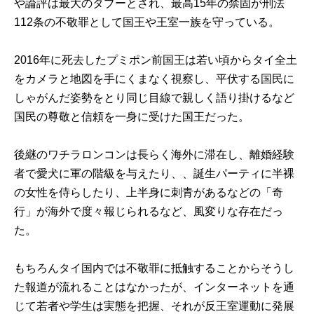
や論評は最大のタブーとされ、最高15年の禁固が刑法
112条の不敬罪として国王や王室一族を守っている。
2016年に死去したプミポン前国王は若い頃からタイ全土
をカメラと地図を手にくまなく視察し、平伏する国民に
しゃがんだ姿勢をとり同じ目線で親しく語り掛けるなど
国民の尊敬と信頼を一身に受けた国王だった。
後継のワチラロンコンは長らく海外に滞在し、離婚経験
者で愛犬に軍の階級を与えたり、、誕生パーティに半裸
の女性を侍らしたり、上半身に刺青があるなどの「奇
行」が海外で度々報じられるなど、風変りな存在だっ
た。
もちろんタイ国内では不敬罪に抵触することからそうし
た報道が流れることはなかったが、インターネットを通
じて若者や学生は実態を把握、それが反王室運動に発展