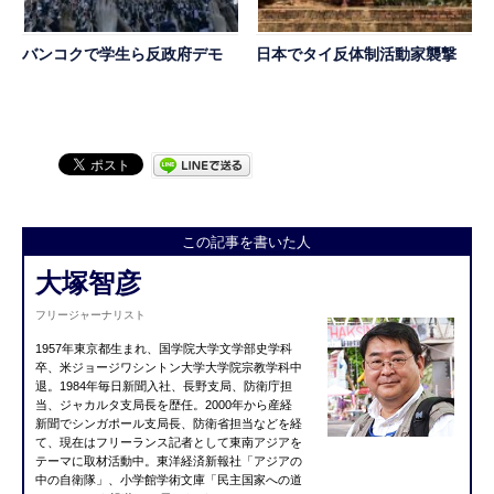
バンコクで学生ら反政府デモ
日本でタイ反体制活動家襲撃
この記事を書いた人
大塚智彦
フリージャーナリスト
1957年東京都生まれ、国学院大学文学部史学科
卒、米ジョージワシントン大学大学院宗教学科中
退。1984年毎日新聞入社、長野支局、防衛庁担
当、ジャカルタ支局長を歴任。2000年から産経
新聞でシンガポール支局長、防衛省担当などを経
て、現在はフリーランス記者として東南アジアを
テーマに取材活動中。東洋経済新報社「アジアの
中の自衛隊」、小学館学術文庫「民主国家への道