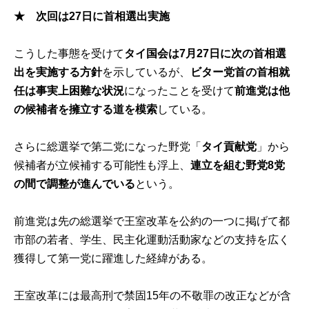
★ 次回は27日に首相選出実施
こうした事態を受けて
タイ国会は7月27日に次の首相選
出を実施する方針
を示しているが、
ビター党首の首相就
任は事実上困難な状況
になったことを受けて
前進党は他
の候補者を擁立する道を模索
している。
さらに総選挙で第二党になった野党「
タイ貢献党
」から
候補者が立候補する可能性も浮上、
連立を組む野党8党
の間で調整が進んでいる
という。
前進党は先の総選挙で王室改革を公約の一つに掲げて都
市部の若者、学生、民主化運動活動家などの支持を広く
獲得して第一党に躍進した経緯がある。
王室改革には最高刑で禁固15年の不敬罪の改正などが含