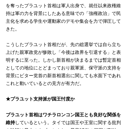
を奪ったプラユット首相は軍人出身で、就任以来政権維
持は軍の力を背景にしたある意味での「強権政治」で民
主化を求める学生や運動家のデモや集会を力で弾圧して
きた。
こうしたプラユット首相だが、先の総選挙では自ら立ち
上げた親軍政党が惨敗し「今後は政界を引退する」と表
明するに至った。しかし新首相が決まるまでは暫定首相
としての地位にとどまっており親軍派、保守派の支持を
背景にビター党首の新首相選出に関しても水面下であれ
これと動いているとの見方が有力だ。
★プラユット支持派が国王忖度か
プラユット首相はワチラロンコン国王とも良好な関係を
維持
しているという。タイでは国王や王室に関する批判