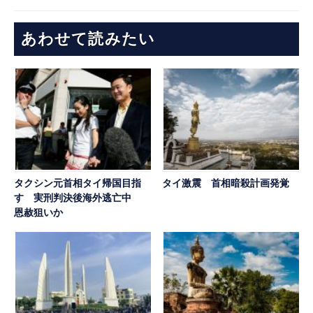
あわせて読みたい
タクシン元首相タイ帰国目指
タイ激震 首相暗殺計画発覚
す 実刑判決後海外逃亡中
恩赦狙いか