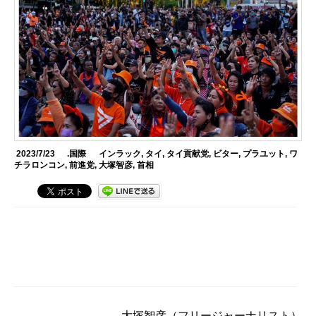
2023/7/23
.国際
インラック
,
タイ
,
タイ貢献党
,
ビター
,
プラユット
,
ワ
チラロンコン
,
前進党
,
大塚智彦
,
首相
大塚智彦
（フリージャーナリスト）