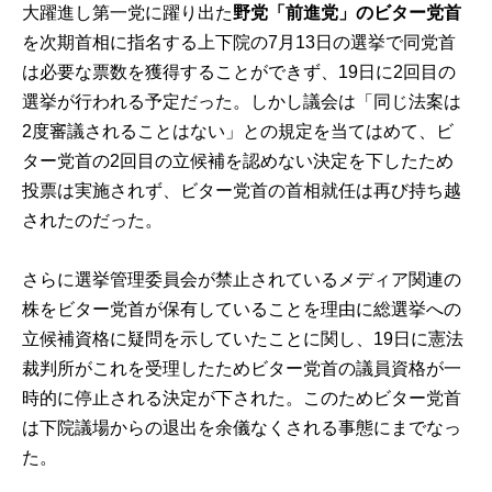
大躍進し第一党に躍り出た
野党「前進党」のビター党首
を次期首相に指名する上下院の7月13日の選挙で同党首
は必要な票数を獲得することができず、19日に2回目の
選挙が行われる予定だった。しかし議会は「同じ法案は
2度審議されることはない」との規定を当てはめて、ビ
ター党首の2回目の立候補を認めない決定を下したため
投票は実施されず、ビター党首の首相就任は再び持ち越
されたのだった。
さらに選挙管理委員会が禁止されているメディア関連の
株をビター党首が保有していることを理由に総選挙への
立候補資格に疑問を示していたことに関し、19日に憲法
裁判所がこれを受理したためビター党首の議員資格が一
時的に停止される決定が下された。このためビター党首
は下院議場からの退出を余儀なくされる事態にまでなっ
た。