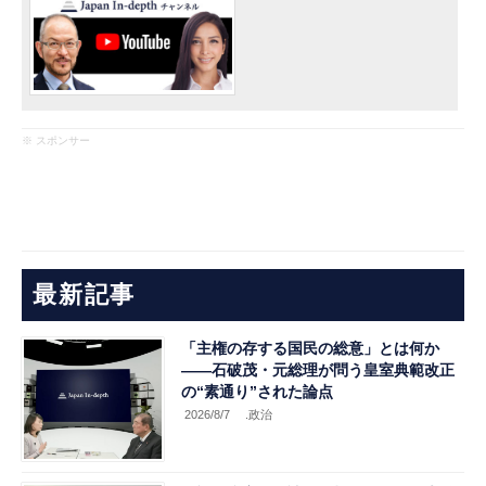
※ スポンサー
最新記事
「主権の存する国民の総意」とは何か
――石破茂・元総理が問う皇室典範改正
の“素通り”された論点
2026/8/7
.政治