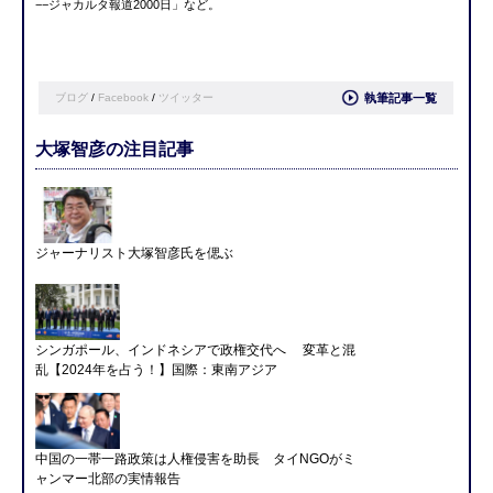
−−ジャカルタ報道2000日」など。
ブログ
/
Facebook
/
ツイッター
執筆記事一覧
大塚智彦の注目記事
ジャーナリスト大塚智彦氏を偲ぶ
シンガポール、インドネシアで政権交代へ 変革と混
乱【2024年を占う！】国際：東南アジア
中国の一帯一路政策は人権侵害を助長 タイNGOがミ
ャンマー北部の実情報告