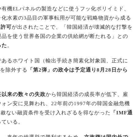
有機ELパネルの製造などに使うフッ化ポリイミド、
ッ化水素の3品目の軍事転用が可能な戦略物資から成る
出許可
が出されたことで、「韓国経済が壊滅的な打撃を
製品を使う世界各国の企業の供給網が断たれる」との
った
。
であるホワイト国（輸出手続き簡素化対象国、正式に
国を除外する
「第2弾」の政令は予定通り8月28日から
任以来の数々の失政
から韓国経済の成長率が低下、雇
ォン安に見舞われ、22年前の1997年の韓国金融危機
容赦ない融資条件を受け入れざるを得なかった
「IMF通
っている。