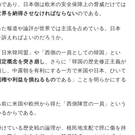
のであり、日本側は欧米の安全保障上の脅威だけでは
世界を納得させなければならない
のである。
った報道や論評が世界では主流を占めている。日本
を訴えればよいのだろうか。
「日米韓同盟」や「西側の一員としての韓国」とい
固定概念を突き崩し
、さらに「韓国の歴史修正主義が
崩し、中露朝を有利にする一方で米国や日本、ひいて
利権や利益を損ねるもの
である」ことを明らかにする
る前に米国や欧州から得た「西側陣営の一員」という
いるからである。
掛けている歴史戦の論理が、植民地支配で脛に傷を持