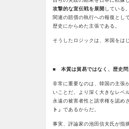
自らの失政の結果を日本に転嫁
攻撃的な宣伝戦を展開
している
関連の賠償の執行への報復とし
歴史にからめた主張である。
そうしたロジックは、米国をは
■ 本質は貿易ではなく、歴史問
非常に重要なのは、韓国の主張
いことだ。より深く大きなレベ
永遠の被害者性と請求権を認め
ト」
であるからだ。
事実、評論家の池田信夫氏が指