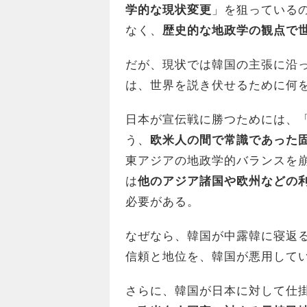
学的な現状変更
」を狙っている
なく、
歴史的な地政学の観点で
だが、現状では韓国の主張に沿
は、世界を説き伏せるために何
日本が宣伝戦に勝つためには、
う、
欧米人の間で常識であった
東アジアの地政学的バランスを
は
他のアジア諸国や欧州などの
必要がある。
なぜなら、韓国が中露韓に寝返
信頼と地位を、韓国が悪用して
さらに、韓国が日本に対して仕