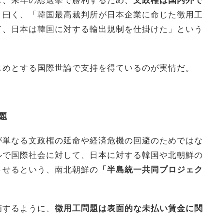
し、来年の総選挙で勝利するため、
文政権は国内外で
。曰く、「韓国最高裁判所が日本企業に命じた徴用工
て、日本は韓国に対する輸出規制を仕掛けた」という
じめとする国際世論で支持を得ているのが実情だ。
題
が単なる文政権の延命や経済危機の回避のためではな
ルで国際社会に対して、日本に対する韓国や北朝鮮の
させるという、南北朝鮮の
「半島統一共同プロジェク
摘するように、
徴用工問題は表面的な未払い賃金に関