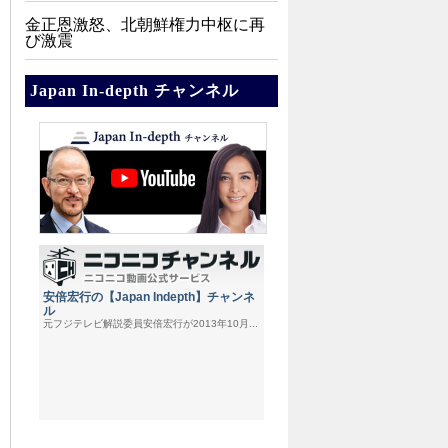
金正恩激怒、北朝鮮権力中枢に再
び激震
Japan In-depth チャンネル