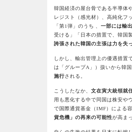
韓国経済の屋台骨である半導体や
レジスト（感光材）、高純化フ
「第1弾」のうち 、
一部には輸
受ける」「日本の措置で、韓国
誇張された韓国の主張は力を失
しかし、輸出管理上の優遇措置
は「グループA」）扱いから韓
施行
される。
こうしたなか、
文在寅大統領就
用も悪化する中で同国は株安やウ
で国際通貨基金（IMF）による
貨危機」の再来の可能性
が高ま