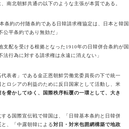
は、南北朝鮮共通の以下のような主張が本質である。
韓基本条約の付随条約である日韓請求権協定は、日本と韓国
不公平条約であり無効だ」
地支配を受ける根拠となった
1910年の日韓併合条約が国
不法行為に対する請求権は永遠に消えない」
高代表者」である金正恩朝鮮労働党委員長の下で統一
国とロシアの利益のために反日国家として活動し、米
権を脅かしてゆく、国際秩序転覆の一環として、大き
抗する国際宣伝戦で韓国は、「日韓基本条約と日韓併
正
と、「中露朝韓による
対日・対米包囲網構築で地政