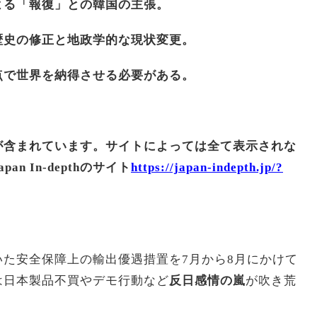
よる「報復」との韓国の主張。
歴史の修正と地政学的な現状変更。
点で世界を納得させる必要がある。
が含まれています。サイトによっては全て表示されな
n In-depthのサイト
https://japan-indepth.jp/?
た安全保障上の輸出優遇措置を7月から8月にかけて
は日本製品不買やデモ行動など
反日感情の嵐
が吹き荒