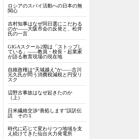
ロシアのスパイ活動への日本の無
関心
吉村知事はなぜ同日選にこだわる
のか――大阪市会の反発と、松井
氏の一言
GIGAスクール2期は「ストップし
ている」——教員・校長・起業家
が語る教育現場の現在地
自維政権は“天城越え”か――古川
元久氏が問う消費税減税と円安リ
スク
辺野古事故はなぜ起きたのか
（上）
日米繊維交渉“善処します”誤訳伝
説 その１
時代に応じて変わりつつ地域を支
え続けてきた仙台火力発電所