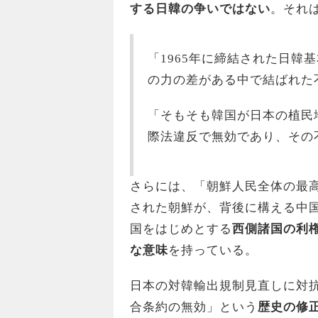
する日韓の争いではない
。それ
「1965年に締結された日
の力の差がある中で結ばれた
「そもそも韓国が日本の植民
際法違反で無効
であり、その
さらには、「朝鮮人民全体の最
された朝鮮が、背後に構える中
国をはじめとする
西側諸国の利
な意味
を持っている。
日本の対韓輸出規制見直しに対
合条約の無効」という
歴史の修