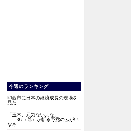
今週のランキング
印西市に日本の経済成長の現場を
見た
「玉木、元気ないよな」
――3G（爺）が斬る野党のふがい
なさ