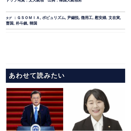
トップ写真：文大統領 出典：
韓国大統領府
：
ＧＳＯＭＩＡ
,
ポピュリズム
,
尹錫悦
,
徴用工
,
慰安婦
,
文在寅
,
タグ
曺国
,
朴斗鎮
,
韓国
あわせて読みたい