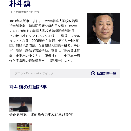
朴斗鎮
コリア国際研究所 所長
1941年大阪市生まれ。1966年朝鮮大学校政治経
済学部卒業。朝鮮問題研究所所員を経て1968年
より1975年まで朝鮮大学校政治経済学部教員。
その後（株）ソフトバンクを経て、経営コンサル
タントとなり、2006年から現職。デイリーNK顧
問。朝鮮半島問題、在日朝鮮人問題を研究。テレ
ビ、新聞、雑誌で言論活動。著書に『
揺れる北朝
鮮 金正恩のゆくえ
』（花伝社）、「金正恩ー恐
怖と不条理の統
治構造ー」（新潮社）など。
ブログ
/
Facebook
/
ツイッター
執筆記事一覧
朴斗鎮の注目記事
金正恩激怒、北朝鮮権力中枢に再び激震