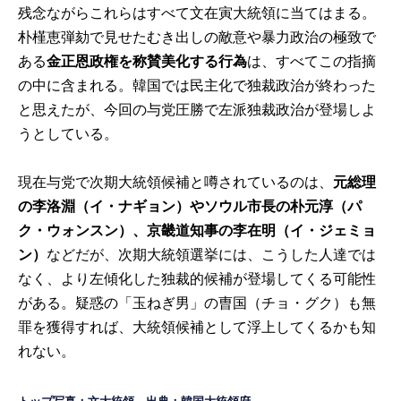
残念ながらこれらはすべて文在寅大統領に当てはまる。
朴槿恵弾劾で見せたむき出しの敵意や暴力政治の極致で
ある
金正恩政権を称賛美化する行為
は、すべてこの指摘
の中に含まれる。韓国では民主化で独裁政治が終わった
と思えたが、今回の与党圧勝で左派独裁政治が登場しよ
うとしている。
現在与党で次期大統領候補と噂されているのは、
元総理
の李洛淵（イ・ナギョン）やソウル市長の朴元淳（パ
ク・ウォンスン）、京畿道知事の李在明（イ・ジェミョ
ン）
などだが、次期大統領選挙には、こうした人達では
なく、より左傾化した独裁的候補が登場してくる可能性
がある。疑惑の「玉ねぎ男」の曺国（チョ・グク）も無
罪を獲得すれば、大統領候補として浮上してくるかも知
れない。