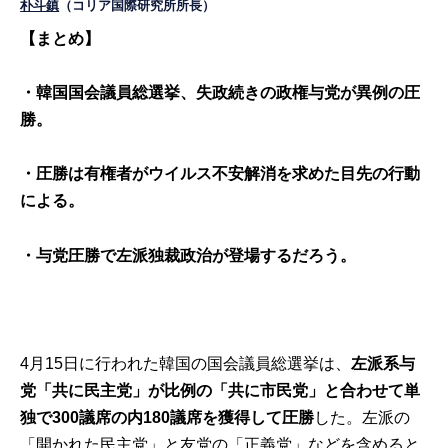
朴斗鎮
（コリア国際研究所所長）
【まとめ】
・韓国国会議員総選挙、失政続きの政権与党が異例の圧
勝。
・圧勝は有権者がウイルス不安解消を求めた目先の行動
による。
・与党圧勝で左派独裁政治が登場するだろう。
4月15日に行われた韓国の国会議員総選挙は、
左派系与
党「共に民主党」が比例の「共に市民党」と合わせて単
独で300議席の内180議席を獲得して圧勝
した。左派の
「開かれた民主党」と友党の「正義党」などを含めると