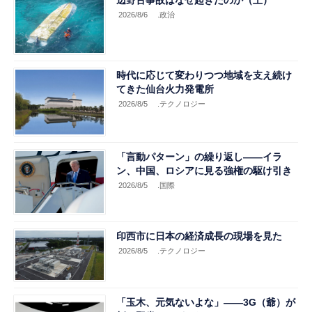
2026/8/6
.政治
時代に応じて変わりつつ地域を支え続け
てきた仙台火力発電所
2026/8/5
.テクノロジー
「言動パターン」の繰り返し――イラ
ン、中国、ロシアに見る強権の駆け引き
2026/8/5
.国際
印西市に日本の経済成長の現場を見た
2026/8/5
.テクノロジー
「玉木、元気ないよな」――3G（爺）が