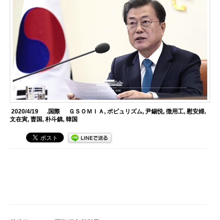
2020/4/19
.国際
ＧＳＯＭＩＡ
,
ポピュリズム
,
尹錫悦
,
徴用工
,
慰安婦
,
文在寅
,
曺国
,
朴斗鎮
,
韓国