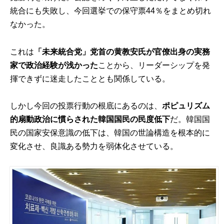
統合にも失敗し、今回選挙での保守票44％をまとめ切れ
なかった。
これは
「未来統合党」党首の黄教安氏が官僚出身の実務
家で政治経験が浅かった
ことから、リーダーシップを発
揮できずに迷走したこととも関係している。
しかし今回の投票行動の根底にあるのは、
ポピュリズム
的扇動政治に慣らされた韓国国民の民度低下
だ。韓国国
民の国家安保意識の低下は、韓国の世論構造を根本的に
変化させ、良識ある勢力を弱体化させている。