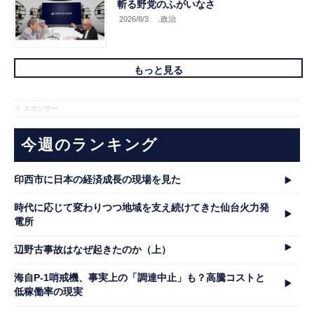
斬る野党のふがいなさ
2026/8/3
.政治
もっと見る
※ スポンサー
今週のランキング
印西市に日本の経済成長の現場を見た
時代に応じて変わりつつ地域を支え続けてきた仙台火力発
電所
辺野古事故はなぜ起きたのか（上）
海自P-1哨戒機、事実上の「調達中止」も？高騰コストと
低稼働率の現実