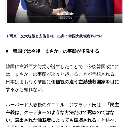
▲写真 文大統領と安倍首相 出典：
韓国大統領府Twitter
■ 韓国では今後「まさか」の事態が多発する
韓国に左派巨大与党が誕生したことで、今後韓国政治に
は「まさか」の事態が次々と起こることが予想される。
日本はまもなく隣国に
価値観の違う左派独裁国家を目に
する
かも知れない。
ハーバード大教授のダニエル・ジブラット氏は、
「民主
主義は、クーデターのような方法だけで死ぬのではな
い。選出された独裁者によっても破壊される」
と述べ、