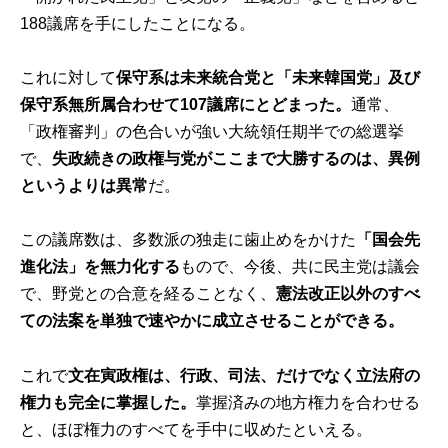
188議席を手にしたことになる。
これに対して
保守系は未来統合党と「未来韓国党」及び
保守系無所属合わせて107議席にとどまった。
通常、
「政権審判」の色合いが強い大統領任期半での総選挙
で、
失政続きの政権与党がここまで大勝するのは、異例
というよりは異常
だ。
この議席数は、多数派の独走に歯止めをかけた
「国会先
進化法」を無力化する
もので、今後、共に民主党は議会
で、野党との合意を経ることなく、
憲法改正以外のすべ
ての法案を単独で速やかに成立させることができる。
これで
文在寅政権は、行政、司法、だけでなく立法府の
権力も完全に掌握した。
掌握済みの地方権力を合わせる
と、ほぼ権力のすべてを手中に収めたといえる。