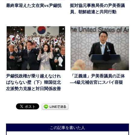
最終章迎えた文在寅vs尹錫悦
挺対協元事務局長の尹美香議
員、朝鮮総連と共同行動
尹錫悦政権が乗り越えなけれ
「正義連」尹美香議員の正体
ばならない壁（下）韓国従北
―4級元補佐官にスパイ容疑
左派勢力克服と対日関係改善
この記事を書いた人