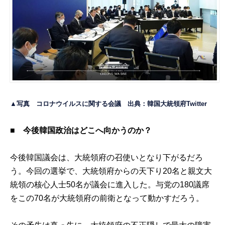
▲写真 コロナウイルスに関する会議 出典：
韓国大統領府Twitter
■ 今後韓国政治はどこへ向かうのか？
今後韓国議会は、大統領府の召使いとなり下がるだろ
う。今回の選挙で、大統領府からの天下り20名と親文大
統領の核心人士50名が議会に進入した。与党の180議席
をこの70名が大統領府の前衛となって動かすだろう。