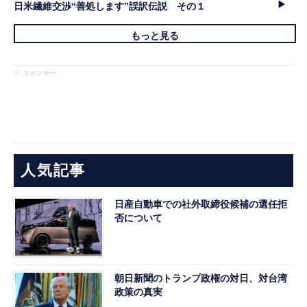
日米繊維交渉“善処します”誤訳伝説 その１
もっと見る
※ スポンサー
人気記事
日産自動車での社外取締役候補の選任拒
否について
朝日新聞のトランプ政権の対日、対台湾
政策の真実