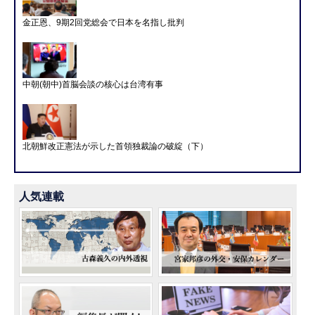
金正恩、9期2回党総会で日本を名指し批判
中朝(朝中)首脳会談の核心は台湾有事
北朝鮮改正憲法が示した首領独裁論の破綻（下）
人気連載