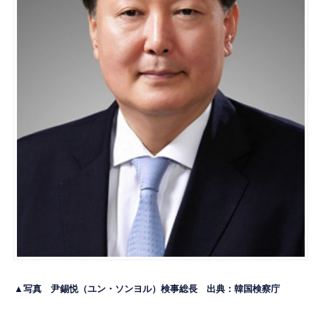
▲写真 尹錫悦（ユン・ソンヨル）検事総長 出典：
韓国検察庁