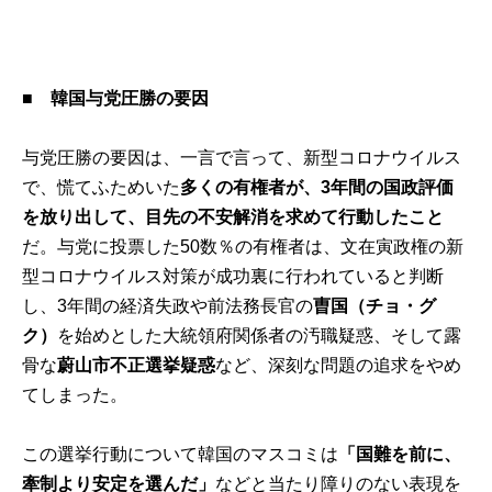
■ 韓国与党圧勝の要因
与党圧勝の要因は、一言で言って、新型コロナウイルス
で、慌てふためいた
多くの有権者が、3年間の国政評価
を放り出して、目先の不安解消を求めて行動したこと
だ。与党に投票した50数％の有権者は、文在寅政権の新
型コロナウイルス対策が成功裏に行われていると判断
し、3年間の経済失政や前法務長官の
曺国（チョ・グ
ク）
を始めとした大統領府関係者の汚職疑惑、そして露
骨な
蔚山市不正選挙疑惑
など、深刻な問題の追求をやめ
てしまった。
この選挙行動について韓国のマスコミは
「国難を前に、
牽制より安定を選んだ」
などと当たり障りのない表現を