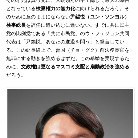
その矛先は真っ先に、大統領府の不正隠しで最大の障害
となっている
検察権力の無力化
に向けられるだろう。そ
のために意のままにならない
尹錫悦（ユン・ソンヨル）
検事総長
を辞任に追い込むに違いない。すでに共に民主
党の比例党である「共に市民党」のウ・フェジョン共同
代表は「尹錫悦、あなたの進退を問う」と発言してい
る。この延長線上で、曺国（チョ・グク）前法務長官を
無罪にする動きを強めるはずだ。この暴挙を実現するた
めに、
文政権は更なるマスコミ支配と扇動政治を強める
だろう。