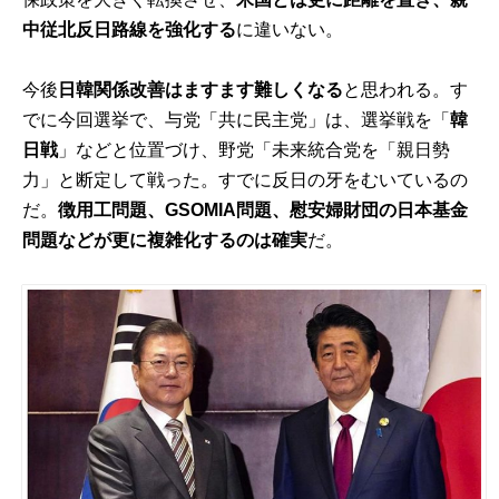
中従北反日路線を強化する
に違いない。
今後
日韓関係改善はますます難しくなる
と思われる。す
でに今回選挙で、与党「共に民主党」は、選挙戦を「
韓
日戦
」などと位置づけ、野党「未来統合党を「親日勢
力」と断定して戦った。すでに反日の牙をむいているの
だ。
徴用工問題、GSOMIA問題、慰安婦財団の日本基金
問題などが更に複雑化するのは確実
だ。