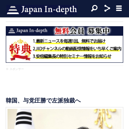
※ スポンサー
韓国、与党圧勝で左派独裁へ