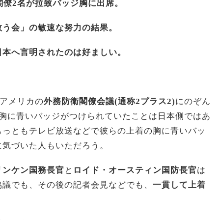
閣僚2名が拉致バッジ胸に出席。
救う会」の敏速な努力の結果。
日本へ言明されたのは好ましい。
とアメリカの
外務防衛閣僚会議(通称2プラス2)
にのぞん
の胸に青いバッジがつけられていたことは日本側ではあ
もっともテレビ放送などで彼らの上着の胸に青いバッ
に気づいた人もいただろう。
リンケン国務長官
と
ロイド・オースティン国防長官
は
協議でも、その後の記者会見などでも、
一貫して上着
。