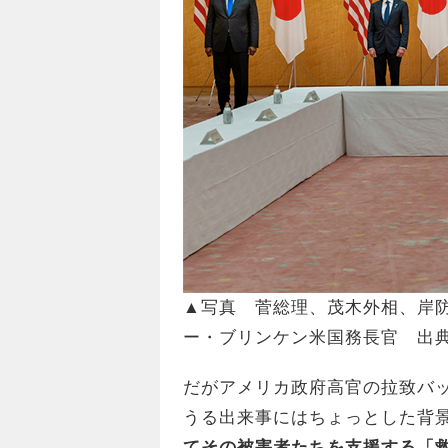
▲写真 菅総理、茂木外相、岸
ー・ブリンケン米国務長官 出
だがアメリカ政府高官の拉致バ
うる出来事にはちょっとした背
てその被害者たちを支援する「