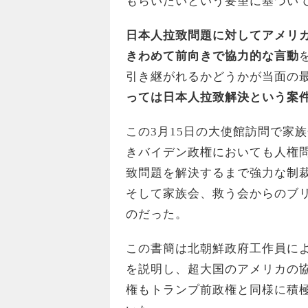
もらいたいという要望に基づい
日本人拉致問題に対してアメリ
きわめて前向きで協力的な言動
引き継がれるかどうかが当面の
っては日本人拉致解決という案
この3月15日の大使館訪問で家
きバイデン政権においても人権
致問題を解決するまで強力な制
そして家族会、救う会からのブ
のだった。
この書簡は北朝鮮政府工作員に
を説明し、超大国のアメリカの
権もトランプ前政権と同様に積