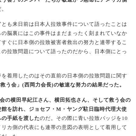
だ。
官とも来日前は日本人拉致事件について語ったことは
らの脳裏にはこの事件はまだまったく刻まれていなか
てすぐに日本側の拉致被害者救出の努力と連帯するこ
この拉致問題について語ったのだから、日本側にとっ
ジを着用したのはその直前の日本側の拉致問題に関す
「救う会」(西岡力会長)の敏速な努力の結果だった。
族会の横田早紀江さん、横田拓也さん、そして救う会の
使館を訪れ、ジョセフ・M・ヤング駐日臨時代理大使
への手紙を渡した
のだ。その際に青い拉致バッジを10
メリカ側の代表にも連帯の意図の表明として着用して