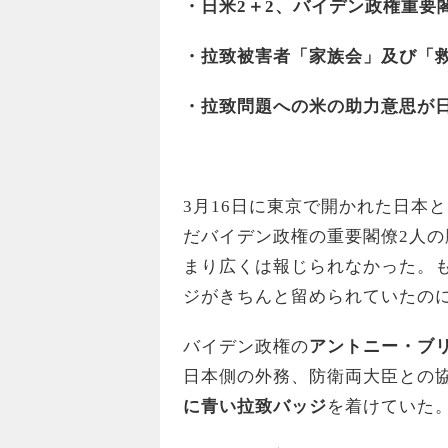
・日米2＋2、バイデン政権重要
・拉致被害者「家族会」及び「
・拉致問題への米の助力意思が
3月16日に東京で開かれた日本
だバイデン政権の重要閣僚2人
まり広くは報じられなかった。
ジがきちんと留められていたの
バイデン政権の
アントニー・ブ
日本側の外務、防衛両大臣との
に青い拉致バッジ
を着けていた