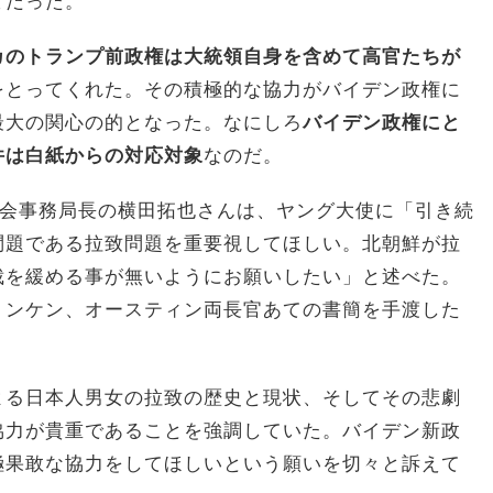
てだった。
カのトランプ前政権は大統領自身を含めて高官たちが
をとってくれた。その積極的な協力がバイデン政権に
最大の関心の的となった。なにしろ
バイデン政権にと
件は白紙からの対応対象
なのだ。
族会事務局長の横田拓也さんは、ヤング大使に「引き続
問題である拉致問題を重要視してほしい。北朝鮮が拉
裁を緩める事が無いようにお願いしたい」と述べた。
リンケン、オースティン両長官あての書簡を手渡した
よる日本人男女の拉致の歴史と現状、そしてその悲劇
協力が貴重であることを強調していた。バイデン新政
極果敢な協力をしてほしいという願いを切々と訴えて