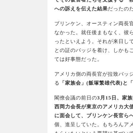
への訴えを伝えた結果
だったの
ブリンケン、オースティン両長
なかった。就任後まもなく、彼
ったといえよう。それが来日し
との証のバッジを着け、しかも
ては好事態だった。
アメリカ側の両長官が拉致バッ
る
「家族会」(飯塚繁雄代表)と
閣僚会議の前日の
3月15日、家
西岡力会長が東京のアメリカ大
に面会して、ブリンケン長官ら
個、進呈していた。もちろんア