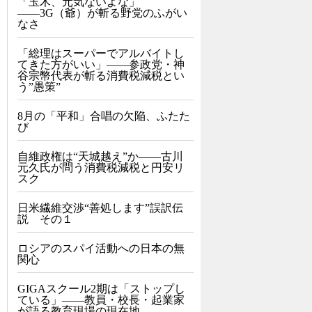
「玉木、元気ないよな」
――3G（爺）が斬る野党のふがい
なさ
「総理はスーパーでアルバイトし
てきた方がいい」――参政党・神
谷宗幣代表が斬る消費税減税とい
う”愚策”
8月の「平和」合唱の欠陥、ふたた
び
自維政権は“天城越え”か――古川
元久氏が問う消費税減税と円安リ
スク
日米繊維交渉“善処します”誤訳伝
説 その１
ロシアのスパイ活動への日本の無
関心
GIGAスクール2期は「ストップし
ている」——教員・校長・起業家
が語る教育現場の現在地