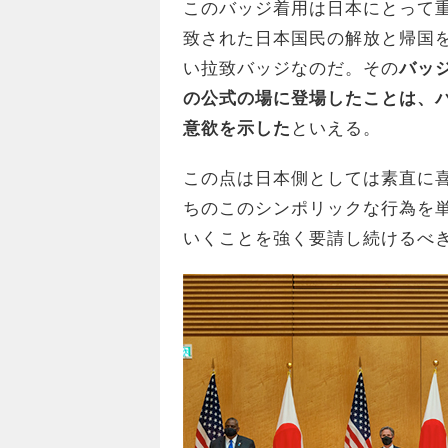
このバッジ着用は日本にとって
致された日本国民の解放と帰国
い拉致バッジなのだ。その
バッ
の公式の場に登場したことは、
意欲を示した
といえる。
この点は日本側としては素直に
ちのこのシンポリックな行為を
いくことを強く要請し続けるべ