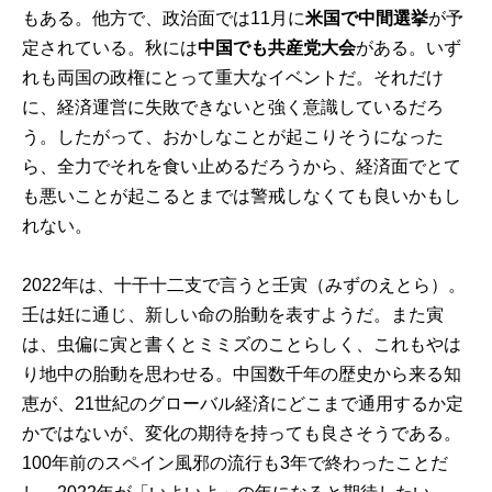
もある。他方で、政治面では11月に
米国で中間選挙
が予
定されている。秋には
中国でも共産党大会
がある。いず
れも両国の政権にとって重大なイベントだ。それだけ
に、経済運営に失敗できないと強く意識しているだろ
う。したがって、おかしなことが起こりそうになった
ら、全力でそれを食い止めるだろうから、経済面でとて
も悪いことが起こるとまでは警戒しなくても良いかもし
れない。
2022年は、十干十二支で言うと壬寅（みずのえとら）。
壬は妊に通じ、新しい命の胎動を表すようだ。また寅
は、虫偏に寅と書くとミミズのことらしく、これもやは
り地中の胎動を思わせる。中国数千年の歴史から来る知
恵が、21世紀のグローバル経済にどこまで通用するか定
かではないが、変化の期待を持っても良さそうである。
100年前のスペイン風邪の流行も3年で終わったことだ