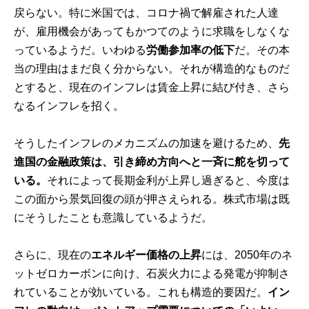
戻らない。特に米国では、コロナ禍で解雇された人達
が、雇用機会があってもかつてのように求職をしなくな
っているようだ。いわゆる
労働参加率の低下
だ。その本
当の理由はまだ良く分からない。それが構造的なものだ
とすると、現在のインフレは賃金上昇に結び付き、さら
なるインフレを招く。
そうしたインフレのメカニズムの加速を避けるため、
先
進国の金融政策は、引き締め方向へと一斉に舵を切って
いる。
それによって長期金利が上昇し過ぎると、今度は
この面から景気回復の頭が押さえられる。株式市場は既
にそうしたことも意識しているようだ。
さらに、現在の
エネルギー価格の上昇
には、2050年のネ
ットゼロカーボンに向け、石炭火力による発電が抑制さ
れていることが効いている。これも構造的要因だ。
イン