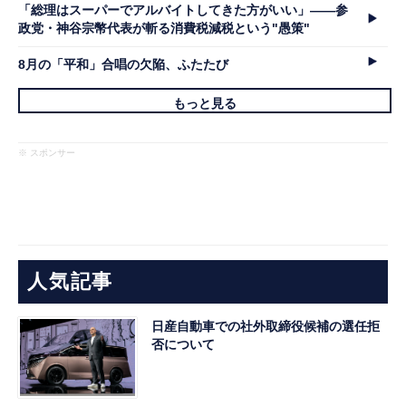
「総理はスーパーでアルバイトしてきた方がいい」――参
政党・神谷宗幣代表が斬る消費税減税という"愚策"
8月の「平和」合唱の欠陥、ふたたび
もっと見る
※ スポンサー
人気記事
日産自動車での社外取締役候補の選任拒
否について