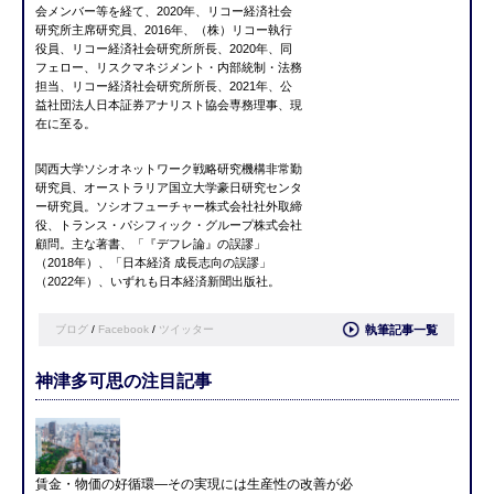
会メンバー等を経て、2020年、リコー経済社会
研究所主席研究員、2016年、（株）リコー執行
役員、リコー経済社会研究所所長、2020年、同
フェロー、リスクマネジメント・内部統制・法務
担当、リコー経済社会研究所所長、2021年、公
益社団法人日本証券アナリスト協会専務理事、現
在に至る。
関西大学ソシオネットワーク戦略研究機構非常勤
研究員、オーストラリア国立大学豪日研究センタ
ー研究員
。
ソシオフューチャー株式会社社外取締
役、トランス・パシフィック・グループ株式会社
顧問。
主な著書、「『デフレ論』の誤謬」
（2018年）、「日本経済 成長志向の誤謬」
（2022年）、いずれも日本経済新聞出版社。
ブログ
/
Facebook
/
ツイッター
執筆記事一覧
神津多可思の注目記事
賃金・物価の好循環―その実現には生産性の改善が必