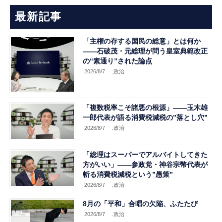
最新記事
「主権の存する国民の総意」とは何か
――石破茂・元総理が問う皇室典範改正
の“素通り”された論点
2026/8/7
.政治
「複数税率こそ諸悪の根源」――玉木雄
一郎代表が語る消費税減税の”落とし穴”
2026/8/7
.政治
「総理はスーパーでアルバイトしてきた
方がいい」――参政党・神谷宗幣代表が
斬る消費税減税という”愚策”
2026/8/7
.政治
8月の「平和」合唱の欠陥、ふたたび
2026/8/7
.政治