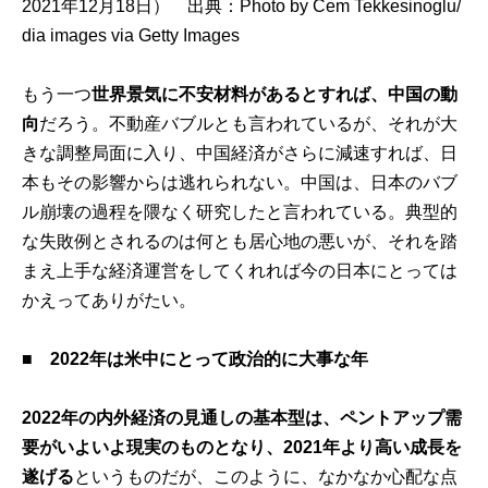
2021年12月18日） 出典：
Photo by Cem Tekkesinoglu/
dia images via Getty Images
もう一つ
世界景気に不安材料があるとすれば、中国の動
向
だろう。不動産バブルとも言われているが、それが大
きな調整局面に入り、中国経済がさらに減速すれば、日
本もその影響からは逃れられない。中国は、日本のバブ
ル崩壊の過程を隈なく研究したと言われている。典型的
な失敗例とされるのは何とも居心地の悪いが、それを踏
まえ上手な経済運営をしてくれれば今の日本にとっては
かえってありがたい。
■
2022年は米中にとって政治的に大事な年
2022年の内外経済の見通しの基本型は、ペントアップ需
要がいよいよ現実のものとなり、2021年より高い成長を
遂げる
というものだが、このように、なかなか心配な点