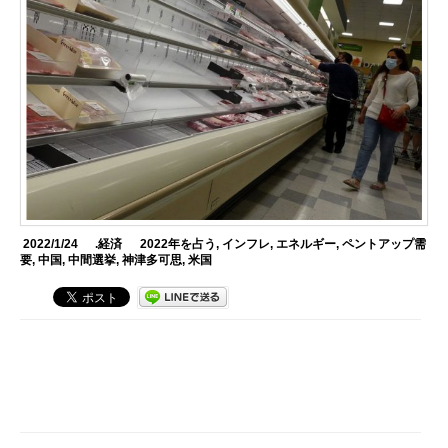
2022/1/24
.経済
2022年を占う
,
インフレ
,
エネルギー
,
ペントアップ需
要
,
中国
,
中間選挙
,
神津多可思
,
米国