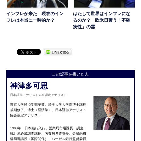
インフレが来た 現在のイン
はたして世界はインフレにな
フレは本当に一時的か？
るのか？ 欧米日覆う「不確
実性」の雲
この記事を書いた人
神津多可思
日本証券アナリスト協会認定アナリスト
東京大学経済学部卒業。埼玉大学大学院博士課程
後期修了、博士（経済学）。
日本
証券アナリスト
協会認定アナリスト
1980年、日本銀行入行。営業局市場課長、調査
統計局経済調査課長、考査局考査課長、金融融機
構局審議役（国際関係）、バーゼル銀行監督委員