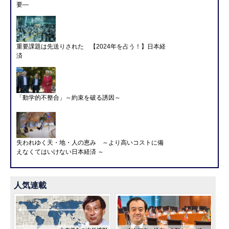
要―
重要課題は先送りされた 【2024年を占う！】日本経
済
「動学的不整合」～約束を破る誘因～
失われゆく天・地・人の恵み ～より高いコストに備
えなくてはいけない日本経済 ～
人気連載