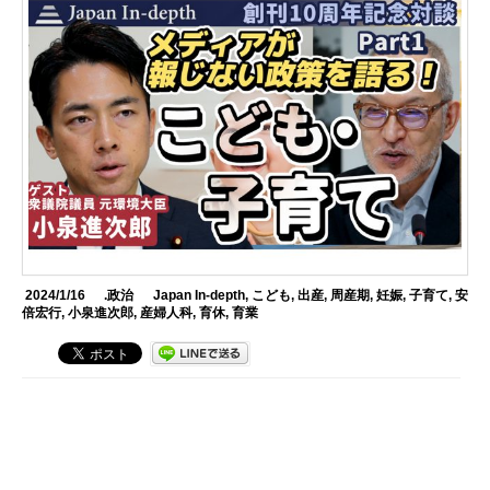
2024/1/16
.政治
Japan In-depth
,
こども
,
出産
,
周産期
,
妊娠
,
子育て
,
安
倍宏行
,
小泉進次郎
,
産婦人科
,
育休
,
育業