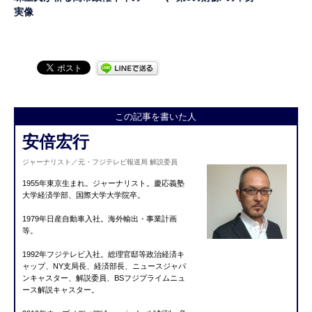
実像
この記事を書いた人
安倍宏行
ジャーナリスト／元・フジテレビ報道局 解説委員
1955年東京生まれ。ジャーナリスト。慶応義塾
大学経済学部、国際大学大学院卒。
1979年日産自動車入社。海外輸出・事業計画
等。
1992年フジテレビ入社。総理官邸等政治経済キ
ャップ、NY支局長、経済部長、ニュースジャパ
ンキャスター、解説委員、BSフジプライムニュ
ース解説キャスター。