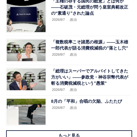
「主権の存する国民の総意」とは何か
――石破茂・元総理が問う皇室典範改正
の“素通り”された論点
2026/8/7
.政治
「複数税率こそ諸悪の根源」――玉木雄
一郎代表が語る消費税減税の”落とし穴”
2026/8/7
.政治
「総理はスーパーでアルバイトしてきた
方がいい」――参政党・神谷宗幣代表が
斬る消費税減税という”愚策”
2026/8/7
.政治
8月の「平和」合唱の欠陥、ふたたび
2026/8/7
.政治
もっと見る