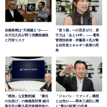
自維政権は“天城越え”か――
「使う側」への言及ゼロ、原
古川元久氏が問う消費税減税
子力は「あと14年」――電気
と円安リスク
管理技術者・伊藤菜々氏が斬
る自民党エネルギー政策の死
角
「稚拙」な定数削減、「責任
「ジャパン・ファンド」構想
の丸投げ」の物価高対策 細川
とは何か――岡本三成氏に聞
珠生氏が斬る高市政権半年の
く“第3の財源”の中身