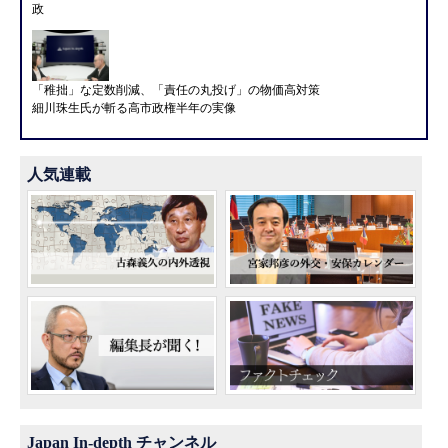
政
「稚拙」な定数削減、「責任の丸投げ」の物価高対策
細川珠生氏が斬る高市政権半年の実像
人気連載
Japan In-depth チャンネル