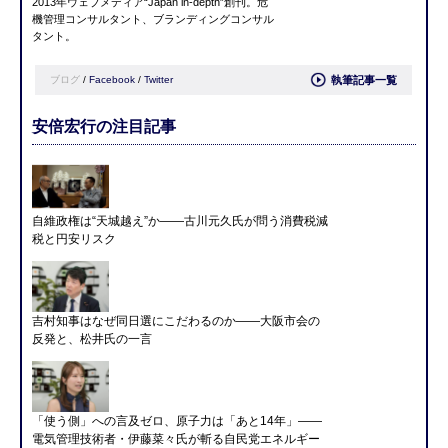
2013年ウェブメディア“Japan in-depth”創刊。危
機管理コンサルタント、ブランディングコンサル
タント。
ブログ
/
Facebook
/
Twitter
執筆記事一覧
安倍宏行の注目記事
自維政権は“天城越え”か――古川元久氏が問う消費税減
税と円安リスク
吉村知事はなぜ同日選にこだわるのか――大阪市会の
反発と、松井氏の一言
「使う側」への言及ゼロ、原子力は「あと14年」――
電気管理技術者・伊藤菜々氏が斬る自民党エネルギー