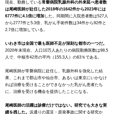
現在、勤務している
常磐病院乳腺外科の外来延べ患者数
は尾崎医師が赴任した2018年の1642件から2023年には
6777件に4.1倍に増加
した。同期間に入院患者数は527人
から2777件と5.3倍、乳がん手術件数は34件から92件と
2.7倍に増加している。
いわき市は全国で最も医師不足が深刻な都市の一つだ。
2020年末現在、人口10万人あたりの病院勤務医数は98.5
人で、中核市42市の平均（155.3人）の63％である。
尾崎医師が常磐病院に赴任し、乳腺外科を強化した結
果、これまで郡山市や仙台市、あるいは東京にいかなけ
れば治療を受けることができなかった乳がん患者たち
に、治療を受ける機会を提供したことになる。
尾崎医師の活躍は診療だけではない。研究でも大きな実
績を残した。
浜通りの震災・原発事故に関する研究か