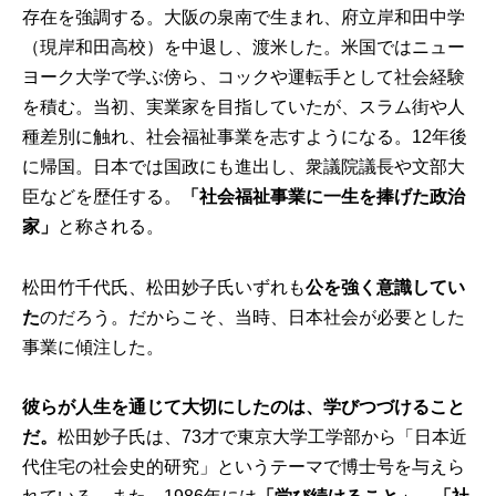
存在を強調する。大阪の泉南で生まれ、府立岸和田中学
（現岸和田高校）を中退し、渡米した。米国ではニュー
ヨーク大学で学ぶ傍ら、コックや運転手として社会経験
を積む。当初、実業家を目指していたが、スラム街や人
種差別に触れ、社会福祉事業を志すようになる。12年後
に帰国。日本では国政にも進出し、衆議院議長や文部大
臣などを歴任する。
「社会福祉事業に一生を捧げた政治
家」
と称される。
松田竹千代氏、松田妙子氏いずれも
公を強く意識してい
た
のだろう。だからこそ、当時、日本社会が必要とした
事業に傾注した。
彼らが人生を通じて大切にしたのは、学びつづけること
だ。
松田妙子氏は、73才で東京大学工学部から「日本近
代住宅の社会史的研究」というテーマで博士号を与えら