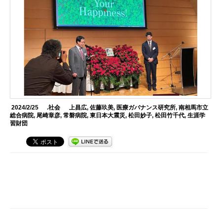
2024/2/25
.社会
上昌広
,
佐藤玖美
,
医療ガバナンス研究所
,
南相馬市立
総合病院
,
尾崎章彦
,
常磐病院
,
東日本大震災
,
松田妙子
,
松田竹千代
,
生涯学
習財団