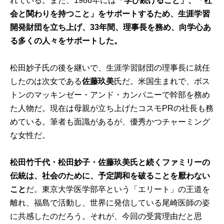
れている。また、1986年には
「学び続けること」、「社
会と関わりを持つこと」をサポートするため、生涯学習
開発財団を立ち上げ、33年間、理事長を務め、向学心あ
る多くの人々をサポートした。
松田妙子氏の後を継いで、生涯学習財団の理事長に就任
したのは次女である
佐藤玖美
氏だ。米国生まれで、ボス
トンのマッキンゼー・アンド・カンパニーで幹部を務め
た人物だ。現在は母親が立ち上げたコスモPRの社長も務
めている。筆者も面識があるが、優秀かつチャーミング
な女性だ。
松田竹千代・松田妙子・佐藤玖美氏と続くファミリーの
伝統は、社会のために、予定調和を破ることを厭わない
こと
だ。東京大学医学部卒という「エリート」の王道を
離れ、福島で活動し、世界に発信している尾崎医師の姿
に共感したのだろう。それが、今回の受賞理由だと思