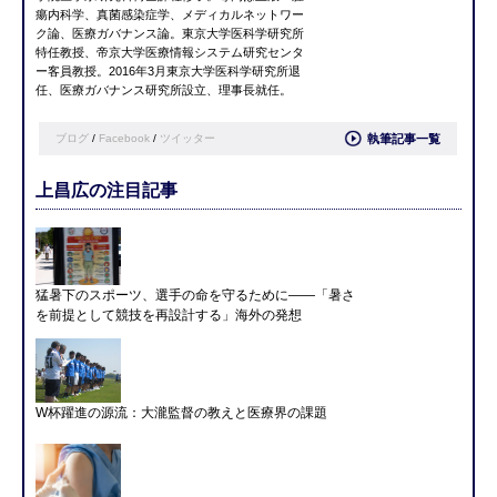
瘍内科学、真菌感染症学、メディカルネットワー
ク論、医療ガバナンス論。東京大学医科学研究所
特任教授、帝京大学医療情報システム研究センタ
ー客員教授。2016年3月東京大学医科学研究所退
任、医療ガバナンス研究所設立、理事長就任。
ブログ
/
Facebook
/
ツイッター
執筆記事一覧
上昌広の注目記事
猛暑下のスポーツ、選手の命を守るために――「暑さ
を前提として競技を再設計する」海外の発想
W杯躍進の源流：大瀧監督の教えと医療界の課題