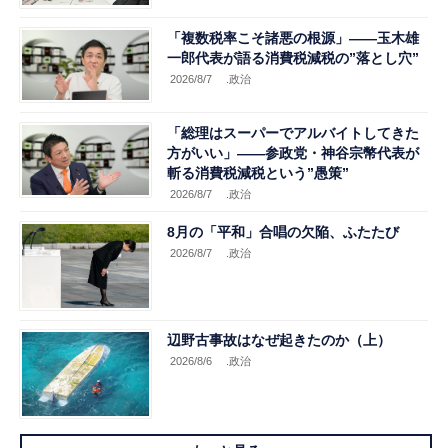
「複数税率こそ諸悪の根源」――玉木雄
一郎代表が語る消費税減税の”落とし穴”
2026/8/7
.政治
「総理はスーパーでアルバイトしてきた
方がいい」――参政党・神谷宗幣代表が
斬る消費税減税という”愚策”
2026/8/7
.政治
8月の「平和」合唱の欠陥、ふたたび
2026/8/7
.政治
辺野古事故はなぜ起きたのか（上）
2026/8/6
.政治