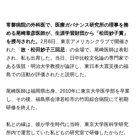
常磐病院の外科医で、医療ガバナンス研究所の理事を務
める尾崎章彦医師が、生涯学習財団から「松田妙子賞」
を授与された。
2月8日、東京アメリカンクラブで開催さ
れた「
故・松田妙子三回忌
」の会場で、尾崎医師は表彰
され、私も出席した。当日、日中比較文化論の専門家で
ある張競・明治大学教授が論評し、東日本大震災後の福
島での活動が評価されたと説明した。
尾崎医師は福岡県出身。2010年に東京大学医学部を卒業
し、その後、福島県会津若松市の竹田綜合病院にて初期
研修を終えた。
私との縁は、彼が学生時代に当時、東京大学医科学研究
所内で運営していた私どもの研究室で研修したからだ。