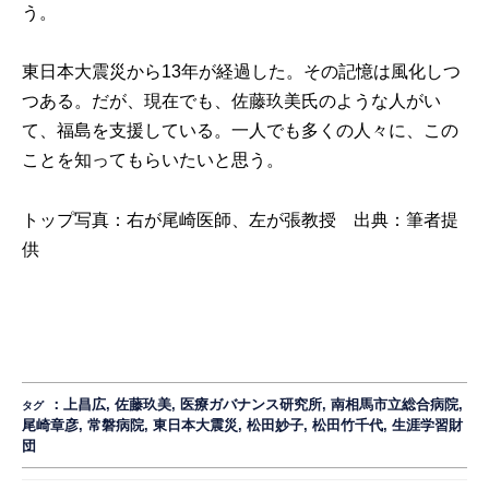
う。
東日本大震災から13年が経過した。その記憶は風化しつ
つある。だが、現在でも、佐藤玖美氏のような人がい
て、福島を支援している。一人でも多くの人々に、この
ことを知ってもらいたいと思う。
トップ写真：右が尾崎医師、左が張教授 出典：筆者提
供
：
上昌広
,
佐藤玖美
,
医療ガバナンス研究所
,
南相馬市立総合病院
,
タグ
尾崎章彦
,
常磐病院
,
東日本大震災
,
松田妙子
,
松田竹千代
,
生涯学習財
団