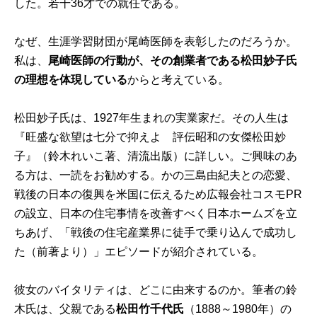
した。若干36才での就任である。
なぜ、生涯学習財団が尾崎医師を表彰したのだろうか。
私は、
尾崎医師の行動が、その創業者である松田妙子氏
の理想を体現している
からと考えている。
松田妙子氏は、1927年生まれの実業家だ。その人生は
『
旺盛な欲望は七分で抑えよ 評伝昭和の女傑松田妙
子
』（鈴木れいこ著、清流出版）に詳しい。ご興味のあ
る方は、一読をお勧めする。かの三島由紀夫との恋愛、
戦後の日本の復興を米国に伝えるため広報会社コスモPR
の設立、日本の住宅事情を改善すべく日本ホームズを立
ちあげ、「戦後の住宅産業界に徒手で乗り込んで成功し
た（前著より）」エピソードが紹介されている。
彼女のバイタリティは、どこに由来するのか。筆者の鈴
木氏は、父親である
松田竹千代氏
（1888～1980年）の