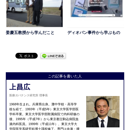
姜慶五教授から学んだこと
ディオバン事件から学ぶもの
この記事を書いた人
上昌広
医療ガバナンス研究所 理事長
1968年生まれ。兵庫県出身。灘中学校・高等学
校を経て、1993年（平成5年）東京大学医学部医
学科卒業。東京大学医学部附属病院で内科研修の
後、1995年（平成7年）から東京都立駒込病院血
液内科医員。1999年（平成11年）、東京大学大
学院医学系研究科博士課程修了。専門は血液・腫