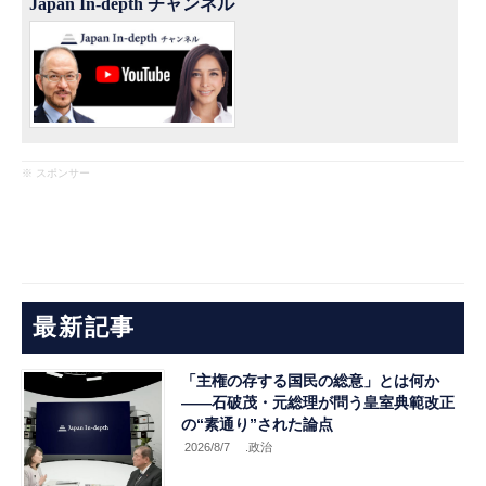
Japan In-depth チャンネル
※ スポンサー
最新記事
「主権の存する国民の総意」とは何か
――石破茂・元総理が問う皇室典範改正
の“素通り”された論点
2026/8/7
.政治