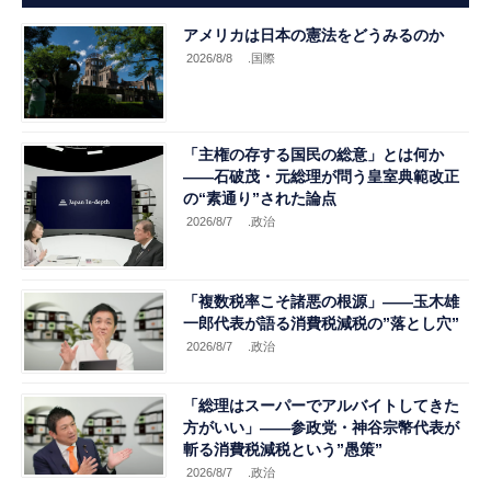
アメリカは日本の憲法をどうみるのか
2026/8/8
.国際
「主権の存する国民の総意」とは何か
――石破茂・元総理が問う皇室典範改正
の“素通り”された論点
2026/8/7
.政治
「複数税率こそ諸悪の根源」――玉木雄
一郎代表が語る消費税減税の”落とし穴”
2026/8/7
.政治
「総理はスーパーでアルバイトしてきた
方がいい」――参政党・神谷宗幣代表が
斬る消費税減税という”愚策”
2026/8/7
.政治