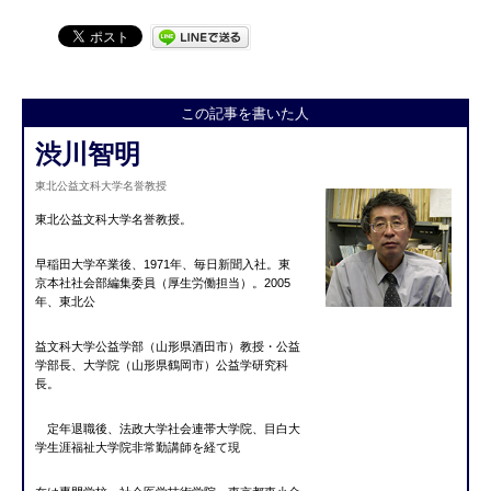
この記事を書いた人
渋川智明
東北公益文科大学名誉教授
東北公益文科大学名誉教授。
早稲田大学卒業後、1971年、毎日新聞入社。東
京本社社会部編集委員（厚生労働担当）。2005
年、東北公
益文科大学公益学部（山形県酒田市）教授・公益
学部長、大学院（山形県鶴岡市）公益学研究科
長。
定年退職後、法政大学社会連帯大学院、目白大
学生涯福祉大学院非常勤講師を経て現