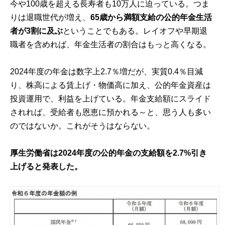
今や100歳を超える長寿者も10万人に迫っている。つま
りは退職世代が増え、
65歳から満額支給の公的年金生活
者が3割に及ぶ
ということでもある。レイオフや早期退
職者を含めれば、年金生活者の割合はもっと高くなる。
2024年度の年金は数字上2.7％増だが、実質0.4％目減
り、株高による賃上げ・物価高に加え、公的年金資産は
投資運用で、利益を上げている。年金支給額にスライド
されれば、受給者も恩恵に預かれる～と、思う人も多い
のではないか。これがそうはならない。
厚生労働省は2024年度の公的年金の支給額を2.7%引き
上げると
発表
した。