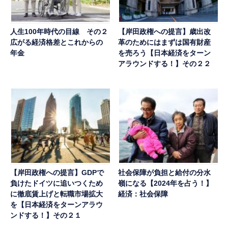
人生100年時代の目線 その２
【岸田政権への提言】歳出改
広がる経済格差とこれからの
革のためにはまずは国有財産
年金
を売ろう【日本経済をターン
アラウンドする！】その２２
【岸田政権への提言】GDPで
社会保障が負担と給付の分水
負けたドイツに追いつくため
嶺になる【2024年を占う！】
に徹底賃上げと転職市場拡大
経済：社会保障
を【日本経済をターンアラウ
ンドする！】その２１