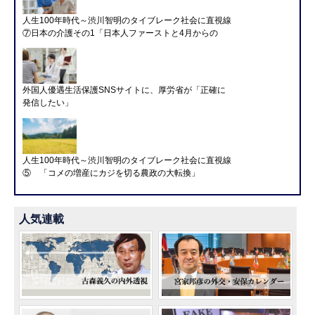
人生100年時代～渋川智明のタイブレーク社会に直視線
⑦日本の介護その1「日本人ファーストと4月からの
外国人優遇生活保護SNSサイトに、厚労省が「正確に
発信したい」
人生100年時代～渋川智明のタイブレーク社会に直視線
⑤ 「コメの増産にカジを切る農政の大転換」
人気連載