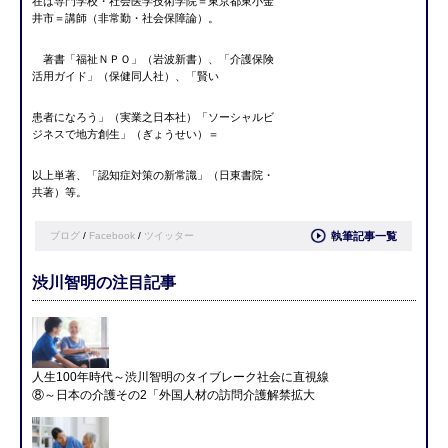
在は専門学校・社会医学技術学院＝東京都東小金
井市＝講師（非常勤・社会保障論）。
著書「福祉ＮＰＯ」（岩波新書）、「介護保険
活用ガイド」（保健同人社）、「賢い
患者になろう」（実業之日本社）「ソーシャルビ
ジネスで地方創生」（ぎょうせい）＝
以上単著、「認知症対策の新常識」（日東書院・
共著）等。
ブログ
/
Facebook
/
ツイッター
執筆記事一覧
渋川智明の注目記事
人生100年時代～渋川智明のタイブレーク社会に直視線
⑧～日本の介護その2「外国人材の訪問介護解禁拡大