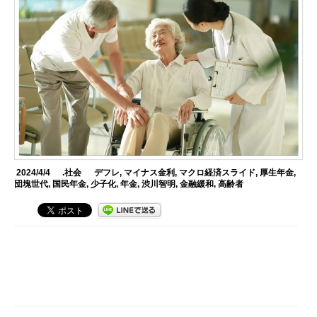
2024/4/4
.社会
デフレ
,
マイナス金利
,
マクロ経済スライド
,
厚生年金
,
団塊世代
,
国民年金
,
少子化
,
年金
,
渋川智明
,
金融緩和
,
高齢者