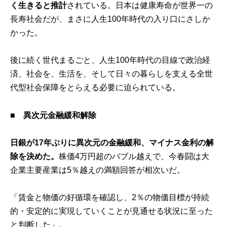
く生きると推計
されている。日本は健康寿命が世界一の
長寿社会だが、まさに人生100年時代の入り口にさしか
かった。
後に続く世代まるごと、人生100年時代の目線で政治経
済、社会を、生活を、そして日々の暮らしを支える全世
代型社会保障をとらえる必要に迫られている。
■ 異次元金融緩和解除
日銀が17年ぶりに異次元の金融緩和、マイナス金利の解
除を決めた。
株価4万円超のバブル越えで、今春闘は大
企業主要産業は5％越えの満額回答が相次いだ。
「賃金と物価の好循環を確認し、2％の物価目標が持続
的・安定的に実現していくことが見通せる状況に至った
と判断した」。