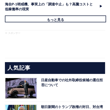
海自P-1哨戒機、事実上の「調達中止」も？高騰コストと
低稼働率の現実
もっと見る
※ スポンサー
人気記事
日産自動車での社外取締役候補の選任拒
否について
朝日新聞のトランプ政権の対日、対台湾