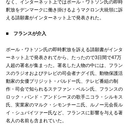
なく、インターネット上ではポール・ワトソン氏の即時
釈放をデンマークに働き掛けるようマクロン大統領に訴
える請願書がインターネット上で発表された。
■ フランスが介入
ポール・ワトソン氏の即時釈放を訴える請願書がインタ
ーネット上で発表されてから、たったので3日間で47万
人超の署名が集まった。署名した人物の中には、フラン
スのラジオおよびテレビの司会者ナグイ氏、動物保護活
動家の女優ブリジット・バルドー氏、テレビ番組の制
作・司会で知られるステファン・ベルン氏、フランスの
ロック・バンド・アンドシーヌの歌手ニコラ・シルキス
氏、実業家のマルク・シモンチーニ氏、ルノー元会長ル
イ・シュバイツァー氏など、フランスに影響を与える著
名人の名前も含まれていた。