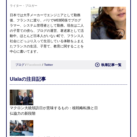
ライター・ブロガー
日本では大手メーカーでエンジニアとして勤務
後、フランスに渡り、パリでWEB関係でプログ
ラマー、システム管理者として勤務。現在は二人
の子育ての傍ら、ブログの運営、著述家として活
動中。ほとんど日本人がいない町で、フランス人
社会にどっぷり入って生活している体験をふまえ
たフランスの生活、子育て、教育に関することを
中心に書いてます。
ブログ
/
Facebook
/
Twitter
執筆記事一覧
Ulalaの注目記事
マクロン大統領訪日が意味するもの：核戦略転換と日
仏協力の新段階