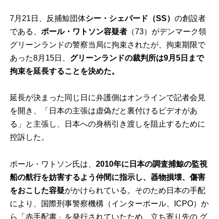
7月21日、反捕鯨団体
シー・シェパード（SS）
の創設者
である、
ポール・ワトソン容疑者
（73）がデンマーク領
グリーンランドの警察当局に拘束されたが、拘束期限で
あった8月15日、
グリーンランドの裁判所は9月5日まで
拘束を延長することを決めた。
延長が決まった同じ日に弁護側はオンラインで記者会見
を開き、「日本の主張は虚偽だと裏付けるビデオがあ
る」と主張し、日本への身柄引き渡しを阻止するために
控訴した。
ポール・ワトソン氏は、
2010年に日本の調査捕鯨の監視
船の航行を妨害するよう仲間に指示し、器物損壊、傷害
をおこした容疑
がかけられている。そのため日本の手配
により、国際刑事警察機構（インターポール、ICPO）か
ら「赤手配書」を発行されていたため、立ち寄り先の グ