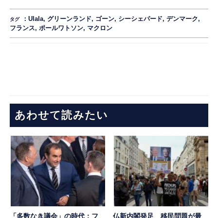
：
Ulala
,
グリーンランド
,
ゴーン
,
シーシェパード
,
デンマーク
,
タグ
フランス
,
ポールワトソン
,
マクロン
あわせて読みたい
「多数なき議会」の時代：フ
仏新内閣発足 移民問題が最