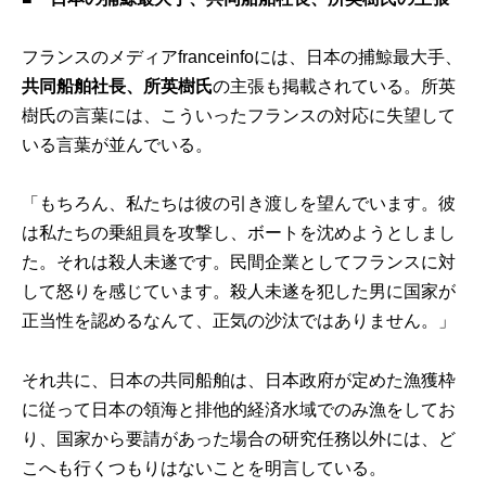
フランスのメディアfranceinfoには、日本の捕鯨最大手、
共同船舶社長、所英樹氏
の主張も掲載されている。所英
樹氏の言葉には、こういったフランスの対応に失望して
いる言葉が並んでいる。
「もちろん、私たちは彼の引き渡しを望んでいます。彼
は私たちの乗組員を攻撃し、ボートを沈めようとしまし
た。それは殺人未遂です。民間企業としてフランスに対
して怒りを感じています。殺人未遂を犯した男に国家が
正当性を認めるなんて、正気の沙汰ではありません。」
それ共に、日本の共同船舶は、日本政府が定めた漁獲枠
に従って日本の領海と排他的経済水域でのみ漁をしてお
り、国家から要請があった場合の研究任務以外には、ど
こへも行くつもりはないことを明言している。