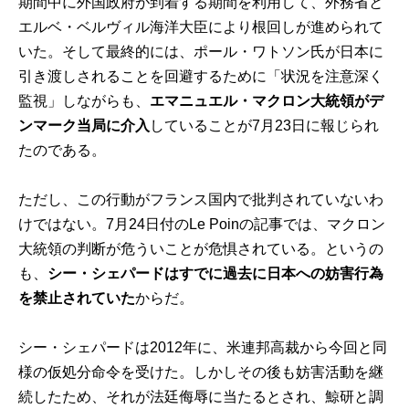
期間中に外国政府が到着する期間を利用して、外務省と
エルベ・ベルヴィル海洋大臣により根回しが進められて
いた。そして最終的には、ポール・ワトソン氏が日本に
引き渡しされることを回避するために「状況を注意深く
監視」しながらも、
エマニュエル・マクロン大統領がデ
ンマーク当局に介入
していることが7月23日に報じられ
たのである。
ただし、この行動がフランス国内で批判されていないわ
けではない。7月24日付のLe Poinの記事では、マクロン
大統領の判断が危ういことが危惧されている。というの
も、
シー・シェパードはすでに過去に日本への妨害行為
を禁止されていた
からだ。
シー・シェパードは2012年に、米連邦高裁から今回と同
様の仮処分命令を受けた。しかしその後も妨害活動を継
続したため、それが法廷侮辱に当たるとされ、鯨研と調