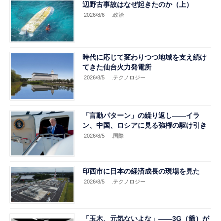
辺野古事故はなぜ起きたのか（上）
2026/8/6
.政治
時代に応じて変わりつつ地域を支え続け
てきた仙台火力発電所
2026/8/5
.テクノロジー
「言動パターン」の繰り返し――イラ
ン、中国、ロシアに見る強権の駆け引き
2026/8/5
.国際
印西市に日本の経済成長の現場を見た
2026/8/5
.テクノロジー
「玉木、元気ないよな」――3G（爺）が