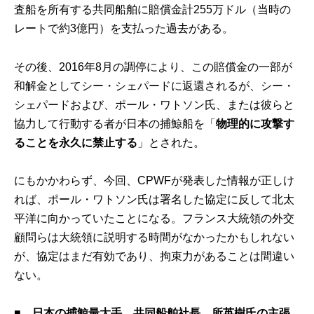
査船を所有する共同船舶に賠償金計255万ドル（当時の
レートで約3億円）を支払った過去がある。
その後、2016年8月の調停により、この賠償金の一部が
和解金としてシー・シェパードに返還されるが、シー・
シェパードおよび、ポール・ワトソン氏、または彼らと
協力して行動する者が日本の捕鯨船を「
物理的に攻撃す
ることを永久に禁止する
」とされた。
にもかかわらず、今回、CPWFが発表した情報が正しけ
れば、ポール・ワトソン氏は署名した協定に反して北太
平洋に向かっていたことになる。フランス大統領の外交
顧問らは大統領に説明する時間がなかったかもしれない
が、協定はまだ有効であり、拘束力があることは間違い
ない。
■ 日本の捕鯨最大手、共同船舶社長、所英樹氏の主張