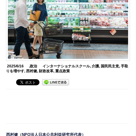
2025/6/16
.政治
インターナショナルスクール
,
介護
,
国民民主党
,
手取
りを増やす
,
西村健
,
財政改革
,
重点政策
西村健
（NPO法人日本公共利益研究所代表）