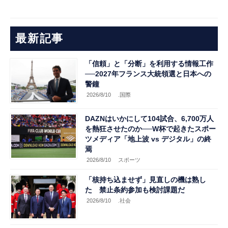
最新記事
「信頼」と「分断」を利用する情報工作
──2027年フランス大統領選と日本への
警鐘
2026/8/10
.国際
DAZNはいかにして104試合、6,700万人
を熱狂させたのか──W杯で起きたスポー
ツメディア「地上波 vs デジタル」の終
焉
2026/8/10
スポーツ
「核持ち込ませず」見直しの機は熟し
た 禁止条約参加も検討課題だ
2026/8/10
.社会