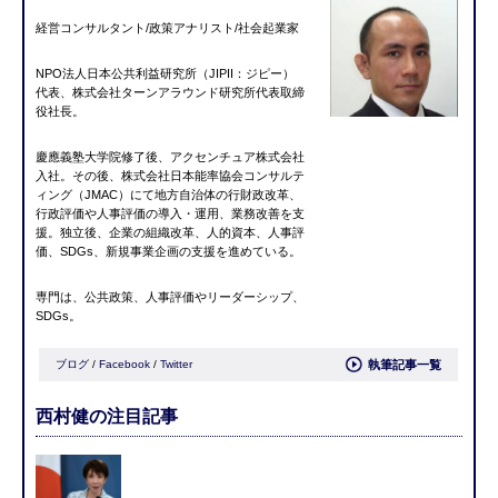
経営コンサルタント/政策アナリスト/社会起業家
NPO法人日本公共利益研究所（JIPII：ジピー）
代表、株式会社ターンアラウンド研究所代表取締
役社長。
慶應義塾大学院修了後、アクセンチュア株式会社
入社。その後、株式会社日本能率協会コンサルテ
ィング（JMAC）にて地方自治体の行財政改革、
行政評価や人事評価の導入・運用、業務改善を支
援。独立後、企業の組織改革、人的資本、人事評
価、SDGs、新規事業企画の支援を進めている。
専門は、公共政策、人事評価やリーダーシップ、
SDGs。
ブログ
/
Facebook
/
Twitter
執筆記事一覧
西村健の注目記事