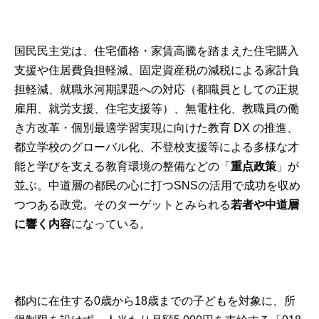
国民民主党は、住宅価格・家賃高騰を踏まえた住宅購入
支援や住居費負担軽減、固定資産税の減税による家計負
担軽減、就職氷河期課題への対応（都職員としての正規
雇用、就労支援、住宅支援等）、無電柱化、教職員の働
き方改革・個別最適学習実現に向けた教育 DX の推進、
都立学校のグローバル化、不登校支援等による多様な才
能と学びを支える教育環境の整備などの「
重点政策
」が
並ぶ。中道層の都民の心に打つSNSの活用で成功を収め
つつある政党。そのターゲットとみられる
若者や中道層
に響く内容
になっている。
都内に在住する0歳から18歳までの子どもを対象に、所