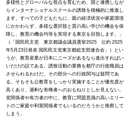
多様性とグローバルな視点を育むため、国と連携しなが
らインターナショナルスクールの誘致を積極的に推進し
ます。すべての子どもたちに、親の経済状況や家庭環境
にかかわらず、多様な選択肢と質の高い学びの機会を保
障し、教育の機会均等を実現する東京を目指します。」
（
「国民民主党 東京都議会議員選挙2025 公約 2025
年5月23日発表 国民民主党東京都総支部連合会」
）とい
うが、教育産業が日本にニーズがあるなら進出すればい
いだけの話である。誘致活動の業務を都庁の行政職員は
させられるわけだ。その部分への行政関与は疑問であ
る。そもそも公教育をしっかり実施することが優先度が
高くあり、過剰な有権者へのおもねりとしか見えない。
党関係者や有力者の中に、教育に問題意識の高いエリー
トのご家庭や利害関係者でもいるのだろうかと推察して
しまう。