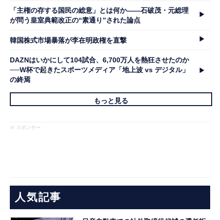
「主権の存する国民の総意」とは何か――石破茂・元総理
が問う皇室典範改正の“素通り”された論点
韓国株式市場暴落が李在明政権を直撃
DAZNはいかにして104試合、6,700万人を熱狂させたのか
──W杯で起きたスポーツメディア「地上波 vs デジタル」
の終焉
もっと見る
※ スポンサー
人気記事