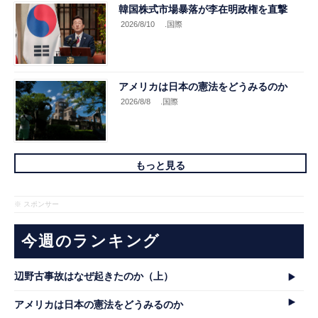
韓国株式市場暴落が李在明政権を直撃
2026/8/10
.国際
アメリカは日本の憲法をどうみるのか
2026/8/8
.国際
もっと見る
※ スポンサー
今週のランキング
辺野古事故はなぜ起きたのか（上）
アメリカは日本の憲法をどうみるのか