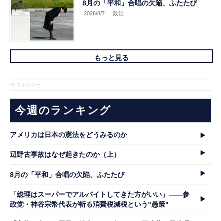
8月の「平和」合唱の欠陥、ふたたび
2026/8/7
.政治
もっと見る
※ スポンサー
今週のランキング
アメリカは日本の憲法をどうみるのか
辺野古事故はなぜ起きたのか（上）
8月の「平和」合唱の欠陥、ふたたび
「総理はスーパーでアルバイトしてきた方がいい」――参
政党・神谷宗幣代表が斬る消費税減税という"愚策"