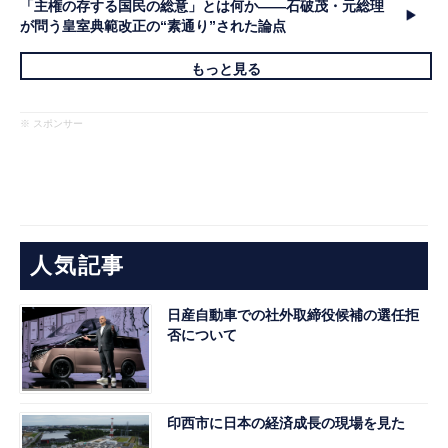
「主権の存する国民の総意」とは何か――石破茂・元総理
が問う皇室典範改正の“素通り”された論点
もっと見る
※ スポンサー
人気記事
日産自動車での社外取締役候補の選任拒
否について
印西市に日本の経済成長の現場を見た