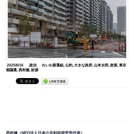
2025/6/16
.政治
れいわ新選組
,
公約
,
大きな政府
,
山本太郎
,
政策
,
東京
都議選
,
西村健
,
財源
西村健
（NPO法人日本公共利益研究所代表）