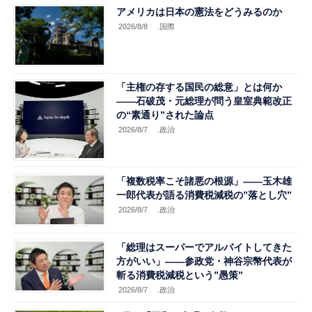
アメリカは日本の憲法をどうみるのか
2026/8/8
.国際
「主権の存する国民の総意」とは何か
――石破茂・元総理が問う皇室典範改正
の“素通り”された論点
2026/8/7
.政治
「複数税率こそ諸悪の根源」――玉木雄
一郎代表が語る消費税減税の”落とし穴”
2026/8/7
.政治
「総理はスーパーでアルバイトしてきた
方がいい」――参政党・神谷宗幣代表が
斬る消費税減税という”愚策”
2026/8/7
.政治