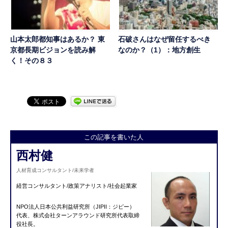
山本太郎都知事はあるか？ 東
石破さんはなぜ留任するべき
京都長期ビジョンを読み解
なのか？（1）：地方創生
く！その８３
この記事を書いた人
西村健
人材育成コンサルタント/未来学者
経営コンサルタント/政策アナリスト/社会起業家
NPO法人日本公共利益研究所（JIPII：ジピー）
代表、株式会社ターンアラウンド研究所代表取締
役社長。