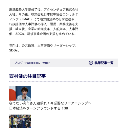
慶應義塾大学院修了後、アクセンチュア株式会社
入社。その後、株式会社日本能率協会コンサルテ
ィング（JMAC）にて地方自治体の行財政改革、
行政評価や人事評価の導入・運用、業務改善を支
援。独立後、企業の組織改革、人的資本、人事評
価、SDGs、新規事業企画の支援を進めている。
専門は、公共政策、人事評価やリーダーシップ、
SDGs。
ブログ
/
Facebook
/
Twitter
執筆記事一覧
西村健の注目記事
寝てない高市さん頑張れ！今必要なリーダーシップ〜
日本経済をターンアラウンドする！38