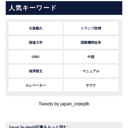
人気キーワード
古森義久
トランプ政権
国連大学
国際機関改革
UNU
中国
福澤善文
マニュアル
エレベーター
サウナ
Tweets by japan_indepth
Japan In-depth記事をもっと読む