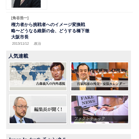
[角谷浩一]
権力者から挑戦者へのイメージ変換戦
略〜どうなる維新の会、どうする橋下徹
大阪市長
2013/11/12
.政治
人気連載