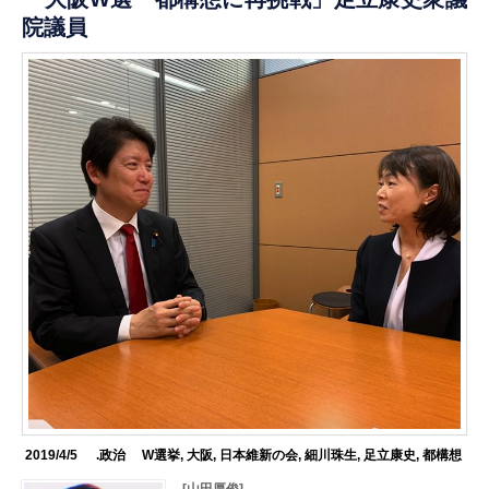
院議員
2019/4/5
.政治
W選挙
,
大阪
,
日本維新の会
,
細川珠生
,
足立康史
,
都構想
[山田厚俊]