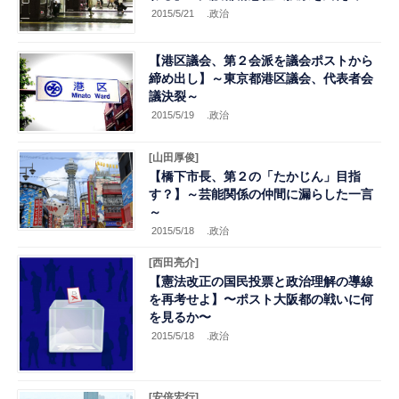
2015/5/21
.政治
【港区議会、第２会派を議会ポストから
締め出し】～東京都港区議会、代表者会
議決裂～
2015/5/19
.政治
[山田厚俊]
【橋下市長、第２の「たかじん」目指
す？】～芸能関係の仲間に漏らした一言
～
2015/5/18
.政治
[西田亮介]
【憲法改正の国民投票と政治理解の導線
を再考せよ】〜ポスト大阪都の戦いに何
を見るか〜
2015/5/18
.政治
[安倍宏行]