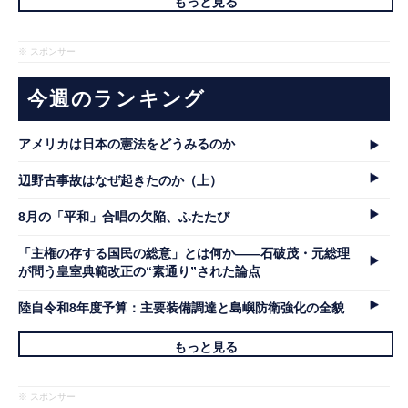
もっと見る
※ スポンサー
今週のランキング
アメリカは日本の憲法をどうみるのか
辺野古事故はなぜ起きたのか（上）
8月の「平和」合唱の欠陥、ふたたび
「主権の存する国民の総意」とは何か――石破茂・元総理
が問う皇室典範改正の“素通り”された論点
陸自令和8年度予算：主要装備調達と島嶼防衛強化の全貌
もっと見る
※ スポンサー