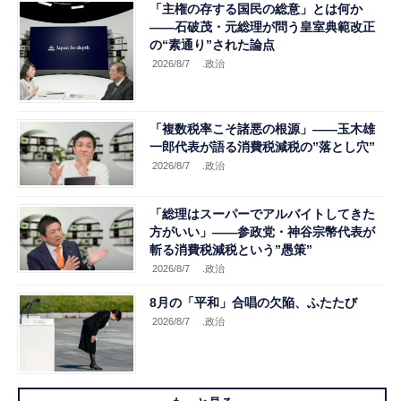
「主権の存する国民の総意」とは何か
――石破茂・元総理が問う皇室典範改正
の“素通り”された論点
2026/8/7
.政治
「複数税率こそ諸悪の根源」――玉木雄
一郎代表が語る消費税減税の”落とし穴”
2026/8/7
.政治
「総理はスーパーでアルバイトしてきた
方がいい」――参政党・神谷宗幣代表が
斬る消費税減税という”愚策”
2026/8/7
.政治
8月の「平和」合唱の欠陥、ふたたび
2026/8/7
.政治