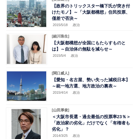
【政界のトリックスター橋下氏が突き付
けたモノ】～「大阪都構想」住民投票、
僅差で否決～
2015/5/18
.政治
[細川珠生]
【大阪都構想が全国にもたらすものと
は】～自治体の無駄を減らせ～
2015/5/4
.政治
[関口威人]
【愛知・名古屋、勢い失った減税日本】
～統一地方選、地方政治の裏表～
2015/4/14
.政治
[山田厚俊]
＜大阪市長選・過去最低の投票率23％＞
「政治家の劣化」だけでなく「有権者も
劣化」？
2014/3/25
.政治