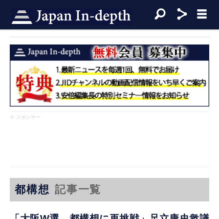
※ スポンサー
都構想
記事一覧
「大阪W選 都構想に再挑戦」足立康史衆議