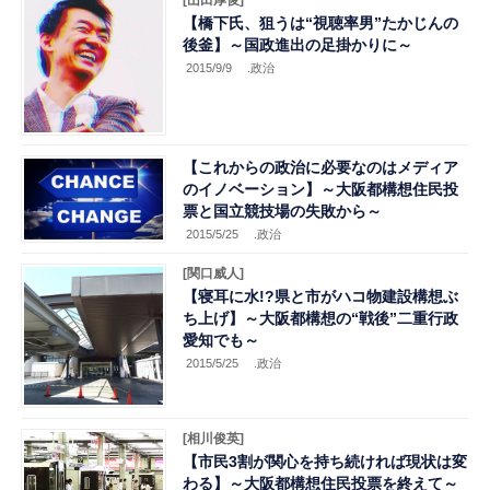
【橋下氏、狙うは“視聴率男”たかじんの
後釜】～国政進出の足掛かりに～
2015/9/9
.政治
【これからの政治に必要なのはメディア
のイノベーション】～大阪都構想住民投
票と国立競技場の失敗から～
2015/5/25
.政治
[関口威人]
【寝耳に水!?県と市がハコ物建設構想ぶ
ち上げ】～大阪都構想の“戦後”二重行政
愛知でも～
2015/5/25
.政治
[相川俊英]
【市民3割が関心を持ち続ければ現状は変
わる】～大阪都構想住民投票を終えて～