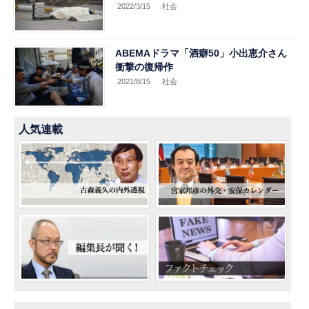
2022/3/15
.社会
ABEMAドラマ「酒癖50」小出恵介さん
衝撃の復帰作
2021/8/15
.社会
人気連載