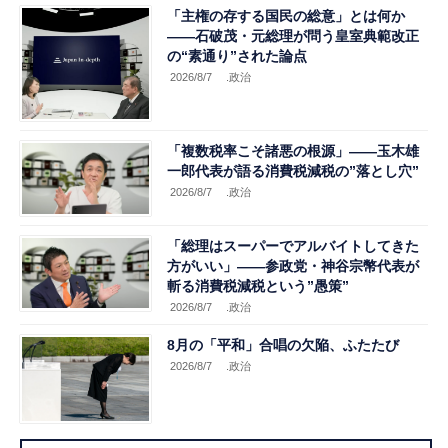
「主権の存する国民の総意」とは何か
――石破茂・元総理が問う皇室典範改正
の“素通り”された論点
2026/8/7
.政治
「複数税率こそ諸悪の根源」――玉木雄
一郎代表が語る消費税減税の”落とし穴”
2026/8/7
.政治
「総理はスーパーでアルバイトしてきた
方がいい」――参政党・神谷宗幣代表が
斬る消費税減税という”愚策”
2026/8/7
.政治
8月の「平和」合唱の欠陥、ふたたび
2026/8/7
.政治