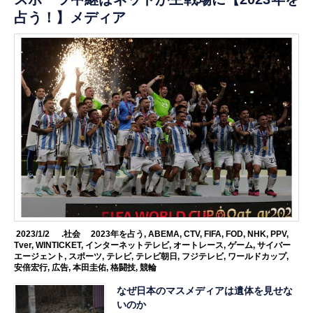
占う！】メディア
2023/1/2
.社会
2023年を占う
,
ABEMA
,
CTV
,
FIFA
,
FOD
,
NHK
,
PPV
,
Tver
,
WINTICKET
,
インターネットテレビ
,
オートレース
,
ゲーム
,
サイバー
エージェント
,
スポーツ
,
テレビ
,
テレビ朝日
,
フジテレビ
,
ワールドカップ
,
安倍宏行
,
広告
,
本田圭佑
,
格闘技
,
競輪
なぜ日本のマスメディアは遺体を見せな
いのか