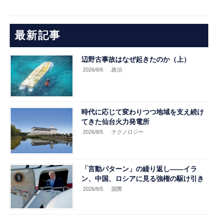
最新記事
辺野古事故はなぜ起きたのか（上）
2026/8/6
.政治
時代に応じて変わりつつ地域を支え続け
てきた仙台火力発電所
2026/8/5
.テクノロジー
「言動パターン」の繰り返し――イラ
ン、中国、ロシアに見る強権の駆け引き
2026/8/5
.国際