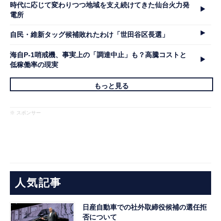
時代に応じて変わりつつ地域を支え続けてきた仙台火力発
電所
自民・維新タッグ候補敗れたわけ「世田谷区長選」
海自P-1哨戒機、事実上の「調達中止」も？高騰コストと
低稼働率の現実
もっと見る
※ スポンサー
人気記事
日産自動車での社外取締役候補の選任拒
否について