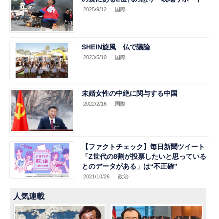
2025/9/12
.国際
SHEIN旋風 仏で議論
2023/5/10
.国際
未婚女性の中絶に関与する中国
2022/2/16
.国際
【ファクトチェック】毎日新聞ツイート
「Z世代の8割が投票したいと思っている
とのデータがある」は“不正確”
2021/10/26
.政治
人気連載