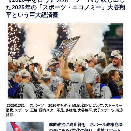
た2025年の「スポーツ・エコノミー」大谷翔
平という巨大経済圏
2025/12/31
スポーツ
2026年を占う
,
MLB
,
Z世代
,
ゴルフ
,
ストーリー
消費
,
スポーツ
,
五輪
,
国内スター不足
,
多様性
,
大谷翔平
,
女子スポーツ
,
松永
裕司
腐敗政治に終止符を ネパール政権崩壊
の裏にあるZ世代の怒り 現地リポート