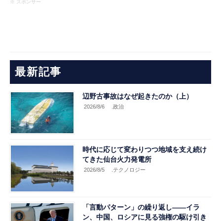
※ スポンサー
最新記事
辺野古事故はなぜ起きたのか（上）
2026/8/6
.政治
時代に応じて変わりつつ地域を支え続け
てきた仙台火力発電所
2026/8/5
.テクノロジー
「言動パターン」の繰り返し――イラ
ン、中国、ロシアに見る強権の駆け引き