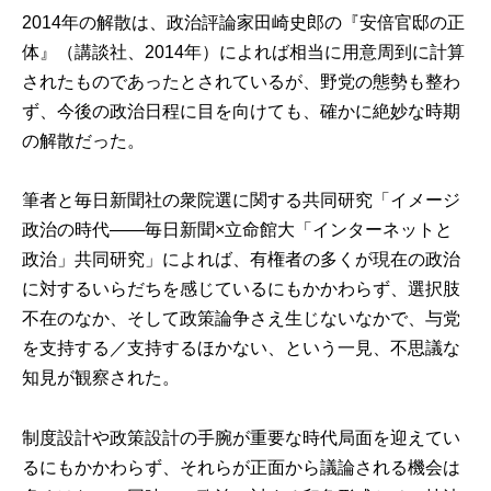
2014年の解散は、政治評論家田崎史郎の『安倍官邸の正
体』（講談社、2014年）によれば相当に用意周到に計算
されたものであったとされているが、野党の態勢も整わ
ず、今後の政治日程に目を向けても、確かに絶妙な時期
の解散だった。
筆者と毎日新聞社の衆院選に関する共同研究「イメージ
政治の時代――毎日新聞×立命館大「
インターネットと
政治
」共同研究」によれば、有権者の多くが現在の政治
に対するいらだちを感じているにもかかわらず、選択肢
不在のなか、そして政策論争さえ生じないなかで、与党
を支持する／支持するほかない、という一見、不思議な
知見が観察された。
制度設計や政策設計の手腕が重要な時代局面を迎えてい
るにもかかわらず、それらが正面から議論される機会は