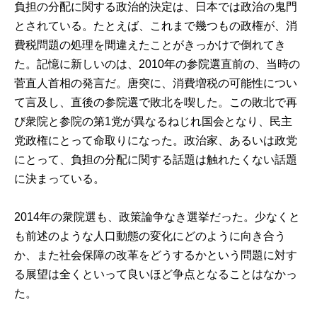
負担の分配に関する政治的決定は、日本では政治の鬼門
とされている。たとえば、これまで幾つもの政権が、消
費税問題の処理を間違えたことがきっかけで倒れてき
た。記憶に新しいのは、2010年の参院選直前の、当時の
菅直人首相の発言だ。唐突に、消費増税の可能性につい
て言及し、直後の参院選で敗北を喫した。この敗北で再
び衆院と参院の第1党が異なるねじれ国会となり、民主
党政権にとって命取りになった。政治家、あるいは政党
にとって、負担の分配に関する話題は触れたくない話題
に決まっている。
2014年の衆院選も、政策論争なき選挙だった。少なくと
も前述のような人口動態の変化にどのように向き合う
か、また社会保障の改革をどうするかという問題に対す
る展望は全くといって良いほど争点となることはなかっ
た。