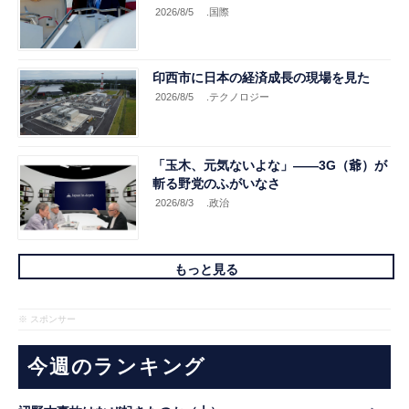
2026/8/5
.国際
印西市に日本の経済成長の現場を見た
2026/8/5
.テクノロジー
「玉木、元気ないよな」――3G（爺）が
斬る野党のふがいなさ
2026/8/3
.政治
もっと見る
※ スポンサー
今週のランキング