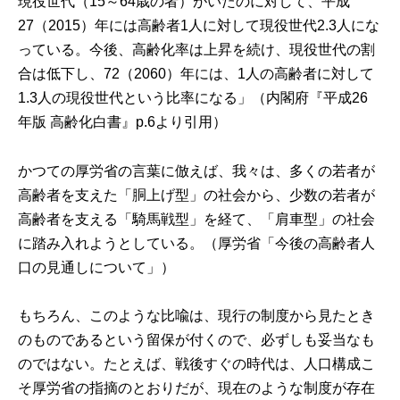
現役世代（15～64歳の者）がいたのに対して、平成
27（2015）年には高齢者1人に対して現役世代2.3人にな
っている。今後、高齢化率は上昇を続け、現役世代の割
合は低下し、72（2060）年には、1人の高齢者に対して
1.3人の現役世代という比率になる」（内閣府『平成26
年版 高齢化白書』p.6より引用）
かつての厚労省の言葉に倣えば、我々は、多くの若者が
高齢者を支えた「胴上げ型」の社会から、少数の若者が
高齢者を支える「騎馬戦型」を経て、「肩車型」の社会
に踏み入れようとしている。（厚労省「
今後の高齢者人
口の見通しについて
」）
もちろん、このような比喩は、現行の制度から見たとき
のものであるという留保が付くので、必ずしも妥当なも
のではない。たとえば、戦後すぐの時代は、人口構成こ
そ厚労省の指摘のとおりだが、現在のような制度が存在