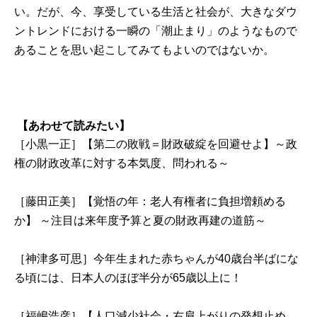
い。だが、今、享受している生活と社会が、大きなダウ
ントレンドにおける一瞬の「潮止まり」のようなもので
あることを思い起こしてみてもよいのではないか。
【あわせて読みたい】
［小黒一正］【第二の敗戦＝財政破綻を回避せよ】～政
権の財政改革に対する本気度、問われる～
［藤田正美］【覚悟の年：老人有権者に負担増頼める
か】 ～注目は来年度予算と夏の財政再建の道筋～
［神津多可思］今年生まれた赤ちゃんが40歳台半ばにな
る頃には、日本人のほぼ半分が65歳以上に！
［福嶋浩彦］【人口減少社会・右肩上がりの発想止め