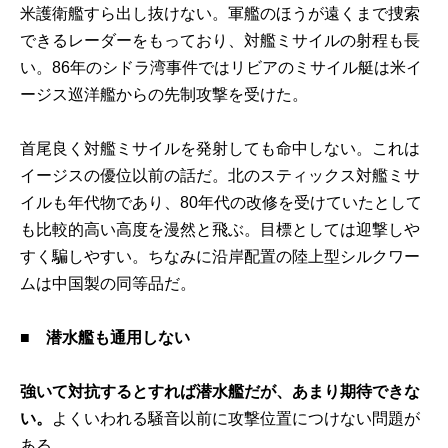
米護衛艦すら出し抜けない。軍艦のほうが遠くまで捜索
できるレーダーをもっており、対艦ミサイルの射程も長
い。86年のシドラ湾事件ではリビアのミサイル艇は米イ
ージス巡洋艦からの先制攻撃を受けた。
首尾良く対艦ミサイルを発射しても命中しない。これは
イージスの優位以前の話だ。北のスティックス対艦ミサ
イルも年代物であり、80年代の改修を受けていたとして
も比較的高い高度を漫然と飛ぶ。目標としては迎撃しや
すく騙しやすい。ちなみに沿岸配置の陸上型シルクワー
ムは中国製の同等品だ。
■
潜水艦も通用しない
強いて対抗するとすれば潜水艦だが、あまり期待できな
い。
よくいわれる騒音以前に攻撃位置につけない問題が
ある。