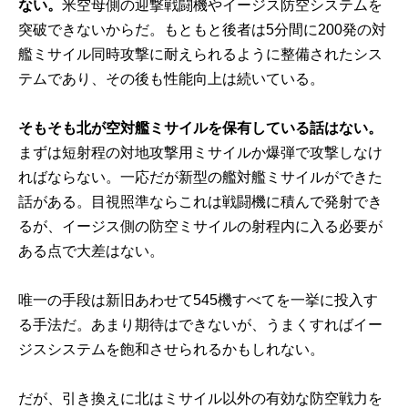
ない。
米空母側の迎撃戦闘機やイージス防空システムを
突破できないからだ。もともと後者は5分間に200発の対
艦ミサイル同時攻撃に耐えられるように整備されたシス
テムであり、その後も性能向上は続いている。
そもそも北が空対艦ミサイルを保有している話はない。
まずは短射程の対地攻撃用ミサイルか爆弾で攻撃しなけ
ればならない。一応だが新型の艦対艦ミサイルができた
話がある。目視照準ならこれは戦闘機に積んで発射でき
るが、イージス側の防空ミサイルの射程内に入る必要が
ある点で大差はない。
唯一の手段は新旧あわせて545機すべてを一挙に投入す
る手法だ。あまり期待はできないが、うまくすればイー
ジスシステムを飽和させられるかもしれない。
だが、引き換えに北はミサイル以外の有効な防空戦力を