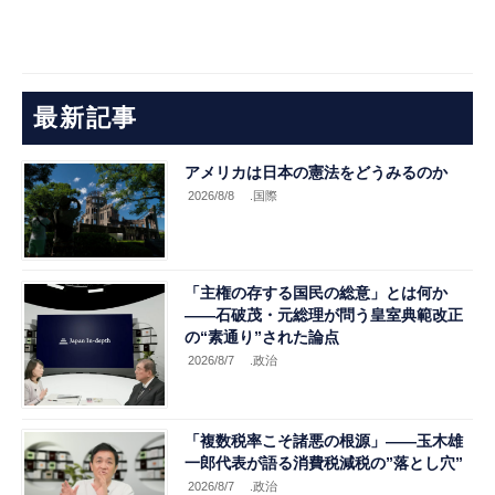
最新記事
アメリカは日本の憲法をどうみるのか
2026/8/8
.国際
「主権の存する国民の総意」とは何か
――石破茂・元総理が問う皇室典範改正
の“素通り”された論点
2026/8/7
.政治
「複数税率こそ諸悪の根源」――玉木雄
一郎代表が語る消費税減税の”落とし穴”
2026/8/7
.政治