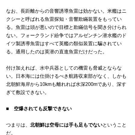
なお、長距離からの音響誘導魚雷は効かない。米艦はニ
クシーと呼ばれる魚雷探知・音響欺瞞装置をもってい
る。魚雷は頭が悪いので目標と欺瞞信号を聞き分けられ
ない。フォークランド紛争ではアルゼンチン潜水艦のド
イツ製誘導魚雷はすべて英艦の類似装置に騙されてい
る。通用したのは英潜の直進魚雷だけだった。
付け加えれば、水中兵器としての機雷も脅威とならな
い。日本海には仕掛けるべき航路収束部がなく、しかも
北朝鮮海岸から10kmも離れれば水深200mであり、深す
ぎて敷設できない。
■
空爆されても反撃できない
つまりは、
北朝鮮は空母には手も足もでない
ということ
だ。