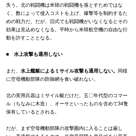
失う。北の戦闘機は米韓の戦闘機を落とすためではな
く、数によって侵入コストを上げ、爆撃等を制約するた
めの戦力だ。だが、旧式でも戦闘機がいなくなるとその
効果は見込めなくなる。平時から米韓航空機の自由な行
動を許すこととなる。
■
水上攻撃も通用しない
また、
水上艦艇によるミサイル攻撃も通用しない。
同様
に空母機動部隊の防御網を食い破れない。
北の実用兵器はミサイル艇だけだ。五〇年代型のコマー
ル（ちなみに木造）、オーサといったものを含めて34隻
保有しているとされる。
だが、まず空母機動部隊の攻撃圏内に入ることは厳し