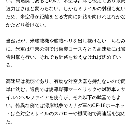
い。高速艇であるものの、米空母部隊も俊足であり最高
速力はさほど変わらない。しかもミサイルの射程も短い
ため。米空母が距離をとる方向に針路を向ければなかな
かたどり着けない。
当然だが、米艦載機や艦載ヘリを出し抜けない。ちなみ
に、米軍は中東の例では衝突コースをとる高速艇には警
告射撃を行い、それでも針路を変えなければ沈めてい
る。
高速艇は脆弱であり、有効な対空兵器を持たないので簡
単に沈む。通例では誘導爆弾マーベリックや対戦車ミサ
イルのヘルファイアを使うが、それ以下の武器でもよ
い。特異な例では湾岸戦争でカナダ軍のCF-18ホーネッ
トは空対空ミサイルのスパローや機関砲で高速艇を沈め
た。