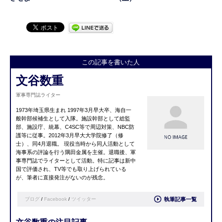
この記事を書いた人
文谷数重
軍事専門誌ライター
1973年埼玉県生まれ 1997年3月早大卒、海自一
般幹部候補生として入隊。施設幹部として総監
部、施設庁、統幕、C4SC等で周辺対策、NBC防
護等に従事。2012年3月早大大学院修了（修
士）、同4月退職。 現役当時から同人活動として
海事系の評論を行う隅田金属を主催。退職後、軍
事専門誌でライターとして活動。特に記事は新中
国で評価され、TV等でも取り上げられている
が、筆者に直接発注がないのが残念。
ブログ
/
Facebook
/
ツイッター
執筆記事一覧