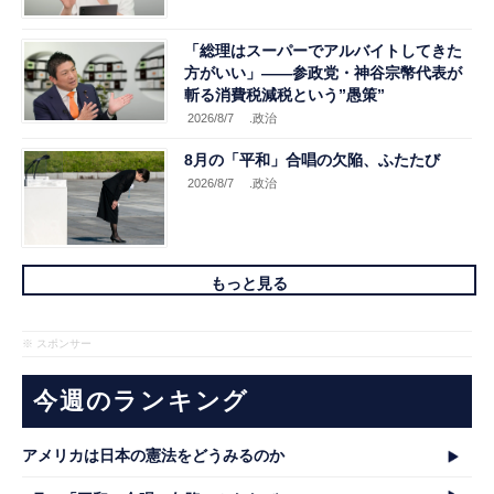
「総理はスーパーでアルバイトしてきた
方がいい」――参政党・神谷宗幣代表が
斬る消費税減税という”愚策”
2026/8/7
.政治
8月の「平和」合唱の欠陥、ふたたび
2026/8/7
.政治
もっと見る
※ スポンサー
今週のランキング
アメリカは日本の憲法をどうみるのか