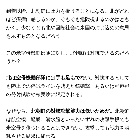
到着以降、北朝鮮に圧力を掛けることになる。北がどれ
ほど痛痒に感じるのか、そもそも危険視するのかはとも
かく。少なくとも北や国際社会に米国の封じ込めの意思
を示すものとなるだろう。
この米空母機動部隊に対し、北朝鮮は対抗できるのだろ
うか？
北は空母機動部隊には手も足もでない。
対抗するとして
も陸上での停戦ラインを越えた銃砲撃、あるいは弾道弾
の発射試験や核実験に限定される。
なぜなら、
北朝鮮の対艦攻撃能力は低いためだ。
北朝鮮
は航空機、艦艇、潜水艦といったいずれの攻撃手段でも
米空母を傷つけることはできない。攻撃しても戦力を消
耗させる結果に終わる。