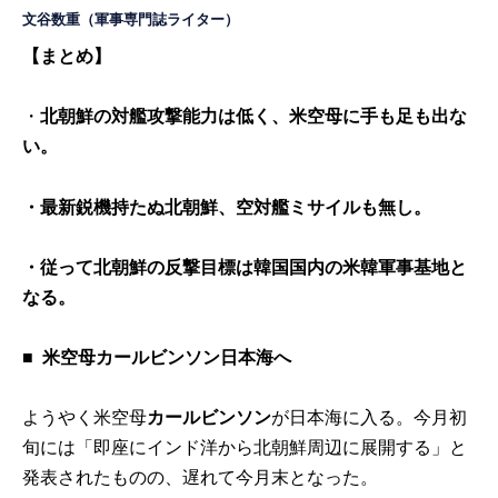
文谷数重
（軍事専門誌ライター）
【まとめ】
・
北朝鮮の対艦攻撃能力は低く、米空母に手も足も出な
い。
・最新鋭機持たぬ北朝鮮、空対艦ミサイルも無し。
・従って北朝鮮の反撃目標は韓国国内の米韓軍事基地と
なる。
■
米空母カールビンソン日本海へ
ようやく米空母
カールビンソン
が日本海に入る。今月初
旬には「即座にインド洋から北朝鮮周辺に展開する」と
発表されたものの、遅れて今月末となった。