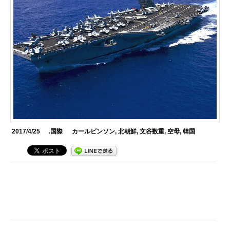
2017/4/25
.国際
カールビンソン
,
北朝鮮
,
文谷数重
,
空母
,
韓国