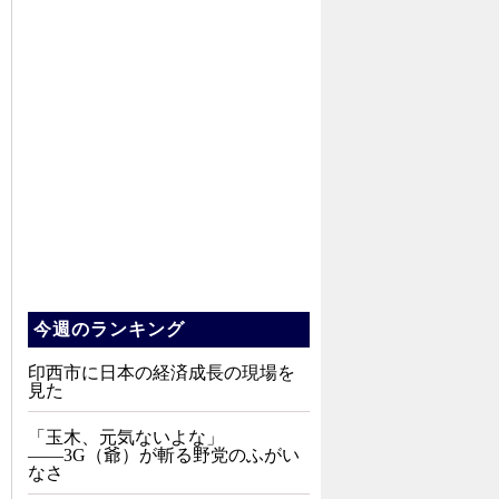
今週のランキング
印西市に日本の経済成長の現場を
見た
「玉木、元気ないよな」
――3G（爺）が斬る野党のふがい
なさ