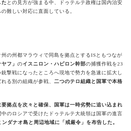
した
との見方が強まる中、ドゥテルテ政権は国内治安
への難しい対応に直面している。
州の州都マラウィで同島を拠点とするISともつなが
サヤフ」
の
イスニロン・ハピロン幹部
の捕獲作戦を23
い銃撃戦になったところへ現地で勢力を急速に拡大し
ばれる別の組織が参戦、
二つのテロ組織と国軍で本格
主要拠点を次々と確保、国軍は一時劣勢に追い込まれ
問中のロシアで受けたドゥテルテ大統領は国軍の進言
にミンダナオ島と周辺地域に「戒厳令」を布告した。