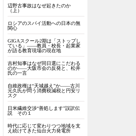
辺野古事故はなぜ起きたのか
（上）
ロシアのスパイ活動への日本の無
関心
GIGAスクール2期は「ストップし
ている」——教員・校長・起業家
が語る教育現場の現在地
吉村知事はなぜ同日選にこだわる
のか――大阪市会の反発と、松井
氏の一言
自維政権は“天城越え”か――古川
元久氏が問う消費税減税と円安リ
スク
日米繊維交渉“善処します”誤訳伝
説 その１
時代に応じて変わりつつ地域を支
え続けてきた仙台火力発電所