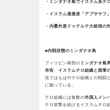
・ミンダナオ島でイスラム系テ
・イスラム過激派「アブサヤフ
・内憂外患ドゥテルテ大統領の
■内戦状態のミンダナオ島
フィリピン南部の
ミンダナオ島
布告
、
イスラムテロ組織と国軍
況ではもはやテロ組織との戦闘
に陥っている。
テロ組織には複数の
外国人メン
テロ攻撃を続けるイスラムテロ