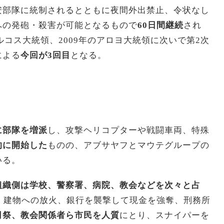
安部隊に統制されるとともに夜間外出禁止、令状なし
への発砲・殺害が可能となるもので
60日間継続
され
ルコス大統領、2009年のアロヨ大統領に次いで第2次
による
今回が3回目
となる。
に部隊を増派
し、攻撃ヘリコプターや戦闘車両、特殊
的に開始した
ものの、アブサヤフとマウテグループの
いる。
組織側は学校、警察署、病院、教会などを次々と占
、建物への放火、銀行を襲撃して現金を強奪、刑務所
司祭、教会関係者ら市民を人質
にとり、スナイパーを