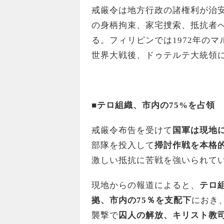
戒厳令は地方行政の諸権利が治
の身柄拘束、家宅捜索、抵抗者
る。フィリピンでは1972年のマ
世界大戦後、ドゥテルテ大統領
■テロ組織、市内の75%を占領
戒厳令布告を受けて
国軍は現地
部隊を投入して
掃討作戦を本格
激しい抵抗に苦戦を強いられて
現地からの報道によると、
テロ
拠、市内の75％を支配下
におき
襲撃で
囚人の解放、キリスト教