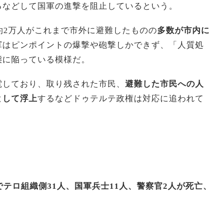
るなどして国軍の進撃を阻止しているという。
約2万人がこれまで市外に避難したものの
多数が市内に
軍はピンポイントの爆撃や砲撃しかできず、「人質処
態に陥っている模様だ。
電しており、取り残された市民、
避難した市民への人
として浮上
するなどドゥテルテ政権は対応に追われて
でテロ組織側31人、国軍兵士11人、警察官2人が死亡、