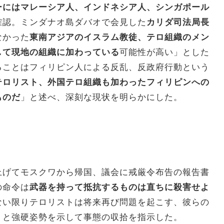
ーにはマレーシア人、インドネシア人、シンガポール
確認。ミンダナオ島ダバオで会見した
カリダ司法局長
なかった
東南アジアのイスラム教徒、テロ組織のメン
して現地の組織に加わっている
可能性が高い」とした
ることはフィリピン人による反乱、反政府行動という
テロリスト、外国テロ組織も加わったフィリピンへの
ものだ
」と述べ、深刻な現状を明らかにした。
上げてモスクワから帰国、議会に戒厳令布告の報告書
の命令は
武器を持って抵抗するものは直ちに殺害せよ
ない限りテロリストは将来再び問題を起こす、彼らの
」と強硬姿勢を示して事態の収拾を指示した。