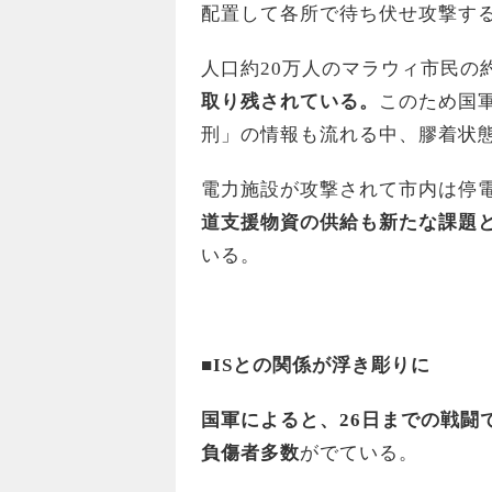
配置して各所で待ち伏せ攻撃す
人口約20万人のマラウィ市民の
取り残されている。
このため国
刑」の情報も流れる中、膠着状
電力施設が攻撃されて市内は停
道支援物資の供給も新たな課題
いる。
■IS
との関係が浮き彫りに
国軍によると、26日までの戦闘
負傷者多数
がでている。