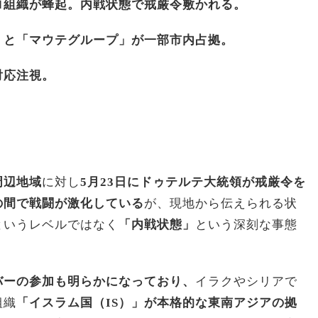
ロ組織が蜂起。内戦状態で戒厳令敷かれる。
」と「マウテグループ」が一部市内占拠。
対応注視。
周辺地域
に対し
5月23日にドゥテルテ大統領が戒厳令を
の間で戦闘が激化している
が、現地から伝えられる状
というレベルではなく
「内戦状態」
という深刻な事態
バーの参加も明らかになっており、
イラクやシリアで
組織
「イスラム国（IS）」が本格的な東南アジアの拠