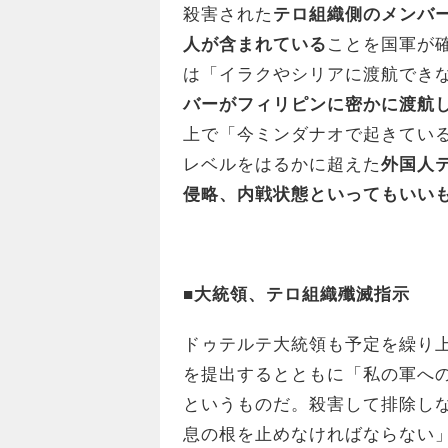
殺害された
テロ組織側のメンバ
人が含まれている
ことを国軍が
は「イラクやシリアに渡航でき
バーがフィリピンに密かに渡航
上で「今ミンダナオで起きてい
レベルをはるかに超えた
外国人
侵略、内戦状態といってもいい
■大統領、テロ組織殲滅指示
ドゥテルテ大統領も予定を繰り
を提出するとともに「私の軍へ
というものだ。殺害して排除し
息の根を止めなければならない