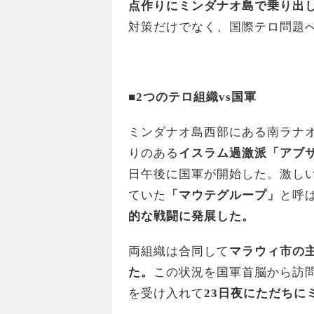
点作りにミンダナオ島で乗り出
対策だけでなく、国際テロ問題
■2
つのテロ組織vs国軍
ミンダナオ島西部にある南ラナオ
りのある
イスラム過激派「アブ
日午後に国軍が開始した。激し
ていた
「マウテグループ」
と呼
的な戦闘に発展した。
両組織は合同して
マラウィ市の
た。
この状況を国軍首脳から訪
を受け入れて
23日夜にただち