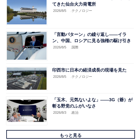
てきた仙台火力発電所
2026/8/5
.テクノロジー
「言動パターン」の繰り返し――イラ
ン、中国、ロシアに見る強権の駆け引き
2026/8/5
.国際
印西市に日本の経済成長の現場を見た
2026/8/5
.テクノロジー
「玉木、元気ないよな」――3G（爺）が
斬る野党のふがいなさ
2026/8/3
.政治
もっと見る