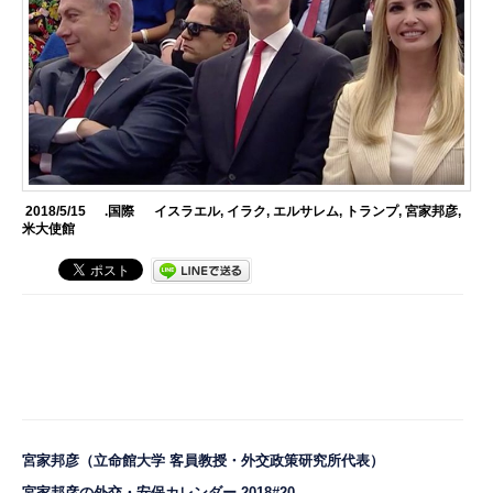
2018/5/15
.国際
イスラエル
,
イラク
,
エルサレム
,
トランプ
,
宮家邦彦
,
米大使館
宮家邦彦
（立命館大学 客員教授・外交政策研究所代表）
宮家邦彦の外交・安保カレンダー 2018#20