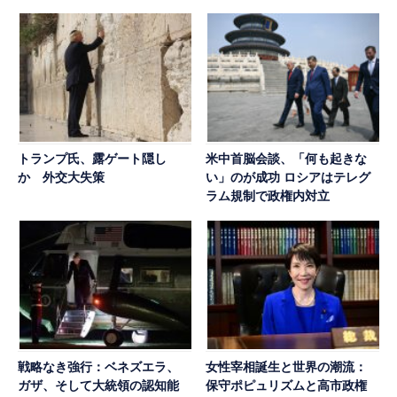
トランプ氏、露ゲート隠し
米中首脳会談、「何も起きな
か 外交大失策
い」のが成功 ロシアはテレグ
ラム規制で政権内対立
戦略なき強行：ベネズエラ、
女性宰相誕生と世界の潮流：
ガザ、そして大統領の認知能
保守ポピュリズムと高市政権