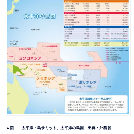
▲図 「太平洋・島サミット」太平洋の島国 出典：
外務省