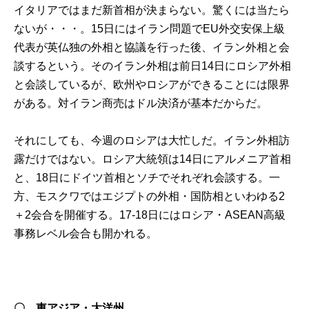
イタリアではまだ新首相が決まらない。驚くには当たら
ないが・・・。15日にはイラン問題でEU外交安保上級
代表が英仏独の外相と協議を行った後、イラン外相と会
談するという。そのイラン外相は前日14日にロシア外相
と会談しているが、欧州やロシアができることには限界
がある。対イラン商売はドル決済が基本だからだ。
それにしても、今週のロシアは大忙しだ。イラン外相訪
露だけではない。ロシア大統領は14日にアルメニア首相
と、18日にドイツ首相とソチでそれぞれ会談する。一
方、モスクワではエジプトの外相・国防相といわゆる2
＋2会合を開催する。17-18日にはロシア・ASEAN高級
事務レベル会合も開かれる。
〇 東アジア・大洋州