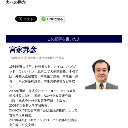
力への懸念
この記事を書いた人
宮家邦彦
立命館大学 客員教授／外交政策研究所代表
1978年東大法卒、外務省入省。カイロ、バグダ
ッド、ワシントン、北京にて大使館勤務。本省で
は、外務大臣秘書官、中東第二課長、中東第一課
長、日米安保条約課長、中東局参事官などを歴
任。
2005年退職。株式会社エー、オー、アイ代表取
締役社長に就任。同時にAOI外交政策研究所
（現・株式会社外交政策研究所）を設立。
2006年立命館大学客員教授。
2006-2007年安倍内閣「公邸連絡調整官」として
首相夫人を補佐。
2009年4月よりキヤノングローバル戦略研究所研
究主幹（外交安保）