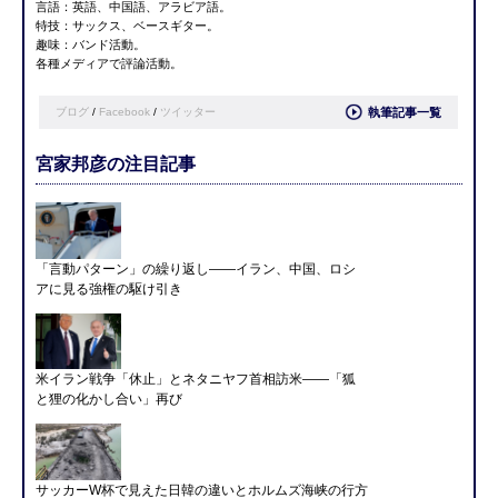
言語：英語、中国語、アラビア語。
特技：サックス、ベースギター。
趣味：バンド活動。
各種メディアで評論活動。
ブログ
/
Facebook
/
ツイッター
執筆記事一覧
宮家邦彦の注目記事
「言動パターン」の繰り返し――イラン、中国、ロシ
アに見る強権の駆け引き
米イラン戦争「休止」とネタニヤフ首相訪米――「狐
と狸の化かし合い」再び
サッカーW杯で見えた日韓の違いとホルムズ海峡の行方