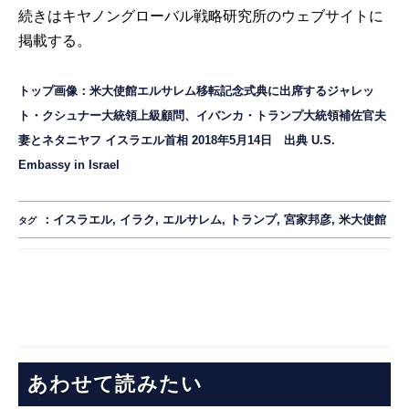
続きは
キヤノングローバル戦略研究所のウェブサイト
に
掲載する。
トップ画像：米大使館エルサレム移転記念式典に出席するジャレッ
ト・クシュナー大統領上級顧問、イバンカ・トランプ大統領補佐官夫
妻とネタニヤフ イスラエル首相 2018年5月14日 出典
U.S.
Embassy in Israel
：
イスラエル
,
イラク
,
エルサレム
,
トランプ
,
宮家邦彦
,
米大使館
タグ
あわせて読みたい