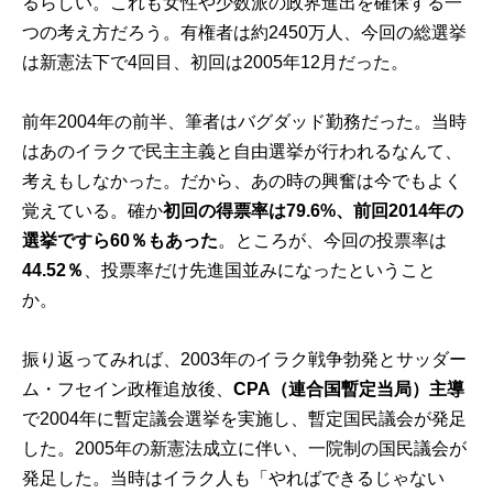
るらしい。これも女性や少数派の政界進出を確保する一
つの考え方だろう。有権者は約2450万人、今回の総選挙
は新憲法下で4回目、初回は2005年12月だった。
前年2004年の前半、筆者はバグダッド勤務だった。当時
はあのイラクで民主主義と自由選挙が行われるなんて、
考えもしなかった。だから、あの時の興奮は今でもよく
覚えている。確か
初回の得票率は79.6%、前回2014年の
選挙ですら60％もあった
。ところが、今回の投票率は
44.52％
、投票率だけ先進国並みになったということ
か。
振り返ってみれば、2003年のイラク戦争勃発とサッダー
ム・フセイン政権追放後、
CPA（連合国暫定当局）主導
で2004年に暫定議会選挙を実施し、暫定国民議会が発足
した。2005年の新憲法成立に伴い、一院制の国民議会が
発足した。当時はイラク人も「やればできるじゃない