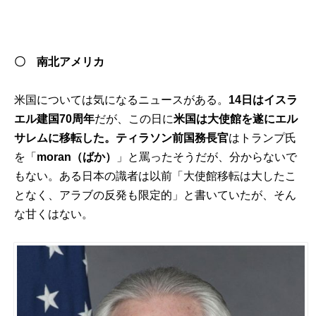
〇 南北アメリカ
米国については気になるニュースがある。
14日はイスラ
エル建国70周年
だが、この日に
米国は大使館を遂にエル
サレムに移転した。ティラソン前国務長官
はトランプ氏
を「
moran（ばか）
」と罵ったそうだが、分からないで
もない。ある日本の識者は以前「大使館移転は大したこ
となく、アラブの反発も限定的」と書いていたが、そん
な甘くはない。