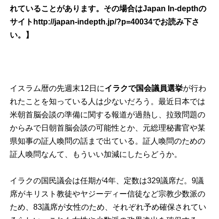
れていることがあります。その場合はJapan In-depthの
サイト
http://japan-indepth.jp/?p=40034
でお読み下さ
い。】
イスラム暦の先週末12日に
イラクで国会議員選挙
が行わ
れたことを知っている人は少ないだろう。最近日本では
米朝首脳会談の準備に関する報道が過熱し、拉致問題の
からみで日朝首脳会談の可能性とか、元総理秘書官や某
県知事の証人喚問の話まで出ている。証人喚問のための
証人喚問なんて、もういい加減にしたらどうか。
イラクの国民議会は任期が4年、定数は329議席だ。9議
席がキリスト教徒やヤジーディー信徒など宗教少数派の
ため、83議席が女性のため、それぞれ予め確保されてい