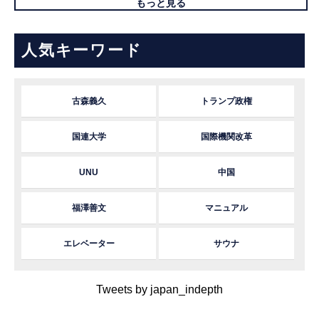
もっと見る
人気キーワード
古森義久
トランプ政権
国連大学
国際機関改革
UNU
中国
福澤善文
マニュアル
エレベーター
サウナ
Tweets by japan_indepth