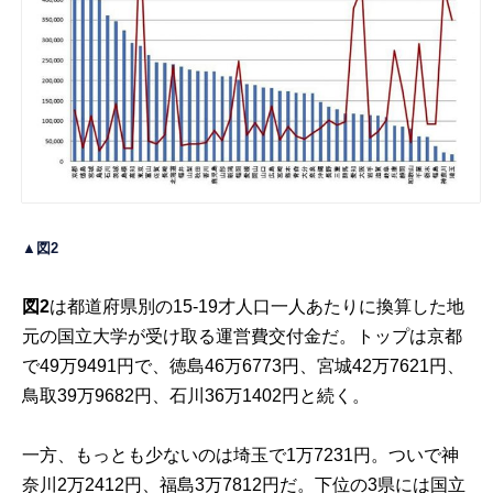
▲図2
図
2
は都道府県別の15-19才人口一人あたりに換算した地
元の国立大学が受け取る運営費交付金だ。トップは京都
で49万9491円で、徳島46万6773円、宮城42万7621円、
鳥取39万9682円、石川36万1402円と続く。
一方、もっとも少ないのは埼玉で1万7231円。ついで神
奈川2万2412円、福島3万7812円だ。下位の3県には国立