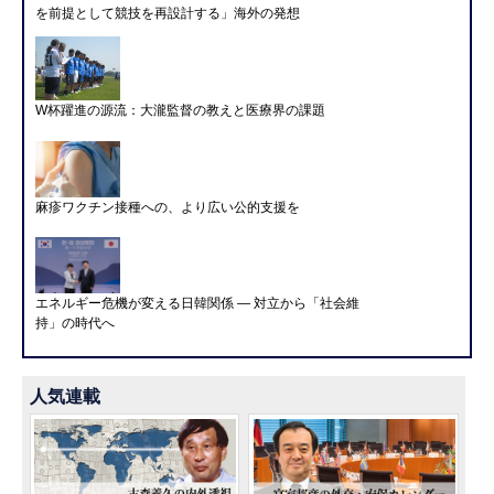
を前提として競技を再設計する」海外の発想
W杯躍進の源流：大瀧監督の教えと医療界の課題
麻疹ワクチン接種への、より広い公的支援を
エネルギー危機が変える日韓関係 ― 対立から「社会維
持」の時代へ
人気連載