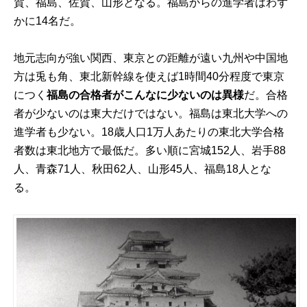
賀、福島、佐賀、山形となる。福島からの進学者はわず
かに14名だ。
地元志向が強い関西、東京との距離が遠い九州や中国地
方は兎も角、東北新幹線を使えば1時間40分程度で東京
につく
福島の合格者がこんなに少ないのは異様
だ。合格
者が少ないのは東大だけではない。福島は東北大学への
進学者も少ない。18歳人口1万人あたりの東北大学合格
者数は東北地方で最低だ。多い順に宮城152人、岩手88
人、青森71人、秋田62人、山形45人、福島18人とな
る。