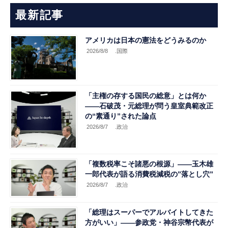
最新記事
アメリカは日本の憲法をどうみるのか
2026/8/8
.国際
「主権の存する国民の総意」とは何か
――石破茂・元総理が問う皇室典範改正
の“素通り”された論点
2026/8/7
.政治
「複数税率こそ諸悪の根源」――玉木雄
一郎代表が語る消費税減税の”落とし穴”
2026/8/7
.政治
「総理はスーパーでアルバイトしてきた
方がいい」――参政党・神谷宗幣代表が