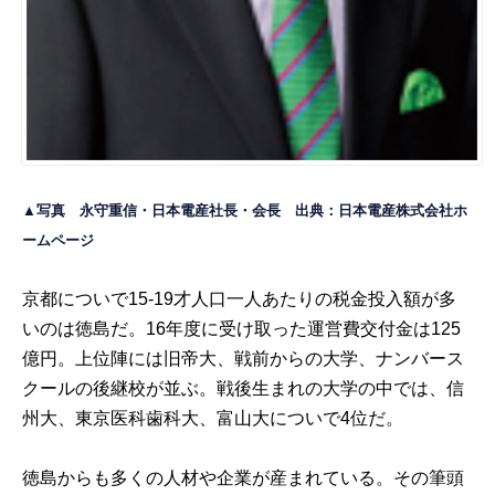
▲写真 永守重信・日本電産社長・会長 出典：
日本電産株式会社ホ
ームページ
京都についで15-19才人口一人あたりの税金投入額が多
いのは徳島だ。16年度に受け取った運営費交付金は125
億円。上位陣には旧帝大、戦前からの大学、ナンバース
クールの後継校が並ぶ。戦後生まれの大学の中では、信
州大、東京医科歯科大、富山大についで4位だ。
徳島からも多くの人材や企業が産まれている。その筆頭