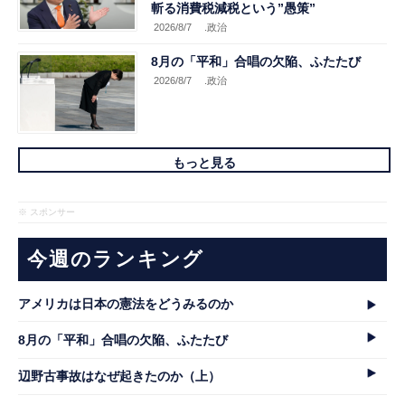
斬る消費税減税という”愚策”
2026/8/7
.政治
8月の「平和」合唱の欠陥、ふたたび
2026/8/7
.政治
もっと見る
※ スポンサー
今週のランキング
アメリカは日本の憲法をどうみるのか
8月の「平和」合唱の欠陥、ふたたび
辺野古事故はなぜ起きたのか（上）