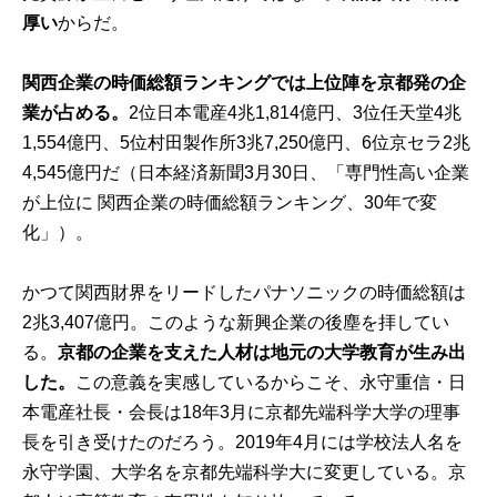
厚い
からだ。
関西企業の時価総額ランキングでは上位陣を京都発の企
業が占める。
2位日本電産4兆1,814億円、3位任天堂4兆
1,554億円、5位村田製作所3兆7,250億円、6位京セラ2兆
4,545億円だ（日本経済新聞3月30日、「専門性高い企業
が上位に 関西企業の時価総額ランキング、30年で変
化」）。
かつて関西財界をリードしたパナソニックの時価総額は
2兆3,407億円。このような新興企業の後塵を拝してい
る。
京都の企業を支えた人材は地元の大学教育が生み出
した。
この意義を実感しているからこそ、永守重信・日
本電産社長・会長は18年3月に京都先端科学大学の理事
長を引き受けたのだろう。2019年4月には学校法人名を
永守学園、大学名を京都先端科学大に変更している。京