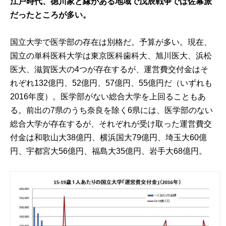
江戸時代、徳川家と縁がある地域で戊辰戦争では佐幕派
だったところが多い。
国立大学で医学部の存在は別格だ。予算が多い。現在、
国立の単科医科大学は東京医科歯科大、旭川医大、浜松
医大、滋賀医大の4つが存在するが、運営費交付金はそ
れぞれ132億円、52億円、57億円、55億円だ（いずれも
2016年度）。医学部がない総合大学を上回ることもあ
る。前出の7県のうち奈良を除く6県には、医学部のない
総合大学が存在するが、それぞれが受け取った運営費交
付金は和歌山大38億円、横浜国大79億円、埼玉大60億
円、宇都宮大56億円、福島大35億円、岩手大68億円。