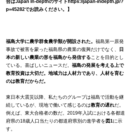
合は
Japan In-depth
のサイト
https://japan-indepth.jp/?
p=45282
でお読みください。】
福島大学に農学群食農学類が開設された。
福島第一原発
事故で被害を蒙った福島県の農業の復興だけでなく、
日
本の新しい農業の形を福島から発信する
ことを目的とし
ている。喜ばしいニュースだ。
福島の発展を考える上で
教育投資は大切だ。地域力は人材力であり、人材を育む
のは教育だからだ。
東日本大震災以降、私たちのグループは福島で活動を継
続しているが、現地で働いて感じるのは
教育の遅れ
だ。
例えば、東大合格者の数だ。2019年入試における各都道
府県の18歳人口当たりの都道府県別の進学者を
図
1
に示
す。