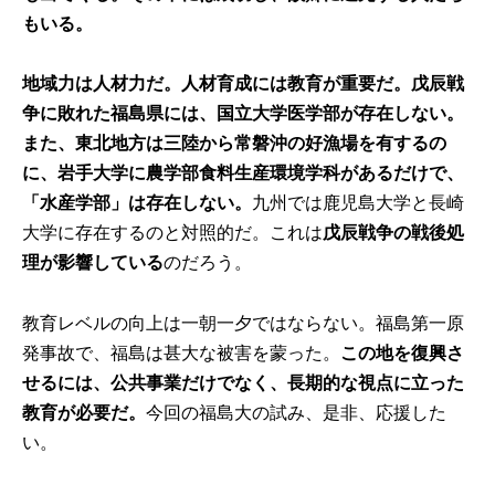
もいる。
地域力は人材力だ。人材育成には教育が重要だ。戊辰戦
争に敗れた福島県には、国立大学医学部が存在しない。
また、東北地方は三陸から常磐沖の好漁場を有するの
に、岩手大学に農学部食料生産環境学科があるだけで、
「水産学部」は存在しない。
九州では鹿児島大学と長崎
大学に存在するのと対照的だ。これは
戊辰戦争の戦後処
理が影響している
のだろう。
教育レベルの向上は一朝一夕ではならない。福島第一原
発事故で、福島は甚大な被害を蒙った。
この地を復興さ
せるには、公共事業だけでなく、長期的な視点に立った
教育が必要だ。
今回の福島大の試み、是非、応援した
い。