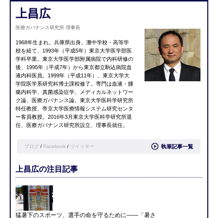
上昌広
医療ガバナンス研究所 理事長
1968年生まれ。兵庫県出身。灘中学校・高等学
校を経て、1993年（平成5年）東京大学医学部医
学科卒業。東京大学医学部附属病院で内科研修の
後、1995年（平成7年）から東京都立駒込病院血
液内科医員。1999年（平成11年）、東京大学大
学院医学系研究科博士課程修了。専門は血液・腫
瘍内科学、真菌感染症学、メディカルネットワー
ク論、医療ガバナンス論。東京大学医科学研究所
特任教授、帝京大学医療情報システム研究センタ
ー客員教授。2016年3月東京大学医科学研究所退
任、医療ガバナンス研究所設立、理事長就任。
ブログ
/
Facebook
/
ツイッター
執筆記事一覧
上昌広の注目記事
猛暑下のスポーツ、選手の命を守るために――「暑さ