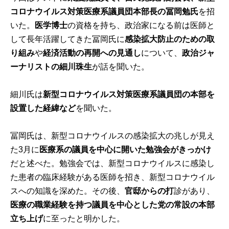
コロナウイルス対策医療系議員団本部長の冨岡勉氏
を招
いた。
医学博士
の資格を持ち、政治家になる前は医師と
して長年活躍してきた冨岡氏に
感染拡大防止のための取
り組み
や
経済活動の再開への見通し
について、
政治ジャ
ーナリストの細川珠生
が話を聞いた。
細川氏は
新型コロナウイルス対策医療系議員団の本部を
設置した経緯など
を聞いた。
冨岡氏は、新型コロナウイルスの感染拡大の兆しが見え
た3月に
医療系の議員を中心に開いた勉強会がきっかけ
だと述べた。勉強会では、新型コロナウイルスに感染し
た患者の臨床経験がある医師を招き、新型コロナウイル
スへの知識を深めた。その後、
官邸からの打
診があり、
医療の職業経験を持つ議員を中心とした党の常設の本部
立ち上げ
に至ったと明かした。