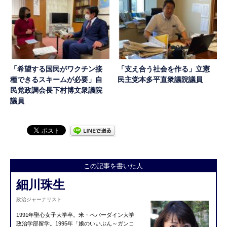
「希望する国民がワクチン接
「支え合う社会を作る」立憲
種できるスキームが必要」自
民主党本多平直衆議院議員
民党政調会長下村博文衆議院
議員
この記事を書いた人
細川珠生
政治ジャーナリスト
1991年聖心女子大学卒。米・ペパーダイン大学
政治学部留学。1995年「娘のいいぶん～ガンコ