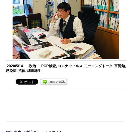
2020/5/14
.政治
PCR検査
,
コロナウィルス
,
モーニングトーク
,
富岡勉
,
感染症
,
抗体
,
細川珠生