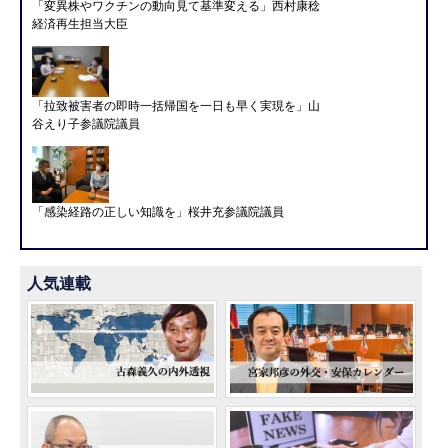
「変異株やワクチンの動向見て基準変える」西村康稔
経済再生担当大臣
「拉致被害者の即時一括帰国を一日も早く実現を」山
谷えり子参議院議員
「感染経路の正しい知識を」桜井充参議院議員
人気連載