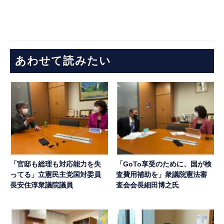
あわせて読みたい
「官邸も総理も対応能力を失
「GoTo享受のために、国が検
ってる」立憲民主党国対委員
査費用補助を」衆議院憲法審
長安住淳衆議院議員
査会会長細田博之氏