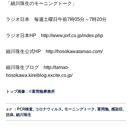
「細川珠生のモーニングトーク」
ラジオ日本 毎週土曜日午前7時05分～7時20分
ラジオ日本HP
http://www.jorf.co.jp/index.php
細川珠生公式HP
http://hosokawatamao.com/
細川珠生ブログ
http://tamao-
hosokawa.kireiblog.excite.co.jp/
トップ画像：©️富岡勉事務所
：
PCR検査
,
コロナウィルス
,
モーニングトーク
,
富岡勉
,
感染症
,
タグ
抗体
,
細川珠生