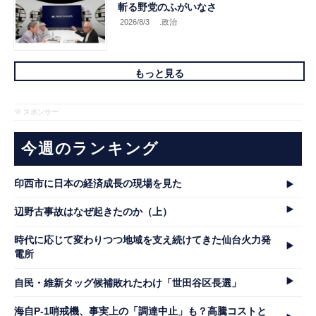
斬る野党のふがいなさ
2026/8/3
.政治
もっと見る
※ スポンサー
今週のランキング
印西市に日本の経済成長の現場を見た
辺野古事故はなぜ起きたのか（上）
時代に応じて変わりつつ地域を支え続けてきた仙台火力発
電所
自民・維新タッグ候補敗れたわけ「世田谷区長選」
海自P-1哨戒機、事実上の「調達中止」も？高騰コストと