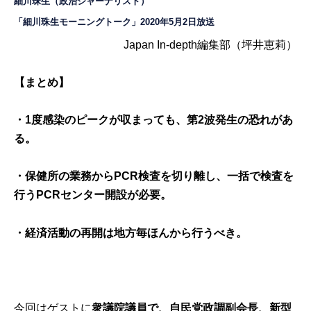
細川珠生
（政治ジャーナリスト）
「細川珠生モーニングトーク」2020年5月2日放送
Japan In-depth編集部（坪井恵莉）
【まとめ】
・1度感染のピークが収まっても、第2波発生の恐れがあ
る。
・保健所の業務からPCR検査を切り離し、一括で検査を
行うPCRセンター開設が必要。
・経済活動の再開は地方毎ほんから行うべき。
今回はゲストに
衆議院議員で、自民党政調副会長、新型