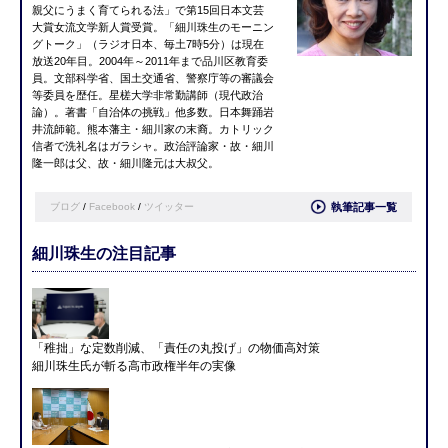
親父にうまく育てられる法」で第15回日本文芸
大賞女流文学新人賞受賞。「細川珠生のモーニン
グトーク」（ラジオ日本、毎土7時5分）は現在
放送20年目。2004年～2011年まで品川区教育委
員。文部科学省、国土交通省、警察庁等の審議会
等委員を歴任。星槎大学非常勤講師（現代政治
論）。著書「自治体の挑戦」他多数。日本舞踊岩
井流師範。熊本藩主・細川家の末裔。カトリック
信者で洗礼名はガラシャ。政治評論家・故・細川
隆一郎は父、故・細川隆元は大叔父。
ブログ
/
Facebook
/
ツイッター
執筆記事一覧
細川珠生の注目記事
「稚拙」な定数削減、「責任の丸投げ」の物価高対策
細川珠生氏が斬る高市政権半年の実像