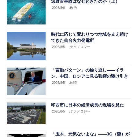
辺野古事故はなぜ起きたのか（上）
2026/8/6
.政治
時代に応じて変わりつつ地域を支え続け
てきた仙台火力発電所
2026/8/5
.テクノロジー
「言動パターン」の繰り返し――イラ
ン、中国、ロシアに見る強権の駆け引き
2026/8/5
.国際
印西市に日本の経済成長の現場を見た
2026/8/5
.テクノロジー
「玉木、元気ないよな」――3G（爺）が