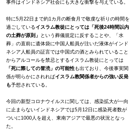
事件はインドネシア社会にも大きな衝撃を与えている。
特に5月22日まで約1カ月の断食月で敬虔な祈りの時間を
過ごしている
イスラム教徒にとっては「死後
24
時間以内
の土葬が原則」
という葬儀規定に反することや、「水
葬」の直前に遺体袋に中国人船員が注いだ液体がインド
ネシア人船員の証言では中国式の酒とみられていること
からアルコールを禁忌とするイスラム教徒にとっては
「死に際しての冒涜」の可能性
も出ており、今後事実関
係が明らかにされれば
イスラム教関係者からの強い反発
も
予想されている。
今回の新型コロナウイルスに関しては、感染拡大が一向
に止まらないインドネシアでは5月12日に感染死者数が
ついに1000人を超え、東南アジアで最悪の状況となっ
た。