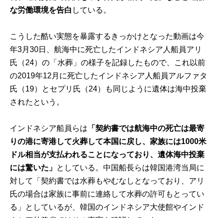
な労働環境を告白
している。
こうした酷い実態を暴露するきっかけとなった動画は今
年3月30日、航海中に死亡したインドネシア人船員アリ
氏（24）の「水葬」の様子を記録したもので、これ以前
の2019年12月に死亡したインドネシア人船員アルファタ
氏（19）とセプリ氏（24）も同じように遺体は海中投棄
されたという。
インドネシア船員らは
「契約書では航海中の死亡は最寄
りの港に寄港して火葬して本国に戻し、家族には
1000
米
ドル相当が支払われることになっており、遺体海中投棄
には驚いた」
としている。中国船長らは韓国港湾当局に
対して「契約書では水葬もやむなしとなっており、アリ
氏の場合は家族に事前に連絡して水葬の許可もとってい
る」としているが、韓国のインドネシア大使館やインド