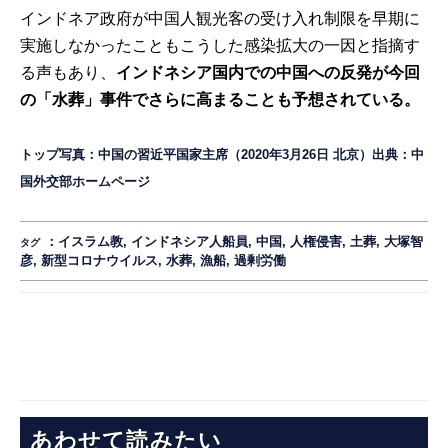
インドネア政府が中国人観光客の受け入れ制限を早期に
実施しなかったこともこうした感染拡大の一因と指摘す
る声もあり、
インドネシア国内での中国への反発が今回
の「水葬」事件でさらに高まることも予想されている。
トップ写真：中国の習近平国家主席（2020年3月26日 北京）出典：
中
国外交部ホームページ
：
イスラム教
,
インドネシア人船員
,
中国
,
人権侵害
,
土葬
,
大塚智
タグ
彦
,
新型コロナウイルス
,
水葬
,
漁船
,
過剰労働
あわせて読みたい