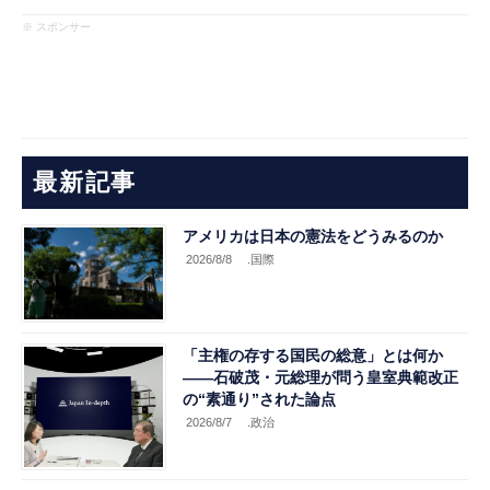
※ スポンサー
最新記事
アメリカは日本の憲法をどうみるのか
2026/8/8
.国際
「主権の存する国民の総意」とは何か
――石破茂・元総理が問う皇室典範改正
の“素通り”された論点
2026/8/7
.政治