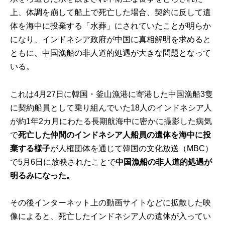
上、体調を崩して船上で死亡した場合、契約に反して遺
体を海中に投棄する「水葬」にされていたことが明らか
になり、インドネシア政府が中国に真相解明を求めると
ともに、中国漁船の非人道的処遇が大きな問題となって
いる。
これは4月27日に韓国・釜山漁港に寄港した中国漁船3隻
に契約船員として乗り組んでいた18人のインドネシア人
が約1年2カ月にわたる長期航海中に密かに撮影した病気
で
死亡した仲間のインドネシア人船員の遺体を海中に投
棄する様子
が人権団体を通じて韓国の文化放送（MBC）
で5月6日に放映されたことで
中国漁船の非人道的処遇が
明るみになった。
その後
インターネット上の動画サイト
などに拡散した映
像によると、死亡したインドネシア人の遺体が入ってい