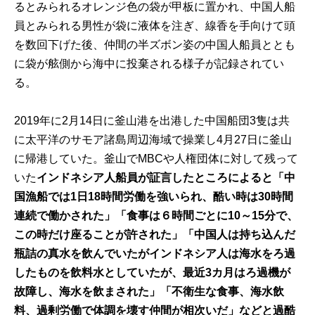
るとみられるオレンジ色の袋が甲板に置かれ、中国人船
員とみられる男性が袋に液体を注ぎ、線香を手向けて頭
を数回下げた後、仲間の半ズボン姿の中国人船員ととも
に袋が舷側から海中に投棄される様子が記録されてい
る。
2019年に2月14日に釜山港を出港した中国船団3隻は共
に太平洋のサモア諸島周辺海域で操業し4月27日に釜山
に帰港していた。釜山でMBCや人権団体に対して残って
いた
インドネシア人船員が証言したところによると「中
国漁船では
1
日
18
時間労働を強いられ、酷い時は
30
時間
連続で働かされた」「食事は６時間ごとに
10
～
15
分で、
この時だけ座ることが許された」「中国人は持ち込んだ
瓶詰の真水を飲んでいたがインドネシア人は海水をろ過
したものを飲料水としていたが、最近
3
カ月はろ過機が
故障し、海水を飲まされた」「不衛生な食事、海水飲
料、過剰労働で体調を壊す仲間が相次いだ」などと過酷