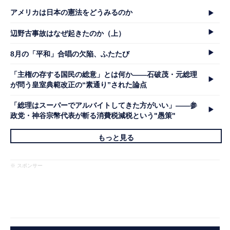
アメリカは日本の憲法をどうみるのか
辺野古事故はなぜ起きたのか（上）
8月の「平和」合唱の欠陥、ふたたび
「主権の存する国民の総意」とは何か――石破茂・元総理
が問う皇室典範改正の“素通り”された論点
「総理はスーパーでアルバイトしてきた方がいい」――参
政党・神谷宗幣代表が斬る消費税減税という"愚策"
もっと見る
※ スポンサー