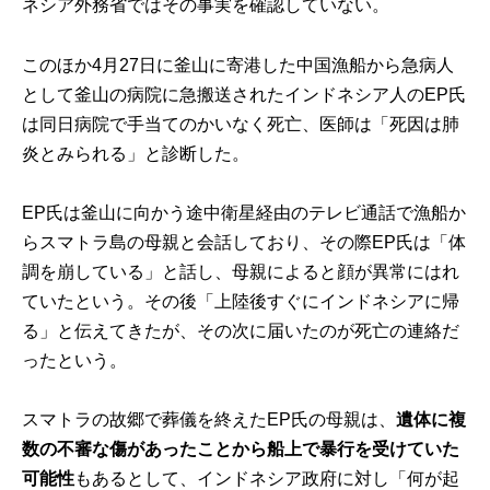
ネシア外務省ではその事実を確認していない。
このほか4月27日に釜山に寄港した中国漁船から急病人
として釜山の病院に急搬送されたインドネシア人のEP氏
は同日病院で手当てのかいなく死亡、医師は「死因は肺
炎とみられる」と診断した。
EP氏は釜山に向かう途中衛星経由のテレビ通話で漁船か
らスマトラ島の母親と会話しており、その際EP氏は「体
調を崩している」と話し、母親によると顔が異常にはれ
ていたという。その後「上陸後すぐにインドネシアに帰
る」と伝えてきたが、その次に届いたのが死亡の連絡だ
ったという。
スマトラの故郷で葬儀を終えたEP氏の母親は、
遺体に複
数の不審な傷があったことから船上で暴行を受けていた
可能性
もあるとして、インドネシア政府に対し「何が起