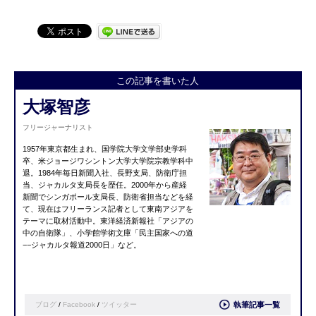
この記事を書いた人
大塚智彦
フリージャーナリスト
1957年東京都生まれ、国学院大学文学部史学科
卒、米ジョージワシントン大学大学院宗教学科中
退。1984年毎日新聞入社、長野支局、防衛庁担
当、ジャカルタ支局長を歴任。2000年から産経
新聞でシンガポール支局長、防衛省担当などを経
て、現在はフリーランス記者として東南アジアを
テーマに取材活動中。東洋経済新報社「アジアの
中の自衛隊」、小学館学術文庫「民主国家への道
−−ジャカルタ報道2000日」など。
ブログ
/
Facebook
/
ツイッター
執筆記事一覧