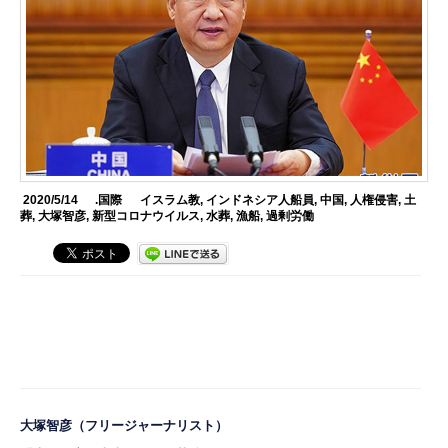
2020/5/14
.国際
イスラム教
,
インドネシア人船員
,
中国
,
人権侵害
,
土
葬
,
大塚智彦
,
新型コロナウイルス
,
水葬
,
漁船
,
過剰労働
大塚智彦
（フリージャーナリスト）