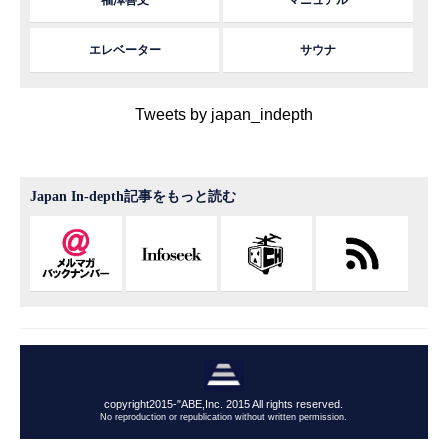
福澤善文
マニュアル
エレベーター
サウナ
Tweets by japan_indepth
Japan In-depth記事をもっと読む
copyright2015-"ABE,Inc. 2015 All rights reserved.
No reproduction or republication without written permission.