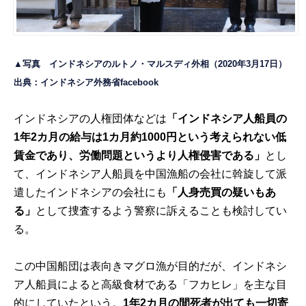
▲写真 インドネシアのルトノ・マルスディ外相（2020年3月17日）
出典：
インドネシア外務省facebook
インドネシアの人権団体などは
「インドネシア人船員の
1年2カ月の給与は1カ月約
1000
円という考えられない低
賃金であり、労働問題というより人権侵害である」
とし
て、インドネシア人船員を中国漁船の会社に斡旋して派
遣したインドネシアの会社にも
「人身売買の疑いもあ
る」
として捜査するよう警察に訴えることも検討してい
る。
この中国船団は表向きマグロ漁が目的だが、インドネシ
ア人船員によると高級食材である「フカヒレ」を主な目
的にしていたという。
1年2カ月の間死者が出ても一切寄