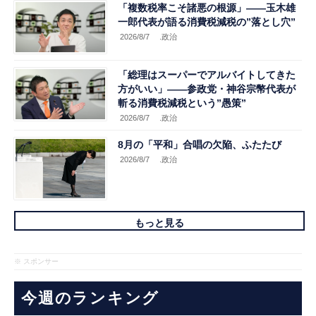
「複数税率こそ諸悪の根源」――玉木雄
一郎代表が語る消費税減税の”落とし穴”
2026/8/7
.政治
「総理はスーパーでアルバイトしてきた
方がいい」――参政党・神谷宗幣代表が
斬る消費税減税という”愚策”
2026/8/7
.政治
8月の「平和」合唱の欠陥、ふたたび
2026/8/7
.政治
もっと見る
※ スポンサー
今週のランキング