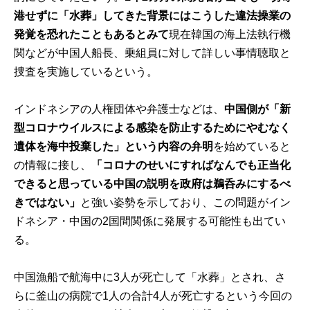
港せずに「水葬」してきた背景にはこうした違法操業の
発覚を恐れたこともあるとみて
現在韓国の海上法執行機
関などが中国人船長、乗組員に対して詳しい事情聴取と
捜査を実施しているという。
インドネシアの人権団体や弁護士などは、
中国側が「新
型コロナウイルスによる感染を防止するためにやむなく
遺体を海中投棄した」という内容の弁明
を始めていると
の情報に接し、
「コロナのせいにすればなんでも正当化
できると思っている中国の説明を政府は鵜呑みにするべ
きではない」
と強い姿勢を示しており、この問題がイン
ドネシア・中国の2国間関係に発展する可能性も出てい
る。
中国漁船で航海中に3人が死亡して「水葬」とされ、さ
らに釜山の病院で1人の合計4人が死亡するという今回の