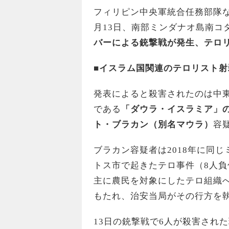
フィリピン中央軍統合任務部隊な
月13日、南部ミンダナオ島南コ
バーによる銃撃戦が発生、テロリ
■イスラム国関連のテロリスト射
発表によると殺害されたのは中東
である
「ダウラ・イスラミア」
ト・ブラカン（別名マウラ）
容
ブラカン容疑者は2018年に同
トス市で起きたテロ事件（8人
主に農民を対象にしたテロ組織
もたれ、治安当局がその行方を
13日の銃撃戦で6人が殺害され