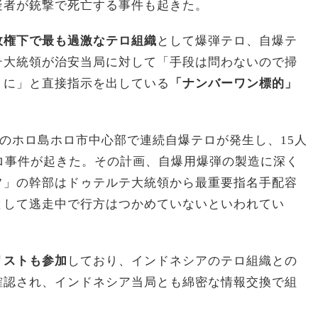
疑者が銃撃で死亡する事件も起きた。
政権下で最も過激なテロ組織
として爆弾テロ、自爆テ
テ大統領が治安当局に対して「手段は問わないので掃
うに」と直接指示を出している
「ナンバーワン標的」
州のホロ島ホロ市中心部で連続自爆テロが発生し、15人
ロ事件が起きた。その計画、自爆用爆弾の製造に深く
フ」の幹部はドゥテルテ大統領から最重要指名手配容
として逃走中で行方はつかめていないといわれてい
リストも参加
しており、インドネシアのテロ組織との
確認され、インドネシア当局とも綿密な情報交換で組