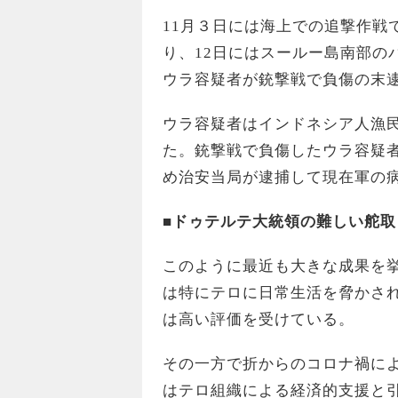
11月３日には海上での追撃作戦
り、12日にはスールー島南部の
ウラ容疑者が銃撃戦で負傷の末
ウラ容疑者はインドネシア人漁
た。銃撃戦で負傷したウラ容疑
め治安当局が逮捕して現在軍の
■ドゥテルテ大統領の難しい舵取
このように最近も大きな成果を
は特にテロに日常生活を脅かさ
は高い評価を受けている。
その一方で折からのコロナ禍に
はテロ組織による経済的支援と