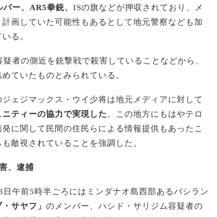
ルバー、AR5拳銃、
ISの旗などが押収されており、メ
く計画していた可能性もあるとして地元警察なども加
ている。
容疑者の側近を銃撃戦で殺害していることなどから、
詰めていたものとみられている。
のジェジマックス・ウイ少将は地元メディアに対して
ュニティーの協力で実現した
。この地方にもはやテロ
摘発に関して民間の住民らによる情報提供もあったこ
らも敵視されていることを強調した。
害、逮捕
3日午前5時半ごろにはミンダナオ島西部あるバシラン
ブ・サヤフ」
のメンバー、ハシド・サリジム容疑者の