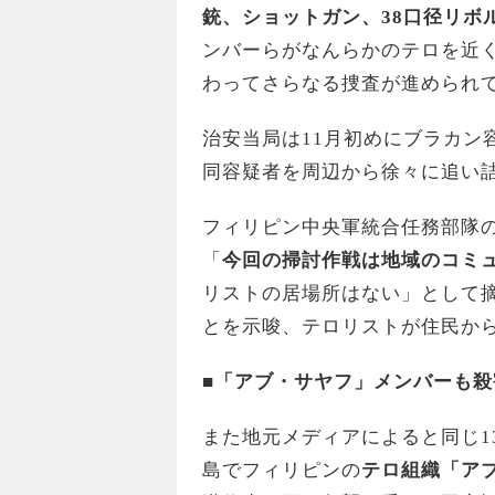
銃、ショットガン、38口径リボ
ンバーらがなんらかのテロを近
わってさらなる捜査が進められ
治安当局は11月初めにブラカン
同容疑者を周辺から徐々に追い
フィリピン中央軍統合任務部隊
「
今回の掃討作戦は地域のコミ
リストの居場所はない」として
とを示唆、テロリストが住民か
■「アブ・サヤフ」メンバーも殺
また地元メディアによると同じ1
島でフィリピンの
テロ組織「ア