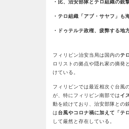
・比、治安部隊とテロ組織の銃
・テロ組織「アブ・サヤフ」も
・ドゥテルテ政権、疲弊する地
フィリピン治安当局は国内の
テ
ロリストの拠点や隠れ家の摘発
けている。
フィリピンでは最近相次ぐ台風
が、特にフィリピン南部では
イ
動を続けており、治安部隊との
は
台風やコロナ禍に加えて「テ
して厳然と存在している。