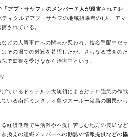
で
「アブ・サヤフ」のメンバー７人が殺害
されてお
パティクルでアブ・サヤフの地域指導者の1人、アマ・
逮捕されている。
民などの人質事件への関与が疑われ、指名手配中だっ
者はその場での射殺を希望したが、さらなる捜査のた
病院で監視を受けながら治療中という。
り
挙げているドゥテルテ大統領による対テロ強気の作戦
れている南部ミンダナオ島やスールー諸島の国民から
よる経済低迷で生活難や不況に苦しむ地方の農民など
引き換えの組織メンバーへの勧誘や情報提供などの
協