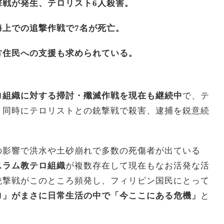
撃戦が発生、テロリスト6人殺害。
海上での追撃作戦で7名が死亡。
方住民への支援も求められている。
ロ組織に対する掃討・殲滅作戦を現在も継続中
で、テ
と同時にテロリストとの銃撃戦で殺害、逮捕を鋭意続
の影響で洪水や土砂崩れで多数の死傷者が出ている
スラム教テロ組織
が複数存在して現在もなお活発な活
銃撃戦がこのところ頻発し、フィリピン国民にとって
ロ」がまさに日常生活の中で「今ここにある危機」
と