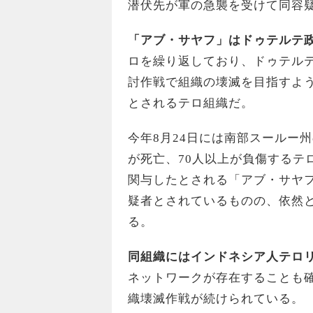
潜伏先が軍の急襲を受けて同容
「アブ・サヤフ」はドゥテルテ
ロを繰り返しており、ドゥテル
討作戦で組織の壊滅を目指すよ
とされるテロ組織だ。
今年8月24日には南部スールー
が死亡、70人以上が負傷するテ
関与したとされる「アブ・サヤ
疑者とされているものの、依然
る。
同組織にはインドネシア人テロ
ネットワークが存在することも
織壊滅作戦が続けられている。