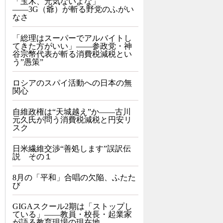
「玉木、元気ないよな」
――3G（爺）が斬る野党のふがい
なさ
「総理はスーパーでアルバイトし
てきた方がいい」――参政党・神
谷宗幣代表が斬る消費税減税とい
う”愚策”
ロシアのスパイ活動への日本の無
関心
自維政権は“天城越え”か――古川
元久氏が問う消費税減税と円安リ
スク
日米繊維交渉“善処します”誤訳伝
説 その１
8月の「平和」合唱の欠陥、ふたた
び
GIGAスクール2期は「ストップし
ている」——教員・校長・起業家
が語る教育現場の現在地