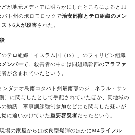
どが地元メディアに明らかにしたところによると11
タバト州のポロモロックで
治安部隊とテロ組織のメン
スト6人が殺害
された。
殺
のテロ組織「イスラム国（IS）」のフィリピン組織
のメンバー
で、殺害者の中には同組織幹部の
アラファ
疑者が含まれていたという。
じミンダナオ島南コタバト州最南部のジェネラル・サン
負傷）に関与したとして手配されていたほか、同地域の
への勧誘、軍事訓練強制参加などにも関与した疑いが
執拗に追いかけていた
重要容疑者
だったという。
た現場の家屋からは改良型爆弾のほかに
M4ライフル