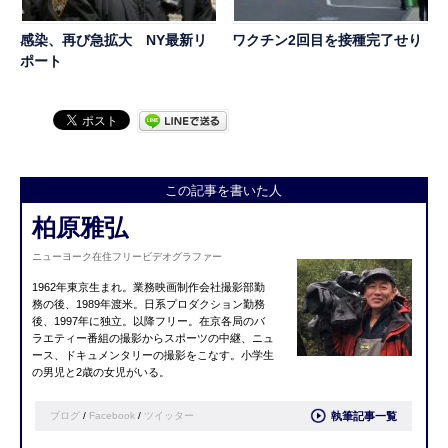
感染、再び急拡大 NY最新リ
ワクチン2回目を接種完了せり
ポート
この記事を書いた人
柏原雅弘
ニューヨーク在住フリービデオグラファー
1962年東京生まれ。業務映画制作会社撮影部勤
務の後、1989年渡米。日系プロダクション勤務
後、1997年に独立。以降フリー。在京各局のバ
ラエティー番組の撮影からスポーツの中継、ニュ
ース、ドキュメンタリーの撮影をこなす。小学生
の男児と2歳の女児がいる。
ブログ
/
Facebook
/
ツイッター
執筆記事一覧