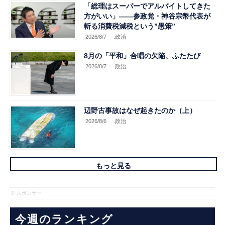
「総理はスーパーでアルバイトしてきた
方がいい」――参政党・神谷宗幣代表が
斬る消費税減税という”愚策”
2026/8/7
.政治
8月の「平和」合唱の欠陥、ふたたび
2026/8/7
.政治
辺野古事故はなぜ起きたのか（上）
2026/8/6
.政治
もっと見る
※ スポンサー
今週のランキング