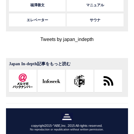
福澤善文
マニュアル
エレベーター
サウナ
Tweets by japan_indepth
Japan In-depth記事をもっと読む
copyright2015-"ABE,Inc. 2015 All rights reserved.
No reproduction or republication without written permission.