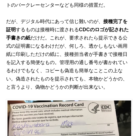
トのバークレーセンターなども同様の措置だ。
だが、デジタル時代にあって信じ難いのが、
接種完了を
証明
するものは接種時に渡される
CDCのロゴが記された
手書きの紙
だけだ。これが、要求されたら提示できる公
式の証明書になるわけだが、何しろ、透かしもない画用
紙に印刷しただけの紙に、接種担当者が手書きで接種日
を記入する簡便なもの。管理用の通し番号が書かれてい
るわけでもなく、コピーも偽造も簡単なことこの上な
い。偽造されたものを提示されても、本物かどうかの、
と言うより、偽物かどうかの判断が出来ない。