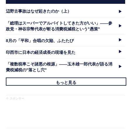
辺野古事故はなぜ起きたのか（上）
「総理はスーパーでアルバイトしてきた方がいい」――参
政党・神谷宗幣代表が斬る消費税減税という"愚策"
8月の「平和」合唱の欠陥、ふたたび
印西市に日本の経済成長の現場を見た
「複数税率こそ諸悪の根源」――玉木雄一郎代表が語る消
費税減税の"落とし穴"
もっと見る
※ スポンサー