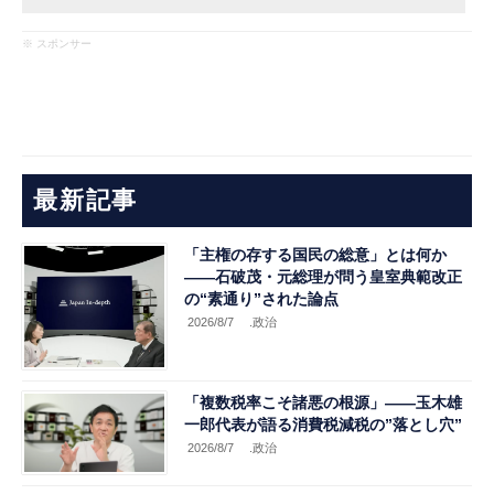
※ スポンサー
最新記事
「主権の存する国民の総意」とは何か
――石破茂・元総理が問う皇室典範改正
の“素通り”された論点
2026/8/7
.政治
「複数税率こそ諸悪の根源」――玉木雄
一郎代表が語る消費税減税の”落とし穴”
2026/8/7
.政治