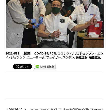
2021/4/18
.国際
COVID-19
,
PCR
,
コロナウィルス
,
ジョンソン・エン
ド・ジョンソン
,
ニューヨーク
,
ファイザー
,
ワクチン
,
接種証明
,
柏原雅弘
柏原雅弘
（ニューヨーク在住フリービデオグラファー）