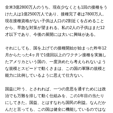
全米3億2800万人のうち、現在少なくとも1回の接種をう
けた人は1億2500万人であり、接種完了者は7800万人。
現在接種資格がない子供は人口の2割近くを占めること
から、早急な対策が望まれる。私の2人の子供はまだ12
才以下であり、今後の展開には大いに興味がある。
それにしても、国を上げての接種開始が始まった昨年12
月からたった4ヶ月で1億回以上のワクチン接種を実施し
たアメリカという国の、一度決めたら考えられないよう
な規模とスピードで動くさまは、この国の軍隊の規模と
能力に比例しているように思えて仕方ない。
国益に叶う、とされれば、一つの意思を通すためには政
治でも万難を排して動く仕組みを、この1年目の当たり
にしてきた。国益、とはすなわち国民の利益。なんだか
んだと言っても、この国は健全に機能しているのではな