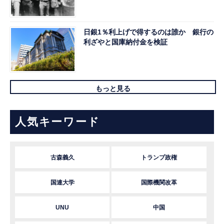
日銀1％利上げで得するのは誰か 銀行の
利ざやと国庫納付金を検証
もっと見る
人気キーワード
古森義久
トランプ政権
国連大学
国際機関改革
UNU
中国