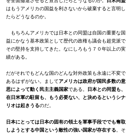
を全面撤退させると宣言したらどうなるのか。
日米同盟
はもうアメリカの国益を利さないから破棄すると言明し
たらどうなるのか。
もちろんアメリカでは日本との同盟は自国の重要な国
益にかなう基本政策として歴代の政権も議会も超党派で
その堅持を支持してきた。なにしろもう７０年以上の実
績がある。
だがそれでもどんな国のどんな対外政策も永遠に不変で
あるはずがない。まして
アメリカは政府が国民多数の意
思によって動く民主主義国家
である。
日本との同盟も、
在日米軍の駐留も、もう必要ない、と決めるというシナ
リオは起きうる
のだ。
日本にとっては日本の固有の領土を軍事手段ででも奪取
しようとする中国という敵性の強い国家が存在する
。そ