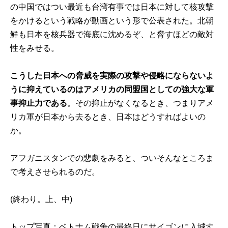
の中国ではつい最近も台湾有事では日本に対して核攻撃
をかけるという戦略が動画という形で公表された。北朝
鮮も日本を核兵器で海底に沈めるぞ、と脅すほどの敵対
性をみせる。
こうした日本への脅威を実際の攻撃や侵略にならないよ
うに抑えているのはアメリカの同盟国としての強大な軍
事抑止力である
。その抑止がなくなるとき、つまりアメ
リカ軍が日本から去るとき、日本はどうすればよいの
か。
アフガニスタンでの悲劇をみると、ついそんなところま
で考えさせられるのだ。
(終わり。
上
、
中
)
トップ写真：ベトナム戦争の最終日にサイゴンに入城す