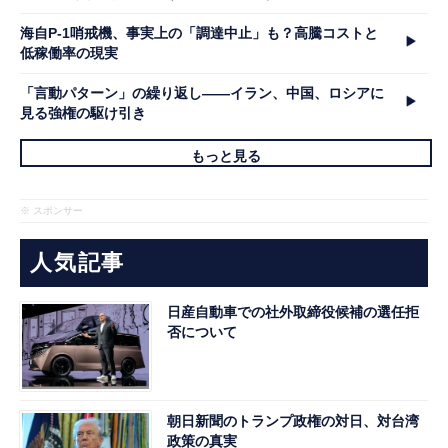
海自P-1哨戒機、事実上の「調達中止」も？高騰コストと
低稼働率の現実
「言動パターン」の繰り返し――イラン、中国、ロシアに
見る強権の駆け引き
もっと見る
※ スポンサー
人気記事
日産自動車での社外取締役候補の選任拒
否について
朝日新聞のトランプ政権の対日、対台湾
政策の真実