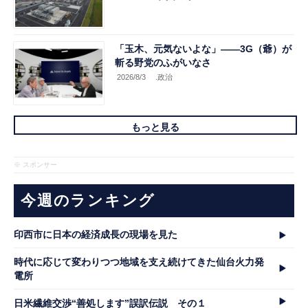
「玉木、元気ないよな」――3G（爺）が
斬る野党のふがいなさ
2026/8/3
.政治
もっと見る
※ スポンサー
今週のランキング
印西市に日本の経済成長の現場を見た
時代に応じて変わりつつ地域を支え続けてきた仙台火力発
電所
日米繊維交渉“善処します”誤訳伝説 その１