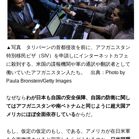
▲写真 タリバーンの首都侵攻を前に、アフガニスタン
特別移民ビザ（SIV）を申請しにインターネットカフェ
に殺到する、米国の諜報機関や軍の通訳や翻訳者として
働いていたアフガニスタン人たち。 出典：
Photo by
Paula Bronstein/Getty Images
なぜなら
わが日本も自国の安全保障、自国の防衛に関し
てはアフガニスタンや南ベトナムと同じように超大国ア
メリカにほぼ全面依存している
からだ。
もし、仮定の仮定のもし、である。アメリカが在日米軍