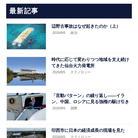
最新記事
辺野古事故はなぜ起きたのか（上）
2026/8/6
.政治
時代に応じて変わりつつ地域を支え続け
てきた仙台火力発電所
2026/8/5
.テクノロジー
「言動パターン」の繰り返し――イラ
ン、中国、ロシアに見る強権の駆け引き
2026/8/5
.国際
印西市に日本の経済成長の現場を見た
2026/8/5
.テクノロジー