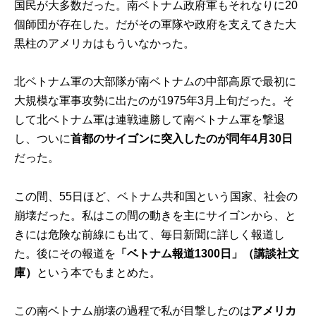
国民が大多数だった。南ベトナム政府軍もそれなりに20
個師団が存在した。だがその軍隊や政府を支えてきた大
黒柱のアメリカはもういなかった。
北ベトナム軍の大部隊が南ベトナムの中部高原で最初に
大規模な軍事攻勢に出たのが1975年3月上旬だった。そ
して北ベトナム軍は連戦連勝して南ベトナム軍を撃退
し、ついに
首都のサイゴンに突入したのが同年4月30日
だった。
この間、55日ほど、ベトナム共和国という国家、社会の
崩壊だった。私はこの間の動きを主にサイゴンから、と
きには危険な前線にも出て、毎日新聞に詳しく報道し
た。後にその報道を
「
ベトナム報道1300日
」（講談社文
庫）
という本でもまとめた。
この南ベトナム崩壊の過程で私が目撃したのは
アメリカ