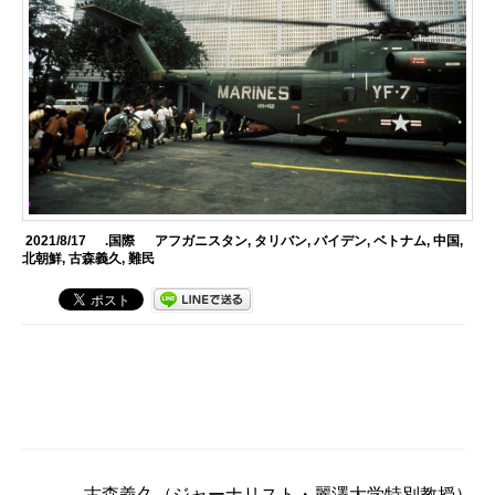
2021/8/17
.国際
アフガニスタン
,
タリバン
,
バイデン
,
ベトナム
,
中国
,
北朝鮮
,
古森義久
,
難民
古森義久
（ジャーナリスト・麗澤大学特別教授）