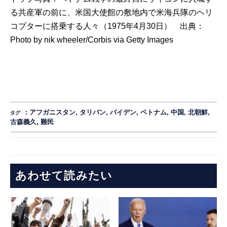
る共産軍の前に、米国大使館の敷地内で米海兵隊のヘリ
コプターに搭乗する人々（1975年4月30日） 出典：
Photo by nik wheeler/Corbis via Getty Images
：
アフガニスタン
,
タリバン
,
バイデン
,
ベトナム
,
中国
,
北朝鮮
,
タグ
古森義久
,
難民
あわせて読みたい