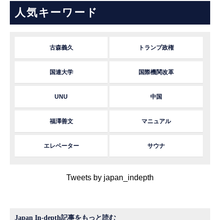
人気キーワード
古森義久
トランプ政権
国連大学
国際機関改革
UNU
中国
福澤善文
マニュアル
エレベーター
サウナ
Tweets by japan_indepth
Japan In-depth記事をもっと読む