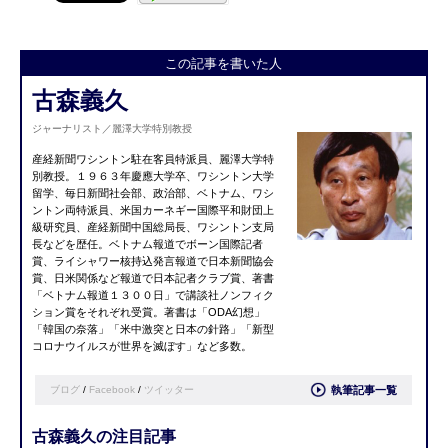
この記事を書いた人
古森義久
ジャーナリスト／麗澤大学特別教授
産経新聞ワシントン駐在客員特派員、麗澤大学特
別教授。１９６３年慶應大学卒、ワシントン大学
留学、毎日新聞社会部、政治部、ベトナム、ワシ
ントン両特派員、米国カーネギー国際平和財団上
級研究員、産経新聞中国総局長、ワシントン支局
長などを歴任。ベトナム報道でボーン国際記者
賞、ライシャワー核持込発言報道で日本新聞協会
賞、日米関係など報道で日本記者クラブ賞、著書
「ベトナム報道１３００日」で講談社ノンフィク
ション賞をそれぞれ受賞。著書は「ODA幻想」
「韓国の奈落」「米中激突と日本の針路」「新型
コロナウイルスが世界を滅ぼす」など多数。
ブログ
/
Facebook
/
ツイッター
執筆記事一覧
古森義久の注目記事