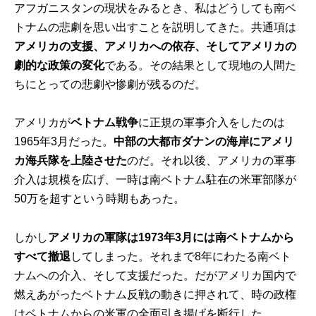
アフガニスタンの現状をみるとき、私はどうしても南ベ
トナムの悲劇を思い出すことを説明してきた。共通項は
アメリカの支援、アメリカへの依存、そしてアメリカの
劇的な政策の変化
である。その結果として現地の人間た
ちにとっての悲劇や惨劇が残るのだ。
アメリカが
ベトナム戦争
に正規の軍事介入をしたのは
1965年3月だった。
中部の大都市ダナンの海岸にアメリ
カ海兵隊を上陸させた
のだ。それ以後、アメリカの軍事
介入は規模を広げ、一時は南ベトナム駐在の米軍部隊が
50万を超すという時期もあった。
しかし
アメリカの軍隊は1973年3月には南ベトナムから
すべて撤退
してしまった。それまで8年にわたる南ベト
ナムへの介入、そして支援だった。だがアメリカ国内で
燃えあがったベトナム反戦の動きに押されて、時の政権
はベトナムからの米軍の全面引き揚げを断行した。