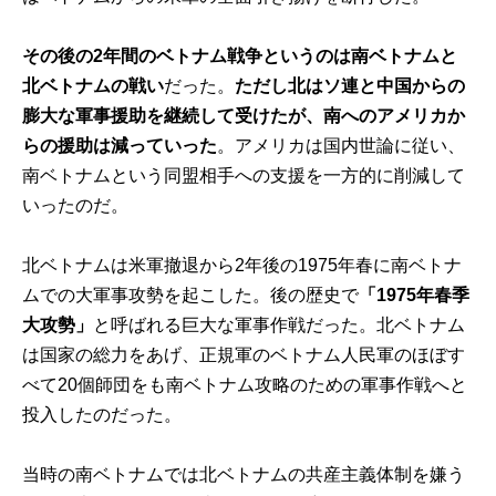
その後の2年間のベトナム戦争というのは南ベトナムと
北ベトナムの戦い
だった。
ただし北はソ連と中国からの
膨大な軍事援助を継続して受けたが、南へのアメリカか
らの援助は減っていった
。アメリカは国内世論に従い、
南ベトナムという同盟相手への支援を一方的に削減して
いったのだ。
北ベトナムは米軍撤退から2年後の1975年春に南ベトナ
ムでの大軍事攻勢を起こした。後の歴史で
「1975年春季
大攻勢」
と呼ばれる巨大な軍事作戦だった。北ベトナム
は国家の総力をあげ、正規軍のベトナム人民軍のほぼす
べて20個師団をも南ベトナム攻略のための軍事作戦へと
投入したのだった。
当時の南ベトナムでは北ベトナムの共産主義体制を嫌う