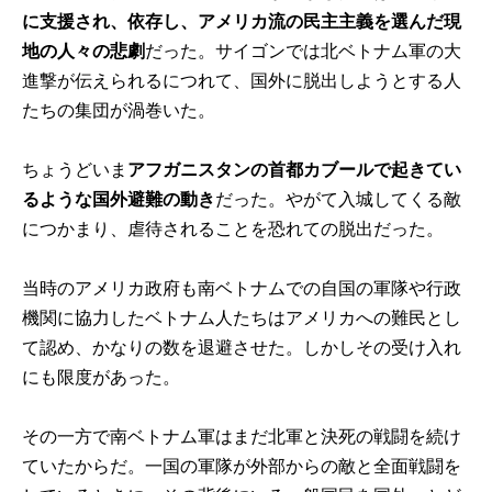
に支援され、依存し、アメリカ流の民主主義を選んだ現
地の人々の悲劇
だった。サイゴンでは北ベトナム軍の大
進撃が伝えられるにつれて、国外に脱出しようとする人
たちの集団が渦巻いた。
ちょうどいま
アフガニスタンの首都カブールで起きてい
るような国外避難の動き
だった。やがて入城してくる敵
につかまり、虐待されることを恐れての脱出だった。
当時のアメリカ政府も南ベトナムでの自国の軍隊や行政
機関に協力したベトナム人たちはアメリカへの難民とし
て認め、かなりの数を退避させた。しかしその受け入れ
にも限度があった。
その一方で南ベトナム軍はまだ北軍と決死の戦闘を続け
ていたからだ。一国の軍隊が外部からの敵と全面戦闘を