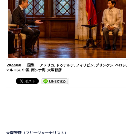
2022/8/8
.国際
アメリカ
,
ドゥテルテ
,
フィリピン
,
ブリンケン
,
ペロシ
,
マルコス
,
中国
,
南シナ海
,
大塚智彦
大塚智彦
（フリージャーナリスト）