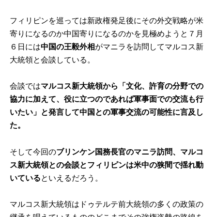
フィリピンを巡っては新政権発足後にその外交戦略が米
寄りになるのか中国寄りになるのかを見極めようと７月
６日には
中国の王毅外相
がマニラを訪問してマルコス新
大統領と会談している。
会談では
マルコス新大統領から「文化、許育の分野での
協力に加えて、役に立つのであれば軍事面での交流も行
いたい」と発言して中国との軍事交流の可能性に言及し
た。
そして今回の
ブリンケン国務長官のマニラ訪問、マルコ
ス新大統領との会談とフィリピンは米中の狭間で揺れ動
いている
といえるだろう。
マルコス新大統領はドゥテルテ前大統領の多くの政策の