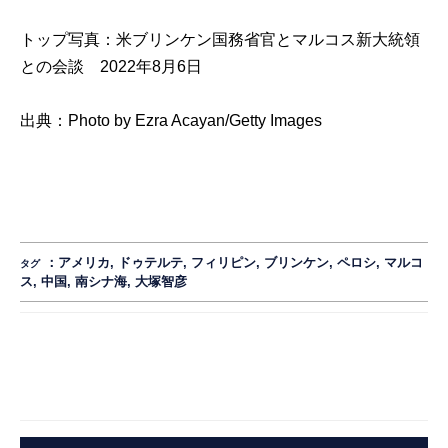
トップ写真：米ブリンケン国務省官とマルコス新大統領
との会談 2022年8月6日
出典：
Photo by Ezra Acayan/Getty Images
：
アメリカ
,
ドゥテルテ
,
フィリピン
,
ブリンケン
,
ペロシ
,
マルコ
タグ
ス
,
中国
,
南シナ海
,
大塚智彦