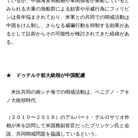
ているが、中国海警局船舶や軍関係者が乗船していると
みられる大量の漁船群による妨害や示威行為にフィリピ
ンは長年悩まされており、米軍との共同での哨戒活動は
中国をけん制し、さらなる威嚇行動を抑制する効果があ
るとして以前からその可能性が検討されてきた経緯があ
る。
★ ドゥテルテ前大統領が中国配慮
米比共同の南シナ海での哨戒活動は、ベニグノ・アキ
ノ大統領時代
（２０１０〜２０１６）のアルバート・デルロサリオ外
相が米を訪問して米国務副長官だったブリンケン氏と会
談、共同哨戒問題を協議しているという。