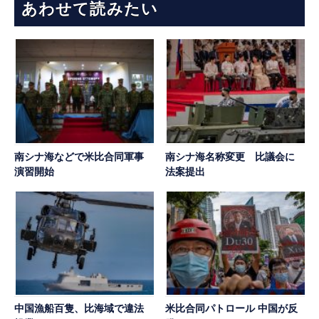
あわせて読みたい
南シナ海などで米比合同軍事
南シナ海名称変更 比議会に
演習開始
法案提出
中国漁船百隻、比海域で違法
米比合同パトロール 中国が反