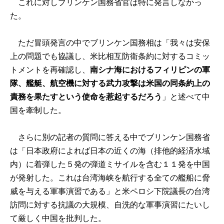
これに対しブリンケン国務省官は特に発言しなかっ
た。
ただ冒頭発言の中でブリンケン国務相は「我々は安保
上の問題でも協議し、米比相互防衛条約に対するコミッ
トメントを再確認し、
南シナ海におけるフィリピンの軍
隊、艦艇、航空機に対する武力攻撃は米国の同条約上の
責務を果たすという使命を惹起するだろう
」と述べて中
国を牽制した。
さらに別の記者の質問に答える中でブリンケン国務省
は「日本政府によれば日本の近くの海（排他的経済水域
内）に着弾した５発の弾道ミサイルを含む１１発を中国
が発射した。これは台湾海峡を航行する全ての艦船に脅
威を与える軍事演習である」と米ペロシ下院議長の台湾
訪問に対する抗議の大規模、自洗的な軍事演習にたいし
て厳しく中国を批判した。