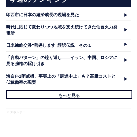
印西市に日本の経済成長の現場を見た
時代に応じて変わりつつ地域を支え続けてきた仙台火力発
電所
日米繊維交渉“善処します”誤訳伝説 その１
「言動パターン」の繰り返し――イラン、中国、ロシアに
見る強権の駆け引き
海自P-1哨戒機、事実上の「調達中止」も？高騰コストと
低稼働率の現実
もっと見る
※ スポンサー