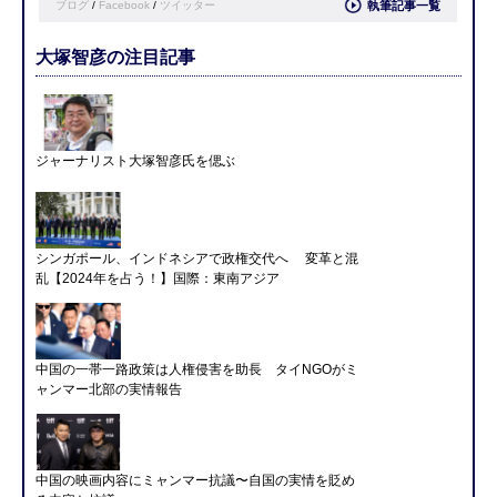
ブログ
/
Facebook
/
ツイッター
執筆記事一覧
大塚智彦の注目記事
ジャーナリスト大塚智彦氏を偲ぶ
シンガポール、インドネシアで政権交代へ 変革と混
乱【2024年を占う！】国際：東南アジア
中国の一帯一路政策は人権侵害を助長 タイNGOがミ
ャンマー北部の実情報告
中国の映画内容にミャンマー抗議〜自国の実情を貶め