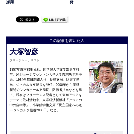
操業
発
この記事を書いた人
大塚智彦
フリージャーナリスト
1957年東京都生まれ、国学院大学文学部史学科
卒、米ジョージワシントン大学大学院宗教学科中
退。1984年毎日新聞入社、長野支局、防衛庁担
当、ジャカルタ支局長を歴任。2000年から産経
新聞でシンガポール支局長、防衛省担当などを経
て、現在はフリーランス記者として東南アジアを
テーマに取材活動中。東洋経済新報社「アジアの
中の自衛隊」、小学館学術文庫「民主国家への道
−−ジャカルタ報道2000日」など。