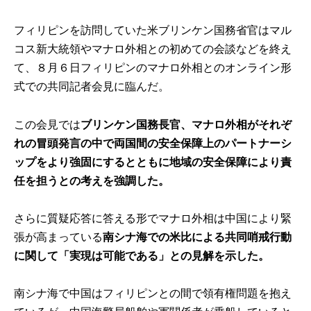
フィリピンを訪問していた米ブリンケン国務省官はマル
コス新大統領やマナロ外相との初めての会談などを終え
て、８月６日フィリピンのマナロ外相とのオンライン形
式での共同記者会見に臨んだ。
この会見では
ブリンケン国務長官、マナロ外相がそれぞ
れの冒頭発言の中で両国間の安全保障上のパートナーシ
ップをより強固にするとともに地域の安全保障により責
任を担うとの考えを強調した。
さらに質疑応答に答える形でマナロ外相は中国により緊
張が高まっている
南シナ海での米比による共同哨戒行動
に関して「実現は可能である」との見解を示した。
南シナ海で中国はフィリピンとの間で領有権問題を抱え