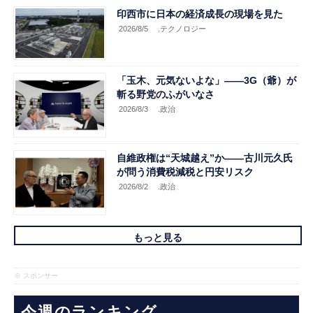
印西市に日本の経済成長の現場を見た
2026/8/5
.テクノロジー
「玉木、元気ないよな」――3G（爺）が
斬る野党のふがいなさ
2026/8/3
.政治
自維政権は“天城越え”か――古川元久氏
が問う消費税減税と円安リスク
2026/8/2
.政治
もっと見る
※ スポンサー
今週のランキング