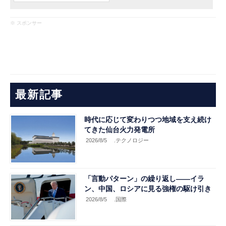
※ スポンサー
最新記事
時代に応じて変わりつつ地域を支え続け
てきた仙台火力発電所
2026/8/5
.テクノロジー
「言動パターン」の繰り返し――イラ
ン、中国、ロシアに見る強権の駆け引き
2026/8/5
.国際