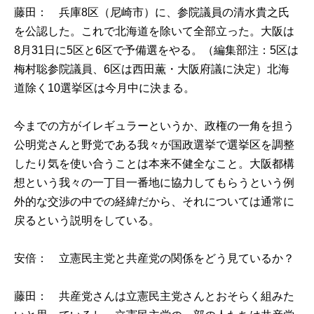
藤田： 兵庫8区（尼崎市）に、参院議員の清水貴之氏
を公認した。これで北海道を除いて全部立った。大阪は
8月31日に5区と6区で予備選をやる。（編集部注：5区は
梅村聡参院議員、6区は西田薫・大阪府議に決定）北海
道除く10選挙区は今月中に決まる。
今までの方がイレギュラーというか、政権の一角を担う
公明党さんと野党である我々が国政選挙で選挙区を調整
したり気を使い合うことは本来不健全なこと。大阪都構
想という我々の一丁目一番地に協力してもらうという例
外的な交渉の中での経緯だから、それについては通常に
戻るという説明をしている。
安倍： 立憲民主党と共産党の関係をどう見ているか？
藤田： 共産党さんは立憲民主党さんとおそらく組みた