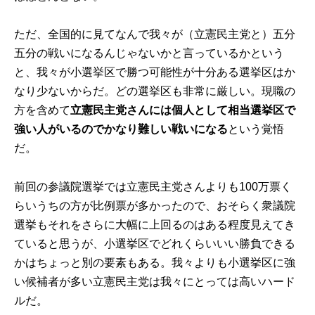
ただ、全国的に見てなんで我々が（立憲民主党と）五分
五分の戦いになるんじゃないかと言っているかという
と、我々が小選挙区で勝つ可能性が十分ある選挙区はか
なり少ないからだ。どの選挙区も非常に厳しい。現職の
方を含めて
立憲民主党さんには個人として相当選挙区で
強い人がいるのでかなり難しい戦いになる
という覚悟
だ。
前回の参議院選挙では立憲民主党さんよりも100万票く
らいうちの方が比例票が多かったので、おそらく衆議院
選挙もそれをさらに大幅に上回るのはある程度見えてき
ていると思うが、小選挙区でどれくらいいい勝負できる
かはちょっと別の要素もある。我々よりも小選挙区に強
い候補者が多い立憲民主党は我々にとっては高いハード
ルだ。