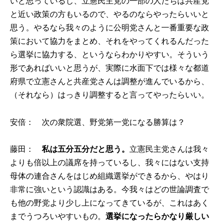
いと思っているし、立憲民主党の一部の人たちは共産党
と近い政策の方もいるので、やるのならやったらいいと
思う。やるなら我々のように公明党さんと一番重要な政
策において協力をまとめ、それをやってくれるんだった
ら選挙に協力する、というならわかりやすい。そういう
形であればいいと思うが、実際に水面下では様々な都道
府県で立憲さんと共産党さんは調整が進んでいるから、
（それなら）はっきり調整すると言ってやったらいい。
安倍： 次の衆院選、野党第一党になる勝算は？
藤田：
私は五分五分だと思う。
立憲民主党さんは我々
よりも倍以上の議席を持っているし、我々にはない支持
母体の連合さんをはじめ組織選挙ができるから、やはり
非常に強いという認識はある。今我々はどの世論調査で
も他の野党より少し上になってきているが、これはあく
までうつろいやすいもの。
選挙になったらかなり厳しい