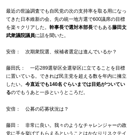
最近の世論調査でも自民党の次の支持率を取る用になっ
てきた日本維新の会。先の統一地方選で600議席の目標
を楽々クリアした。
幹事長で選対本部長
でもある
藤田文
武衆議院議員
に話を聞いた。
安倍： 次期衆院選、候補者選定は進んでいるか？
藤田氏： 一応289選挙区全選挙区に立てることを目標
に置いている。できれば民主党を超える数を年内に擁立
したい。
今直近でも140名ぐらいまでは目処がついてい
る
のでもうあと一歩というところだ。
安倍： 公募の応募状況は？
藤田： 非常に良い。我々のようなチャレンジャーの政
党に手を挙げてもらえるということはかなりリスクテイ