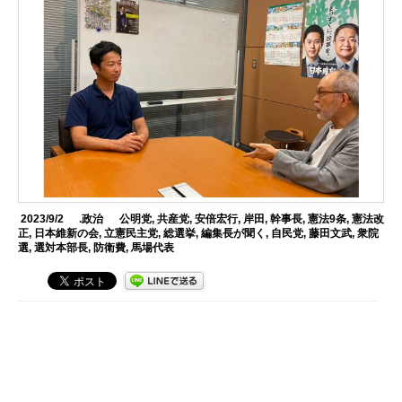
2023/9/2
.政治
公明党
,
共産党
,
安倍宏行
,
岸田
,
幹事長
,
憲法9条
,
憲法改
正
,
日本維新の会
,
立憲民主党
,
総選挙
,
編集長が聞く
,
自民党
,
藤田文武
,
衆院
選
,
選対本部長
,
防衛費
,
馬場代表