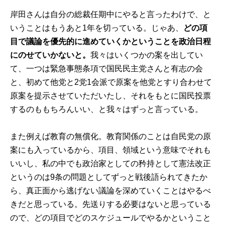
岸田さんは自分の総裁任期中にやると言ったわけで、と
いうことはもうあと1年を切っている。じゃあ、
どの項
目で議論を優先的に進めていくかということを政治日程
にのせていかないと。
我々はいくつかの案を出してい
て、一つは緊急事態条項で国民民主党さんと有志の会
と、初めて他党と2党1会派で原案を他党とすり合わせて
原案を提示させていただいたし、それをもとに国民投票
するのももちろんいい、と我々はずっと言っている。
また例えば教育の無償化。教育関係のことは自民党の原
案にも入っているから、項目、領域という意味でそれも
いいし、私の中でも政治家としての矜持として憲法改正
というのは9条の問題としてずっと戦後語られてきたか
ら、真正面から逃げない議論を深めていくことはやるべ
きだと思っている。先送りする必要はないと思っている
ので、どの項目でどのスケジュールでやるかということ