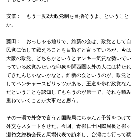
安倍： もう一度2大政党制を目指そうよ、ということ
か。
藤田： おっしゃる通りで、維新の会は、政党として自
民党に伍して戦えることを目指すと言っているが、今は
大阪の政党、どちらかというとヤンキー気質な勢いでい
っている政党みたいな印象を関西圏以外の人には持たれ
てきたんじゃないかなと。維新の会というのが、政党と
してペンチャースピリッツがある、王道を歩む政党なん
だということを認知してもらうのが第一で、それを積み
重ねていくことが大事だと思う。
その一環で外交で言うと国際局にちゃんと予算をつけて
外交をスタートさせた。今回、青柳仁士国際局長と柳ヶ
瀬裕文総務会長と馬場代表で訪米し、台湾にも行って蔡