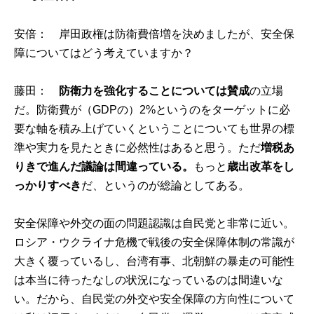
安倍： 岸田政権は防衛費倍増を決めましたが、安全保
障についてはどう考えていますか？
藤田：
防衛力を強化することについては賛成
の立場
だ。防衛費が（GDPの）2%というのをターゲットに必
要な軸を積み上げていくということについても世界の標
準や実力を見たときに必然性はあると思う。ただ
増税あ
りきで進んだ議論は間違っている。
もっと
歳出改革をし
っかりすべき
だ、というのが総論としてある。
安全保障や外交の面の問題認識は自民党と非常に近い。
ロシア・ウクライナ危機で戦後の安全保障体制の常識が
大きく覆っているし、台湾有事、北朝鮮の暴走の可能性
は本当に待ったなしの状況になっているのは間違いな
い。だから、自民党の外交や安全保障の方向性について