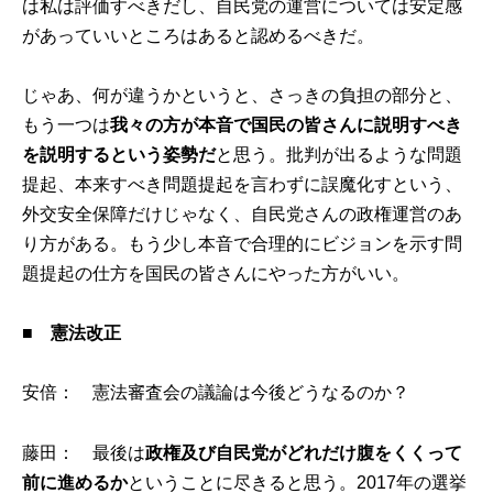
は私は評価すべきだし、自民党の運営については安定感
があっていいところはあると認めるべきだ。
じゃあ、何が違うかというと、さっきの負担の部分と、
もう一つは
我々の方が本音で国民の皆さんに説明すべき
を説明するという姿勢だ
と思う。批判が出るような問題
提起、本来すべき問題提起を言わずに誤魔化すという、
外交安全保障だけじゃなく、自民党さんの政権運営のあ
り方がある。もう少し本音で合理的にビジョンを示す問
題提起の仕方を国民の皆さんにやった方がいい。
■ 憲法改正
安倍： 憲法審査会の議論は今後どうなるのか？
藤田： 最後は
政権及び自民党がどれだけ腹をくくって
前に進めるか
ということに尽きると思う。2017年の選挙