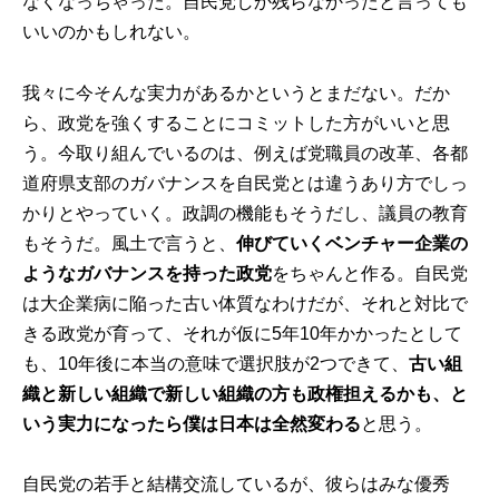
なくなっちゃった。自民党しか残らなかったと言っても
いいのかもしれない。
我々に今そんな実力があるかというとまだない。だか
ら、政党を強くすることにコミットした方がいいと思
う。今取り組んでいるのは、例えば党職員の改革、各都
道府県支部のガバナンスを自民党とは違うあり方でしっ
かりとやっていく。政調の機能もそうだし、議員の教育
もそうだ。風土で言うと、
伸びていくベンチャー企業の
ようなガバナンスを持った政党
をちゃんと作る。自民党
は大企業病に陥った古い体質なわけだが、それと対比で
きる政党が育って、それが仮に5年10年かかったとして
も、10年後に本当の意味で選択肢が2つできて、
古い組
織と新しい組織で新しい組織の方も政権担えるかも、と
いう実力になったら僕は日本は全然変わる
と思う。
自民党の若手と結構交流しているが、彼らはみな優秀