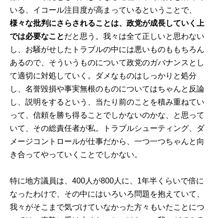
いる、イコール注目度が高まっているということで、
様々な批判にさらされることは、政党が成長していく上
では必要なこと
だと思う。我々は全て正しいと思わない
し、お騒がせしたトラブルの中には悪いものももちろん
あるので、そういうものについて政党のガバナンスとし
て適切に対処していく。ダメなものはしっかりと処分
し、名誉毀損や事実無根のものについてはちゃんと反論
し、説明をするという、当たり前のことを積み重ねてい
って、信頼を勝ち得ることでしかないのかな、と思って
いて、その総責任者が私。トラブルシューティング、ダ
メージコントロールが仕事だから、一つ一つちゃんと向
き合ってやっていくことでしかない。
特に地方議員は、400人が800人に、1年半くらいで倍に
なったわけで、その中にはいろいろ問題を抱えていて、
我々がそこまで気づけていなかった方々もいたことにつ