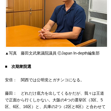
▲写真 藤田文武衆議院議員 ⒸJapan In-depth編集部
■
次期衆院選
安倍： 関西では公明党とガチンコになる。
藤田： どれだけ底力を出してくるかだが、我々は王道
で正面から行くしかない。大阪の4つの選挙区（3区、5
区、6区、16区）と、兵庫の2つ（2区と8区）と合わせて