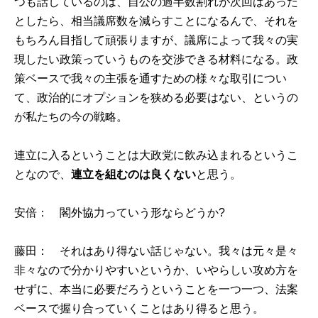
つも話しているのは、自公の過半数割れが次回はあった
としたら、相当議席数を減らすことになるんで、それを
もちろん目指して頑張りますが、議席によって我々の実
現したい政策っていうものを交渉できる材料になる。政
策ベースで我々の主張を通すための様々な取引につい
て、政治的にオプションを狭める必要はない、というの
が私たちの今の戦略。
連立に入るということは大政党に飲み込まれるというこ
となので、
連立を組むのは良くない
と思う。
安倍： 閣外協力っていう形ならどうか?
藤田： それはあり得ない話じゃない。我々は元々是々
非々なので分かりやすいというか、いやらしい攻め方を
せずに、本当に必要だろうということを一つ一つ、法案
ベースで握り合っていくことはあり得ると思う。