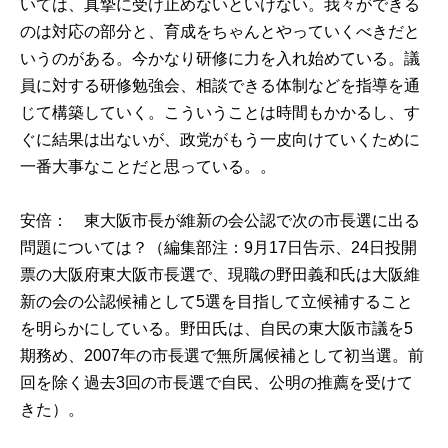
いては、真摯に受け止めないといけない。我々ができる
のは対応の部分と、育成をちゃんとやっていくべきだと
いうのがある。今かなり研修に力を入れ始めている。議
員に対する研修勉強会、相談できる体制などを指導を通
じて構築していく。こういうことは時間もかかるし、す
ぐに結果は出ないが、政党がもう一皮向けていくために
一番大事なことだと思っている。。
安倍： 東大阪市長が維新の会公認で次の市長選に出る
問題については？（編集部注：9月17日告示、24日投開
票の
大阪府
東大阪市
長選で、現職の野田義和氏は
大阪維
新の会
の公認候補として5選を目指して立候補すること
を明らかにしている。野田氏は、自民の
東大阪
市議を5
期務め、2007年の市長選で無所属候補として初当選。前
回を除く過去3回の市長選で自民、公明の推薦を受けて
きた）。