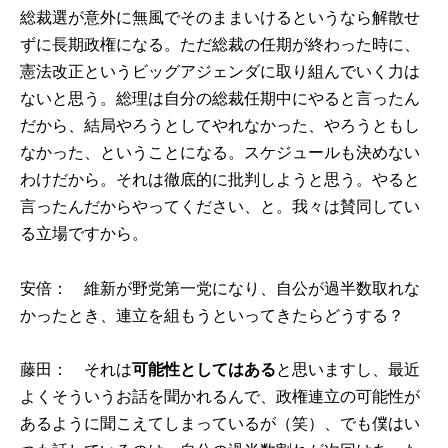
総裁選が意外に無風でそのままいけるというなら解散せ
ずに長期政権になる。ただ総裁の任期が終わった時に、
憲法改正というビッグアジェンダに取り組んでいく力は
ないと思う。総理は自分の総裁任期中にやると言ったん
だから、結局やろうとしてやれなかった、やろうともし
なかった、ということになる。スケジュールも決めない
わけだから。それは徹底的に批判しようと思う。やると
言ったんだからやってください、と。我々は賛同してい
る立場ですから。
安倍： 維新が野党第一党になり、自公が過半数取れな
かったとき、連立を組もうといってきたらどうする？
藤田： それは
可能性としてはある
と思いますし、最近
よくそういうお話を聞かれるんで、政権連立の可能性が
あるように聞こえてしまっているが（笑）、でも僕はい