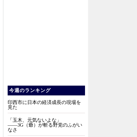
今週のランキング
印西市に日本の経済成長の現場を
見た
「玉木、元気ないよな」
――3G（爺）が斬る野党のふがい
なさ