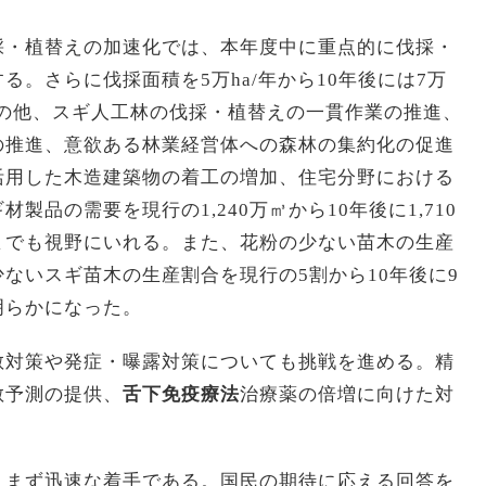
採・植替えの加速化では、本年度中に重点的に伐採・
。さらに伐採面積を5万ha/年から10年後には7万
その他、スギ人工林の伐採・植替えの一貫作業の推進、
の推進、意欲ある林業経営体への森林の集約化の促進
活用した木造建築物の着工の増加、住宅分野における
製品の需要を現行の1,240万㎥から10年後に1,710
までも視野にいれる。また、花粉の少ない苗木の生産
ないスギ苗木の生産割合を現行の5割から10年後に9
明らかになった。
散対策や発症・曝露対策についても挑戦を進める。精
散予測の提供、
舌下免疫療法
治療薬の倍増に向けた対
、まず迅速な着手である。国民の期待に応える回答を