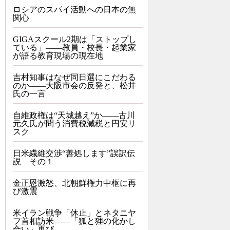
ロシアのスパイ活動への日本の無
関心
GIGAスクール2期は「ストップし
ている」——教員・校長・起業家
が語る教育現場の現在地
吉村知事はなぜ同日選にこだわる
のか――大阪市会の反発と、松井
氏の一言
自維政権は“天城越え”か――古川
元久氏が問う消費税減税と円安リ
スク
日米繊維交渉“善処します”誤訳伝
説 その１
金正恩激怒、北朝鮮権力中枢に再
び激震
米イラン戦争「休止」とネタニヤ
フ首相訪米――「狐と狸の化かし
合い」再び