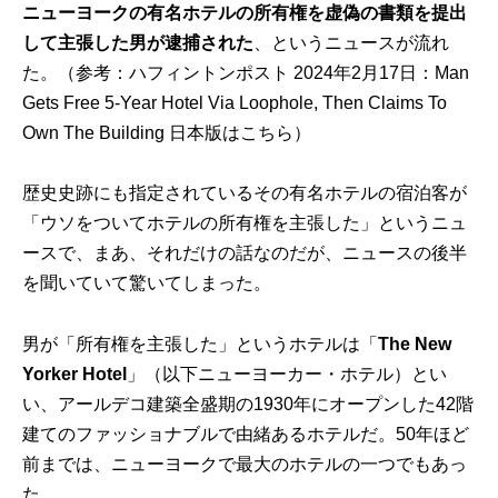
ニューヨークの有名ホテルの所有権を虚偽の書類を提出
して主張した男が逮捕された
、というニュースが流れ
た。（参考：ハフィントンポスト 2024年2月17日：
Man
Gets Free 5-Year Hotel Via Loophole, Then Claims To
Own The Building
日本版は
こちら
）
歴史史跡にも指定されているその有名ホテルの宿泊客が
「ウソをついてホテルの所有権を主張した」というニュ
ースで、まあ、それだけの話なのだが、ニュースの後半
を聞いていて驚いてしまった。
男が「所有権を主張した」というホテルは「
The New
Yorker Hotel
」（以下ニューヨーカー・ホテル）とい
い、アールデコ建築全盛期の1930年にオープンした42階
建てのファッショナブルで由緒あるホテルだ。50年ほど
前までは、ニューヨークで最大のホテルの一つでもあっ
た。