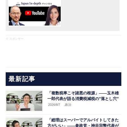
※ スポンサー
最新記事
「複数税率こそ諸悪の根源」――玉木雄
一郎代表が語る消費税減税の”落とし穴”
2026/8/7
.政治
「総理はスーパーでアルバイトしてきた
方がいい」――参政党・神谷宗幣代表が