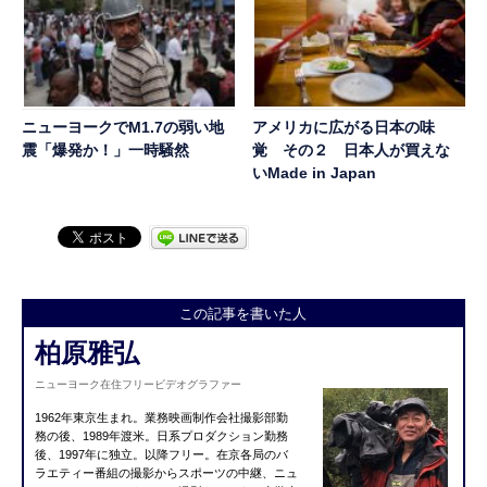
ニューヨークでM1.7の弱い地
アメリカに広がる日本の味
震「爆発か！」一時騒然
覚 その２ 日本人が買えな
いMade in Japan
この記事を書いた人
柏原雅弘
ニューヨーク在住フリービデオグラファー
1962年東京生まれ。業務映画制作会社撮影部勤
務の後、1989年渡米。日系プロダクション勤務
後、1997年に独立。以降フリー。在京各局のバ
ラエティー番組の撮影からスポーツの中継、ニュ