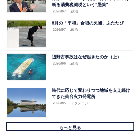
斬る消費税減税という”愚策”
2026/8/7
.政治
8月の「平和」合唱の欠陥、ふたたび
2026/8/7
.政治
辺野古事故はなぜ起きたのか（上）
2026/8/6
.政治
時代に応じて変わりつつ地域を支え続け
てきた仙台火力発電所
2026/8/5
.テクノロジー
もっと見る