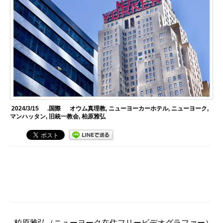
2024/3/15
.国際
オウム真理教
,
ニューヨーカーホテル
,
ニューヨーク
,
マンハッタン
,
旧統一教会
,
柏原雅弘
柏原雅弘
（ニューヨーク在住フリービデオグラファー）