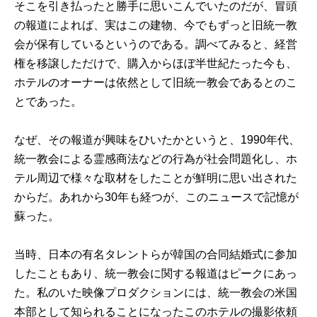
そこを引き払ったと勝手に思いこんでいたのだが、冒頭
の報道によれば、実はこの建物、今でもずっと旧統一教
会が保有しているというのである。調べてみると、経営
権を移譲しただけで、購入からほぼ半世紀たった今も、
ホテルのオーナーは依然として旧統一教会であるとのこ
とであった。
なぜ、その報道が興味をひいたかというと、1990年代、
統一教会による霊感商法などの行為が社会問題化し、ホ
テル周辺で様々な取材をしたことが鮮明に思い出された
からだ。あれから30年も経つが、このニュースで記憶が
蘇った。
当時、日本の有名タレントらが韓国の合同結婚式に参加
したこともあり、統一教会に関する報道はピークにあっ
た。私のいた映像プロダクションには、統一教会の米国
本部として知られることになったこのホテルの撮影依頼