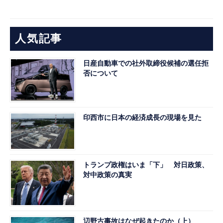
人気記事
日産自動車での社外取締役候補の選任拒
否について
印西市に日本の経済成長の現場を見た
トランプ政権はいま「下」 対日政策、
対中政策の真実
辺野古事故はなぜ起きたのか（上）