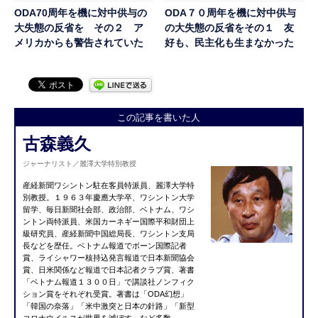
ODA70周年を機に対中供与の
ODA７０周年を機に対中供与
大失態の反省を その２ ア
の大失態の反省をその１ 友
メリカからも警告されていた
好も、民主化も生まなかった
この記事を書いた人
古森義久
ジャーナリスト／麗澤大学特別教授
産経新聞ワシントン駐在客員特派員、麗澤大学特
別教授。１９６３年慶應大学卒、ワシントン大学
留学、毎日新聞社会部、政治部、ベトナム、ワシ
ントン両特派員、米国カーネギー国際平和財団上
級研究員、産経新聞中国総局長、ワシントン支局
長などを歴任。ベトナム報道でボーン国際記者
賞、ライシャワー核持込発言報道で日本新聞協会
賞、日米関係など報道で日本記者クラブ賞、著書
「ベトナム報道１３００日」で講談社ノンフィク
ション賞をそれぞれ受賞。著書は「ODA幻想」
「韓国の奈落」「米中激突と日本の針路」「新型