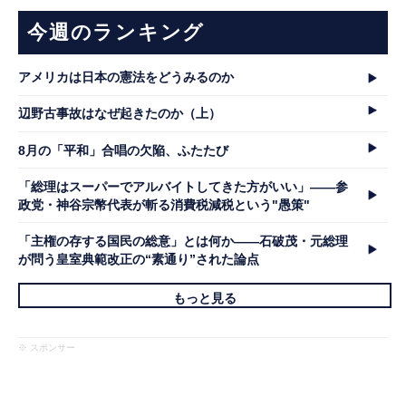
今週のランキング
アメリカは日本の憲法をどうみるのか
辺野古事故はなぜ起きたのか（上）
8月の「平和」合唱の欠陥、ふたたび
「総理はスーパーでアルバイトしてきた方がいい」――参
政党・神谷宗幣代表が斬る消費税減税という"愚策"
「主権の存する国民の総意」とは何か――石破茂・元総理
が問う皇室典範改正の“素通り”された論点
もっと見る
※ スポンサー