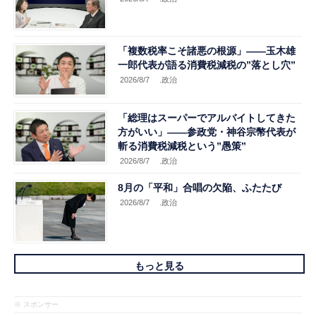
「複数税率こそ諸悪の根源」――玉木雄
一郎代表が語る消費税減税の”落とし穴”
2026/8/7
.政治
「総理はスーパーでアルバイトしてきた
方がいい」――参政党・神谷宗幣代表が
斬る消費税減税という”愚策”
2026/8/7
.政治
8月の「平和」合唱の欠陥、ふたたび
2026/8/7
.政治
もっと見る
※ スポンサー