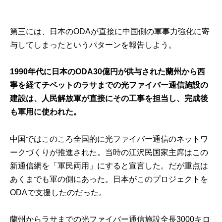
第三には、日本のODAが直接に中国側の軍事力強化に寄
与してしまったというパターンを報告しよう。
1990年代に日本のODA30億円が供与された蘭州から西
寧を経てチベットのラサまでの光ファイバー通信施設の
建設は、人民解放軍が直接にその工事を担当し、完成後
も軍用に使われた。
中国ではこのころ全国的に光ファイバー通信のネットワ
ークづくりが推進された。当時の江沢民国家主席はこの
新通信網を「軍民両用」にすると宣言した。だが重点は
あくまでも軍の側にあった。日本がこのプロジェクトを
ODAで支援したのだった。
蘭州からラサまでの光ファイバー通信施設全長3000キロ