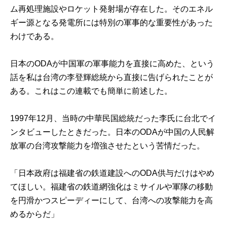
ム再処理施設やロケット発射場が存在した。そのエネル
ギー源となる発電所には特別の軍事的な重要性があった
わけである。
日本のODAが中国軍の軍事能力を直接に高めた、という
話を私は台湾の李登輝総統から直接に告げられたことが
ある。これはこの連載でも簡単に前述した。
1997年12月、当時の中華民国総統だった李氏に台北でイ
ンタビューしたときだった。日本のODAが中国の人民解
放軍の台湾攻撃能力を増強させたという苦情だった。
「日本政府は福建省の鉄道建設へのODA供与だけはやめ
てほしい。福建省の鉄道網強化はミサイルや軍隊の移動
を円滑かつスピーディーにして、台湾への攻撃能力を高
めるからだ」