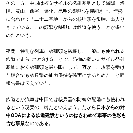
その一方、中国は核ミサイルの発射基地として瀋陽、洛
陽、黄山、西寧、懐化、昆明の6基地を機能させ、情勢
に合わせて「二十二基地」からの核弾頭を常時、出入り
させている。この頻繁な移動には鉄道を使うことが多い
のだという。
夜間、特別な列車に核弾頭を搭載し、一般にも使われる
鉄道で走らせつづけることで、防御の弱いミサイル発射
基地におく核弾頭を最小限にして、万が一、攻撃を受け
た場合でも核反撃の能力保持を確実にするためだ、と同
報告書は伝えていた。
鉄道とか汽車は中国では核兵器の防御や配備にも使われ
るという現実の一端だといえよう。だから
日本からの対
中ODAによる鉄道建設というのはきわめて軍事の色彩も
含む事業
なのである。