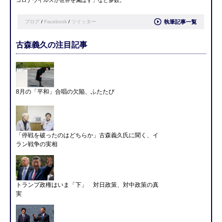
コロナウイルスが世界を滅ぼす」など多数。
ブログ
/
Facebook
/
ツイッター
執筆記事一覧
古森義久の注目記事
8月の「平和」合唱の欠陥、ふたたび
「停戦を破ったのはどちらか」古森義久氏に聞く、イ
ラン戦争の実相
トランプ政権はいま「下」 対日政策、対中政策の真
実