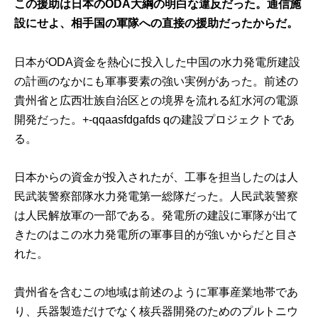
この援助は日本のODA大綱の明白な違反だった。通信施
設にせよ、相手国の軍隊への直接の援助だったからだ。
日本がODA資金を熱心に投入した中国の水力発電所建設
の計画のなかにも軍事要素の強い実例があった。前述の
貴州省と広西壮族自治区との境界を流れる紅水河の電源
開発だった。+-qqaasfdgafds qの建設プロジェクトであ
る。
日本からの資金が投入されたが、工事を担当したのは人
民武装警察部隊水力発電第一総隊だった。人民武装警察
は人民解放軍の一部である。発電所の建設に軍隊が出て
きたのはこの水力発電所の軍事目的が強いからだと目さ
れた。
貴州省を含むこの地域は前述のように軍事産業地帯であ
り、兵器製造だけでなく核兵器開発のためのプルトニウ