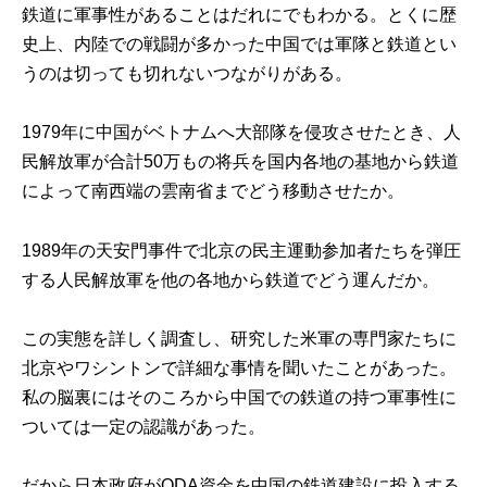
鉄道に軍事性があることはだれにでもわかる。とくに歴
史上、内陸での戦闘が多かった中国では軍隊と鉄道とい
うのは切っても切れないつながりがある。
1979年に中国がベトナムへ大部隊を侵攻させたとき、人
民解放軍が合計50万もの将兵を国内各地の基地から鉄道
によって南西端の雲南省までどう移動させたか。
1989年の天安門事件で北京の民主運動参加者たちを弾圧
する人民解放軍を他の各地から鉄道でどう運んだか。
この実態を詳しく調査し、研究した米軍の専門家たちに
北京やワシントンで詳細な事情を聞いたことがあった。
私の脳裏にはそのころから中国での鉄道の持つ軍事性に
ついては一定の認識があった。
だから日本政府がODA資金を中国の鉄道建設に投入する