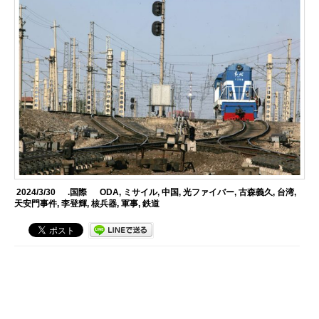
2024/3/30
.国際
ODA
,
ミサイル
,
中国
,
光ファイバー
,
古森義久
,
台湾
,
天安門事件
,
李登輝
,
核兵器
,
軍事
,
鉄道