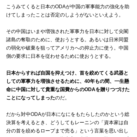
こうみてくると日本のODAが中国の軍事能力の強化を助
けてしまったことは否定のしようがないといえよう。
その中国はいまや増強された軍事力を日本に対して尖閣
諸島の奪取のために、使おうとする。あるいは日米同盟
の弱化や破棄を狙ってアメリカへの抑止力に使う。中国
側の要求に日本を従わせるために使おうとする。
日本からすれば自国を抑えつけ、首を絞めてくる武器と
しての軍事力を増強させるために、40年もの間、一生懸
命に中国に対して貴重な国費からのODAを贈りつづけた
ことになってしまった
のだ。
だから対中ODAが日本になにをもたらしたのかという総
決算を考えるとき、どうしてもレーニンの「資本家は自
分の首を絞めるロープまで売る」という言葉を思い出し