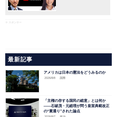
※ スポンサー
最新記事
アメリカは日本の憲法をどうみるのか
2026/8/8
.国際
「主権の存する国民の総意」とは何か
――石破茂・元総理が問う皇室典範改正
の“素通り”された論点
2026/8/7
.政治