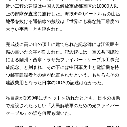
近い工程の建設は中国人民解放軍成都軍区の10000人以
上の部隊が直接に施行した。海抜4500メートルもの山岳
地帯を抜ける通信線の敷設は「世界にも稀な施工難度の
大きい事業」とも評された。
完成後に高い山の頂上に建てられた記念碑には江沢民主
席の書いた文字が刻まれた。記念碑には「軍民共同建設
による蘭州・西寧・ラサ光ファイバー・ケーブル工事完
成記念」と刻まれ、その下には中国軍兵士と電話機を持
つ郵電建設者との像が配置されたという。もちろんその
建設費用となった日本のODAの記述はなかった。
私自身が1999年にチベットを訪れたときも、日本の援助
で建設されたらしい「人民解放軍のための光ファイバー
ケーブル」の話を何度も聞いた。