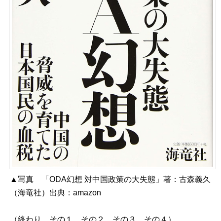
▲写真 「ODA幻想 対中国政策の大失態」著：
古森義久
（海竜社）出典：
amazon
（終わり。
その１
、
その２
、
その３
、
その４
）