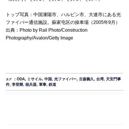
トップ写真：中国瀋陽市、ハルビン市、大連市にある光
ファイバー通信施設。蘇家屯区の操車場（2005年9月）
出典：
Photo by Rail Photo/Construction
Photography/Avalon/Getty Image
：
ODA
,
ミサイル
,
中国
,
光ファイバー
,
古森義久
,
台湾
,
天安門事
タグ
件
,
李登輝
,
核兵器
,
軍事
,
鉄道