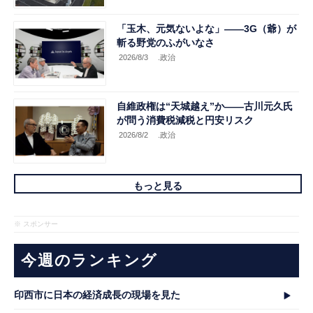
「玉木、元気ないよな」――3G（爺）が
斬る野党のふがいなさ
2026/8/3
.政治
自維政権は“天城越え”か――古川元久氏
が問う消費税減税と円安リスク
2026/8/2
.政治
もっと見る
※ スポンサー
今週のランキング
印西市に日本の経済成長の現場を見た