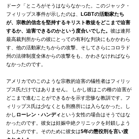
ドーク「ところがそうはならなかった。このジャック・
フィリップス事件が示したのは、
LGBTの活動家たち
が、宗教的信念を堅持するキリスト教徒をどこまで迫害
するか、迫害できるのかという度合いでした。
彼は連邦
最高裁判所からの彼にとっての有利な判決にもかかわら
す、他の活動家たちからの攻撃、そしてさらにコロラド
州の法律制度全体からの攻撃をも、かわさなければなら
なかったのです。
アメリカでのこのような宗教的迫害の犠牲者はフィリッ
プス氏だけではありません。 しかし彼はこの種の迫害が
どこまで進むことができるかを示す悲惨な教訓です。フ
ィリップス氏は少なくとも刑務所には入らなかった。し
かし
ローレン・ハンディ
という女性の場合はそうではな
かったのです。彼女は妊娠中絶クリニックを封鎖しよう
としたのです。そのために彼女は
5年の懲役刑を言い渡