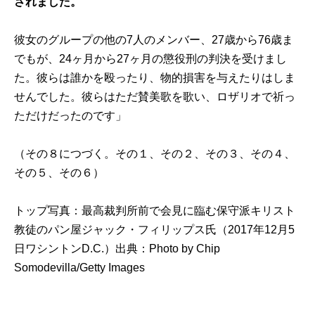
されました。
彼女のグループの他の7人のメンバー、27歳から76歳ま
でもが、24ヶ月から27ヶ月の懲役刑の判決を受けまし
た。彼らは誰かを殴ったり、物的損害を与えたりはしま
せんでした。彼らはただ賛美歌を歌い、ロザリオで祈っ
ただけだったのです」
（その８につづく。
その１
、
その２
、
その３
、
その４
、
その５
、
その６
）
トップ写真：最高裁判所前で会見に臨む保守派キリスト
教徒のパン屋ジャック・フィリップス氏（2017年12月5
日ワシントンD.C.）出典：
Photo by Chip
Somodevilla/Getty Images