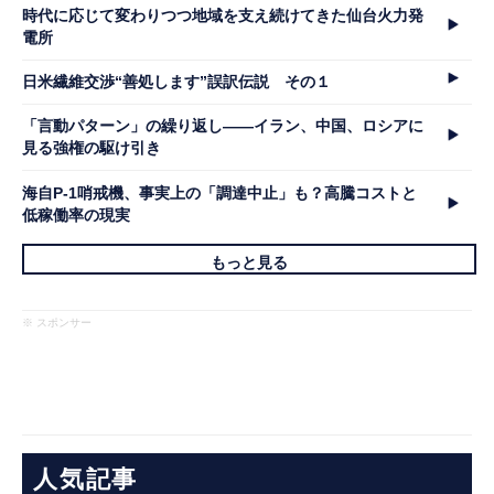
時代に応じて変わりつつ地域を支え続けてきた仙台火力発
電所
日米繊維交渉“善処します”誤訳伝説 その１
「言動パターン」の繰り返し――イラン、中国、ロシアに
見る強権の駆け引き
海自P-1哨戒機、事実上の「調達中止」も？高騰コストと
低稼働率の現実
もっと見る
※ スポンサー
人気記事