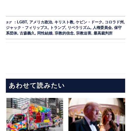
：
LGBT
,
アメリカ政治
,
キリスト教
,
ケビン・ドーク
,
コロラド州
,
タグ
ジャック・フィリップス
,
トランプ
,
リベラリズム
,
人権委員会
,
保守
系団体
,
古森義久
,
同性結婚
,
宗教的信念
,
宗教迫害
,
最高裁判所
あわせて読みたい