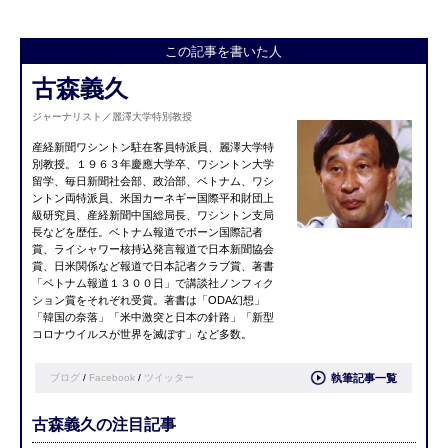
この記事を書いた人
古森義久
ジャーナリスト／麗澤大学特別教授
産経新聞ワシントン駐在客員特派員、麗澤大学特
別教授。１９６３年慶應大学卒、ワシントン大学
留学、毎日新聞社会部、政治部、ベトナム、ワシ
ントン両特派員、米国カーネギー国際平和財団上
級研究員、産経新聞中国総局長、ワシントン支局
長などを歴任。ベトナム報道でボーン国際記者
賞、ライシャワー核持込発言報道で日本新聞協会
賞、日米関係など報道で日本記者クラブ賞、著書
「ベトナム報道１３００日」で講談社ノンフィク
ション賞をそれぞれ受賞。著書は「ODA幻想」
「韓国の奈落」「米中激突と日本の針路」「新型
コロナウイルスが世界を滅ぼす」など多数。
ブログ
/
Facebook
/
ツイッター
執筆記事一覧
古森義久の注目記事