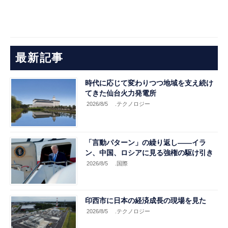
最新記事
時代に応じて変わりつつ地域を支え続け
てきた仙台火力発電所
2026/8/5
.テクノロジー
「言動パターン」の繰り返し――イラ
ン、中国、ロシアに見る強権の駆け引き
2026/8/5
.国際
印西市に日本の経済成長の現場を見た
2026/8/5
.テクノロジー