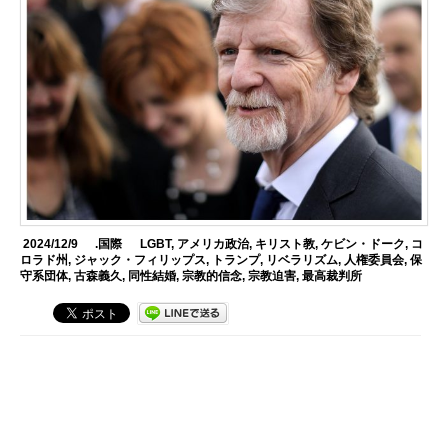
2024/12/9
.国際
LGBT
,
アメリカ政治
,
キリスト教
,
ケビン・ドーク
,
コ
ロラド州
,
ジャック・フィリップス
,
トランプ
,
リベラリズム
,
人権委員会
,
保
守系団体
,
古森義久
,
同性結婚
,
宗教的信念
,
宗教迫害
,
最高裁判所