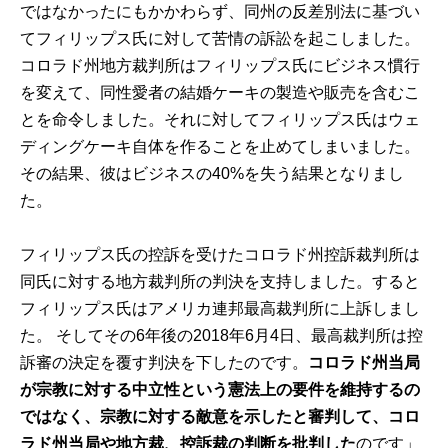
ではなかったにもかかわらず、同州の反差別法に基づい
てフィリップス氏に対して苦情の訴訟を起こしました。
コロラド州地方裁判所はフィリップス氏にビジネス慣行
を変えて、同性愛者の結婚ケーキの製造や販売を含むこ
とを命令しました。それに対してフィリップス氏はウェ
ディングケーキ自体を作ることを止めてしまいました。
その結果、彼はビジネスの40%を失う結果となりまし
た。
フィリップス氏の控訴を受けたコロラド州控訴裁判所は
同氏に対する地方裁判所の判決を支持しました。すると
フィリップス氏はアメリカ連邦最高裁判所に上訴しまし
た。 そしてその6年後の2018年6月4日、最高裁判所は控
訴審の決定を覆す判決を下したのです。
コロラド州当局
が宗教に対する中立性という憲法上の要件を維持するの
ではなく、宗教に対する敵意を示したと審判して、コロ
ラド州当局や地方裁、控訴裁の判断を批判した
のです」