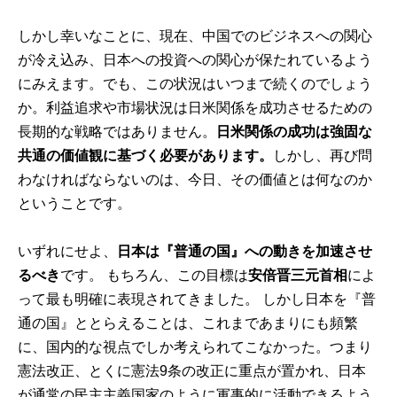
しかし幸いなことに、現在、中国でのビジネスへの関心
が冷え込み、日本への投資への関心が保たれているよう
にみえます。でも、この状況はいつまで続くのでしょう
か。利益追求や市場状況は日米関係を成功させるための
長期的な戦略ではありません。
日米関係の成功は強固な
共通の価値観に基づく必要があります。
しかし、再び問
わなければならないのは、今日、その価値とは何なのか
ということです。
いずれにせよ、
日本は『普通の国』への動きを加速させ
るべき
です。 もちろん、この目標は
安倍晋三元首相
によ
って最も明確に表現されてきました。 しかし日本を『普
通の国』ととらえることは、これまであまりにも頻繁
に、国内的な視点でしか考えられてこなかった。つまり
憲法改正、とくに憲法9条の改正に重点が置かれ、日本
が通常の民主主義国家のように軍事的に活動できるよう