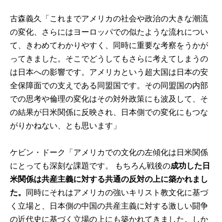
古森義久
「これまでアメリカの社会や政治の大きな潮流
の変化、さらにはヨーロッパでの似たような流れについ
て、きわめてわかりやすく、同時に重要な考察をうかが
ってきました。そこでどうしてもさらに考えてしまうの
は日本への影響です。アメリカという超大国は日本の安
全保障面での支えである同盟国です。その同盟国の内部
での思考や倫理の変化はその対外政策にも波及して、そ
の結果が日米関係に反映され、日本側での変化にもつな
がりかねない、とも思います」
ケビン・ドーク
「アメリカでの文化の左傾化は日米関係
にとっても深刻な課題です。 もちろん戦後の
成功した日
米関係は共産主義に対する共通の反対の上に築かれまし
た。
同時にそれはアメリカの強いキリスト教文化に基づ
く立場と、日本側の中国の共産主義に対する激しい闘争
の近代史に基づく立場の上にも築かれてきました。しか