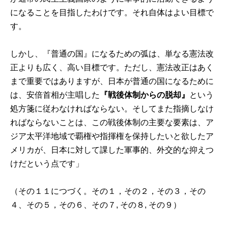
になることを目指したわけです。それ自体はよい目標で
す。
しかし、『普通の国』になるための弧は、単なる憲法改
正よりも広く、高い目標です。ただし、憲法改正はあく
まで重要ではありますが、日本が普通の国になるために
は、安倍首相が主唱した
『戦後体制からの脱却』
という
処方箋に従わなければならない。そしてまた指摘しなけ
ればならないことは、この戦後体制の主要な要素は、ア
ジア太平洋地域で覇権や指揮権を保持したいと欲したア
メリカが、日本に対して課した軍事的、外交的な抑えつ
けだという点です」
（その１１につづく。
その１
，
その２
，
その３
，
その
４
、
その５
，
その６
、
その７
,
その８
, その９）