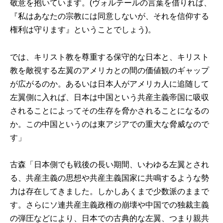
敬意を抱いています。(ヴォルテールの言葉を借りれば、
『私はあなたの宗教には同意しないが、それを信仰する
権利は守ります』ということでしょう)。
では、キリスト教を尊重する保守的な日本と、キリスト
教を敵視する左翼のアメリカとの間の価値観のギャップ
が広がるのか。あるいは日本人がアメリカ人に追随して
左翼側に入れば、日本は中国という共産主義帝国に吸収
されることによってその生存を脅かされることになるの
か。この中国というのは東アジアでの重大な脅威なので
す」
古森「日本側でも戦後の長い期間、いわゆる左翼とされ
る、共産主義の思想や共産主義国家に共鳴するような勢
力は存在してきました。しかしあくまで少数派のままで
す。さらにソ連共産主義政権の崩壊や中国での独裁主義
の弾圧などにより、日本での古典的な左翼、つまり親共