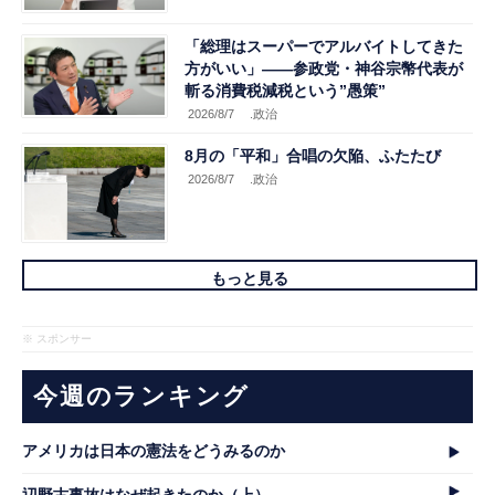
「総理はスーパーでアルバイトしてきた
方がいい」――参政党・神谷宗幣代表が
斬る消費税減税という”愚策”
2026/8/7
.政治
8月の「平和」合唱の欠陥、ふたたび
2026/8/7
.政治
もっと見る
※ スポンサー
今週のランキング
アメリカは日本の憲法をどうみるのか