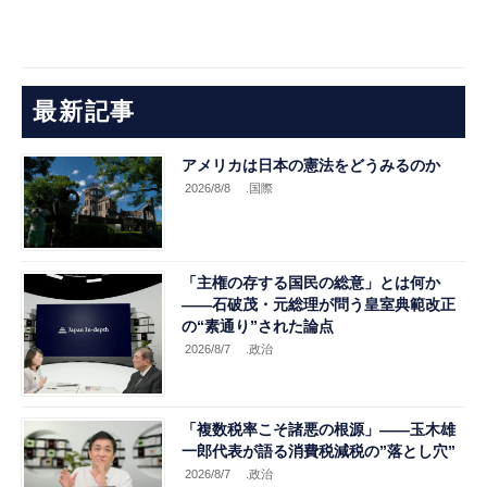
最新記事
アメリカは日本の憲法をどうみるのか
2026/8/8
.国際
「主権の存する国民の総意」とは何か
――石破茂・元総理が問う皇室典範改正
の“素通り”された論点
2026/8/7
.政治
「複数税率こそ諸悪の根源」――玉木雄
一郎代表が語る消費税減税の”落とし穴”
2026/8/7
.政治