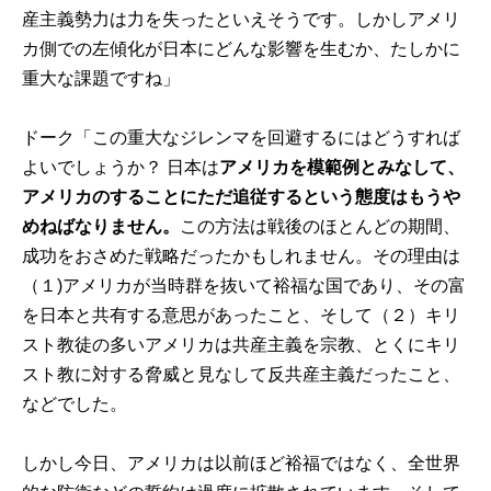
産主義勢力は力を失ったといえそうです。しかしアメリ
カ側での左傾化が日本にどんな影響を生むか、たしかに
重大な課題ですね」
ドーク「この重大なジレンマを回避するにはどうすれば
よいでしょうか？ 日本は
アメリカを模範例とみなして、
アメリカのすることにただ追従するという態度はもうや
めねばなりません。
この方法は戦後のほとんどの期間、
成功をおさめた戦略だったかもしれません。その理由は
（１)アメリカが当時群を抜いて裕福な国であり、その富
を日本と共有する意思があったこと、そして（２）キリ
スト教徒の多いアメリカは共産主義を宗教、とくにキリ
スト教に対する脅威と見なして反共産主義だったこと、
などでした。
しかし今日、アメリカは以前ほど裕福ではなく、全世界